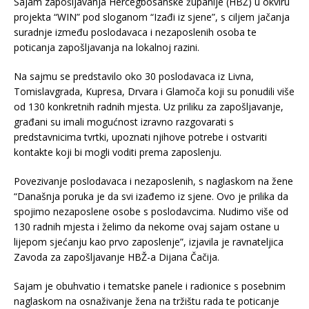
Sajam zapošljavanja Hercegbosanske županije (HBŽ) u okviru
projekta “WIN” pod sloganom “Izađi iz sjene”, s ciljem jačanja
suradnje između poslodavaca i nezaposlenih osoba te
poticanja zapošljavanja na lokalnoj razini.
Na sajmu se predstavilo oko 30 poslodavaca iz Livna,
Tomislavgrada, Kupresa, Drvara i Glamoča koji su ponudili više
od 130 konkretnih radnih mjesta. Uz priliku za zapošljavanje,
građani su imali mogućnost izravno razgovarati s
predstavnicima tvrtki, upoznati njihove potrebe i ostvariti
kontakte koji bi mogli voditi prema zaposlenju.
Povezivanje poslodavaca i nezaposlenih, s naglaskom na žene
“Današnja poruka je da svi izađemo iz sjene. Ovo je prilika da
spojimo nezaposlene osobe s poslodavcima. Nudimo više od
130 radnih mjesta i želimo da nekome ovaj sajam ostane u
lijepom sjećanju kao prvo zaposlenje”, izjavila je ravnateljica
Zavoda za zapošljavanje HBŽ-a Dijana Čačija.
Sajam je obuhvatio i tematske panele i radionice s posebnim
naglaskom na osnaživanje žena na tržištu rada te poticanje