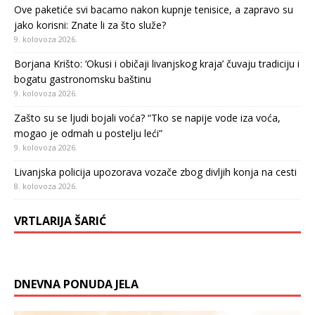
Ove paketiće svi bacamo nakon kupnje tenisice, a zapravo su
jako korisni: Znate li za što služe?
9. kolovoza 2026.
Borjana Krišto: ‘Okusi i običaji livanjskog kraja’ čuvaju tradiciju i
bogatu gastronomsku baštinu
9. kolovoza 2026.
Zašto su se ljudi bojali voća? “Tko se napije vode iza voća,
mogao je odmah u postelju leći”
9. kolovoza 2026.
Livanjska policija upozorava vozače zbog divljih konja na cesti
8. kolovoza 2026.
VRTLARIJA ŠARIĆ
DNEVNA PONUDA JELA