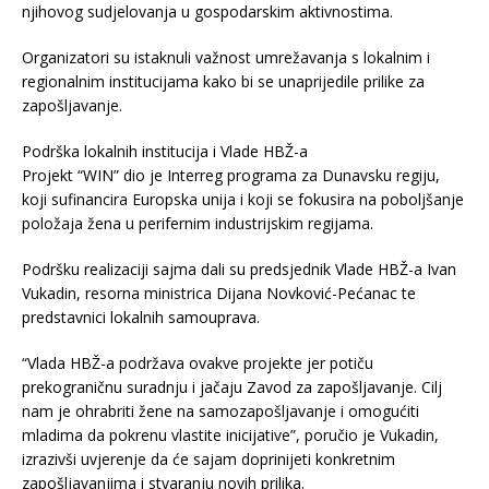
njihovog sudjelovanja u gospodarskim aktivnostima.
Organizatori su istaknuli važnost umrežavanja s lokalnim i
regionalnim institucijama kako bi se unaprijedile prilike za
zapošljavanje.
Podrška lokalnih institucija i Vlade HBŽ-a
Projekt “WIN” dio je Interreg programa za Dunavsku regiju,
koji sufinancira Europska unija i koji se fokusira na poboljšanje
položaja žena u perifernim industrijskim regijama.
Podršku realizaciji sajma dali su predsjednik Vlade HBŽ-a Ivan
Vukadin, resorna ministrica Dijana Novković-Pećanac te
predstavnici lokalnih samouprava.
“Vlada HBŽ-a podržava ovakve projekte jer potiču
prekograničnu suradnju i jačaju Zavod za zapošljavanje. Cilj
nam je ohrabriti žene na samozapošljavanje i omogućiti
mladima da pokrenu vlastite inicijative”, poručio je Vukadin,
izrazivši uvjerenje da će sajam doprinijeti konkretnim
zapošljavanjima i stvaranju novih prilika.