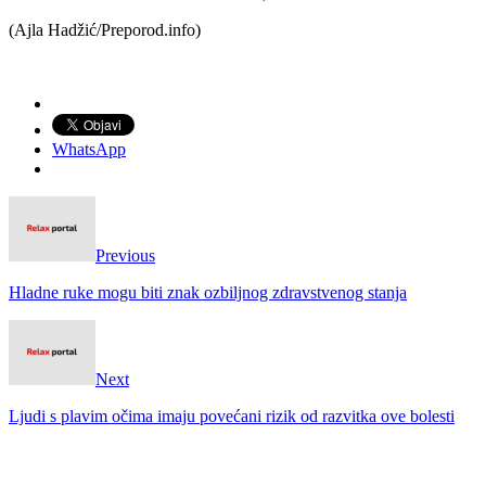
(Ajla Hadžić/Preporod.info)
WhatsApp
Previous
Hladne ruke mogu biti znak ozbiljnog zdravstvenog stanja
Next
Ljudi s plavim očima imaju povećani rizik od razvitka ove bolesti