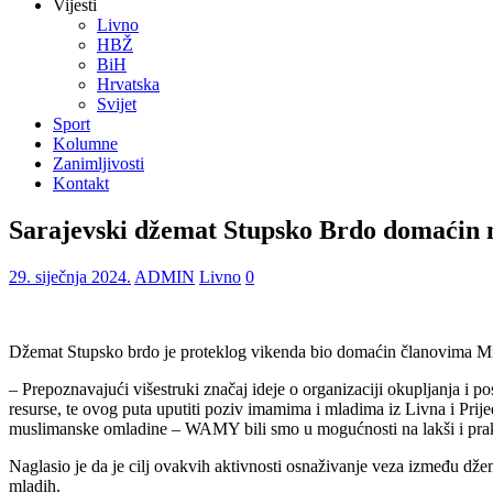
Vijesti
Livno
HBŽ
BiH
Hrvatska
Svijet
Sport
Kolumne
Zanimljivosti
Kontakt
Sarajevski džemat Stupsko Brdo domaćin m
29. siječnja 2024.
ADMIN
Livno
0
Džemat Stupsko brdo je proteklog vikenda bio domaćin članovima Mre
– Prepoznavajući višestruki značaj ideje o organizaciji okupljanja i 
resurse, te ovog puta uputiti poziv imamima i mladima iz Livna i Pri
muslimanske omladine – WAMY bili smo u mogućnosti na lakši i praktič
Naglasio je da je cilj ovakvih aktivnosti osnaživanje veza između dž
mladih.