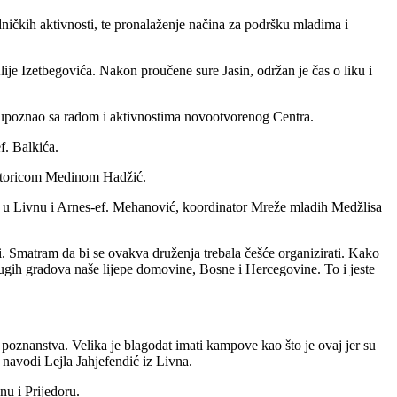
ničkih aktivnosti, te pronalaženje načina za podršku mladima i
e Izetbegovića. Nakon proučene sure Jasin, održan je čas o liku i
 upoznao sa radom i aktivnostima novootvorenog Centra.
f. Balkića.
inatoricom Medinom Hadžić.
a u Livnu i Arnes-ef. Mehanović, koordinator Mreže mladih Medžlisa
. Smatram da bi se ovakva druženja trebala češće organizirati. Kako
rugih gradova naše lijepe domovine, Bosne i Hercegovine. To i jeste
poznanstva. Velika je blagodat imati kampove kao što je ovaj jer su
avodi Lejla Jahjefendić iz Livna.
nu i Prijedoru.