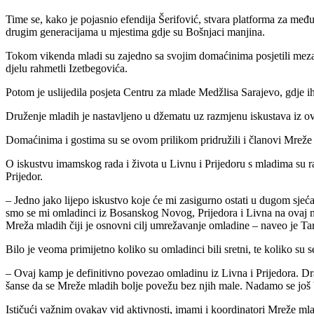
Time se, kako je pojasnio efendija Šerifović, stvara platforma za međ
drugim generacijama u mjestima gdje su Bošnjaci manjina.
Tokom vikenda mladi su zajedno sa svojim domaćinima posjetili mezar
djelu rahmetli Izetbegovića.
Potom je uslijedila posjeta Centru za mlade Medžlisa Sarajevo, gdj
Druženje mladih je nastavljeno u džematu uz razmjenu iskustava iz o
Domaćinima i gostima su se ovom prilikom pridružili i članovi Mreže
O iskustvu imamskog rada i života u Livnu i Prijedoru s mladima su
Prijedor.
– Jedno jako lijepo iskustvo koje će mi zasigurno ostati u dugom sje
smo se mi omladinci iz Bosanskog Novog, Prijedora i Livna na ovaj nač
Mreža mladih čiji je osnovni cilj umrežavanje omladine – naveo je Tari
Bilo je veoma primijetno koliko su omladinci bili sretni, te koliko su 
– Ovaj kamp je definitivno povezao omladinu iz Livna i Prijedora. Dr
šanse da se Mreže mladih bolje povežu bez njih male. Nadamo se još
Ističući važnim ovakav vid aktivnosti, imami i koordinatori Mreže ml