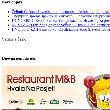
Nove objave
Želimir Čečura / Livanjski kraj – europski ekološki raj koji osv
Thompson sprema spektakl u Vukovaru, u nekoliko sati prodan
DONOSIMO: Evo kakve vas čekaju kazne u Hrvatskoj za prebrzu
NOVI ZAKON: Zbog objesne vožnje u Livnu i HBŽ kazne do 
HVO borci ŽZH traže bojkot Općih izbora zbog Slavena Kova
Vrtlarija Šarić
Dnevna ponuda jela