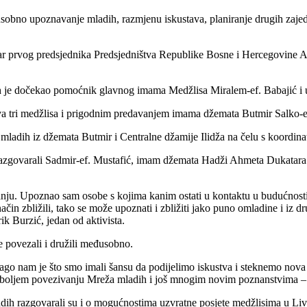
usobno upoznavanje mladih, razmjenu iskustava, planiranje drugih zajed
 prvog predsjednika Predsjedništva Republike Bosne i Hercegovine Alij
e ih je dočekao pomoćnik glavnog imama Medžlisa Miralem-ef. Babajić i
va tri medžlisa i prigodnim predavanjem imama džemata Butmir Salko-e
 mladih iz džemata Butmir i Centralne džamije Ilidža na čelu s koord
 razgovarali Sadmir-ef. Mustafić, imam džemata Hadži Ahmeta Dukatar
ćanju. Upoznao sam osobe s kojima kanim ostati u kontaktu u budućnosti
in zbližili, tako se može upoznati i zbližiti jako puno omladine i iz d
k Burzić, jedan od aktivista.
se povezali i družili međusobno.
ago nam je što smo imali šansu da podijelimo iskustva i steknemo nova 
 boljem povezivanju Mreža mladih i još mnogim novim poznanstvima – n
adih razgovarali su i o mogućnostima uzvratne posjete medžlisima u Liv