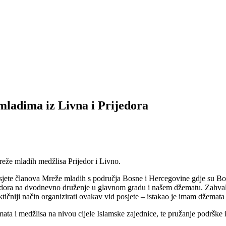
ladima iz Livna i Prijedora
že mladih medžlisa Prijedor i Livno.
posjete članova Mreže mladih s područja Bosne i Hercegovine gdje su Boš
jedora na dvodnevno druženje u glavnom gradu i našem džematu. Zahvalj
niji način organizirati ovakav vid posjete – istakao je imam džemata H
emata i medžlisa na nivou cijele Islamske zajednice, te pružanje podrš