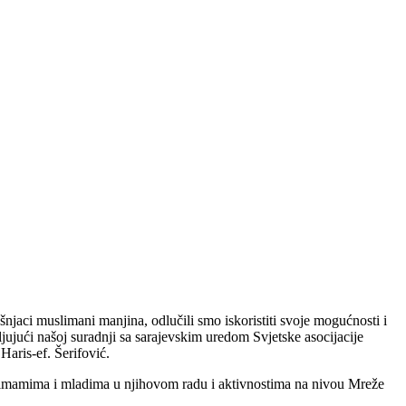
njaci muslimani manjina, odlučili smo iskoristiti svoje mogućnosti i
ujući našoj suradnji sa sarajevskim uredom Svjetske asocijacije
aris-ef. Šerifović.
ke imamima i mladima u njihovom radu i aktivnostima na nivou Mreže