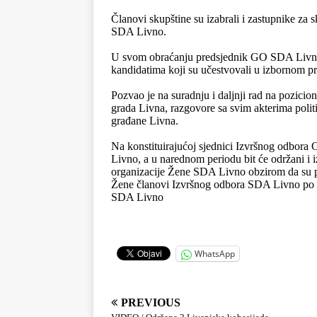
.
Članovi skupštine su izabrali i zastupnike z
SDA Livno.
.
U svom obraćanju predsjednik GO SDA Livno 
kandidatima koji su učestvovali u izbornom p
.
Pozvao je na suradnju i daljnji rad na pozici
grada Livna, razgovore sa svim akterima politi
građane Livna.
.
Na konstituirajućoj sjednici Izvršnog odbor
Livno, a u narednom periodu bit će održani i 
organizacije Žene SDA Livno obzirom da su pr
Žene članovi Izvršnog odbora SDA Livno po f
SDA Livno
WhatsApp
PREVIOUS