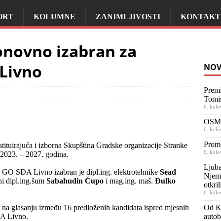
ORT
KOLUMNE
ZANIMLJIVOSTI
KONTAKT
onovno izabran za
Livno
NOV
Premi
Tomi
6. kolo
OSMR
6. kolo
Prom
ituirajuća i izborna Skupština Gradske organizacije Stranke
6. kolo
 2023. – 2027. godina.
Ljuba
 GO SDA Livno izabran je dipl.ing. elektrotehnike
Sead
Njema
ni dipl.ing.šum
Sabahudin Ćupo
i mag.ing. maš.
Đulko
otkril
6. kolo
a glasanju između 16 predloženih kandidata ispred mjesnih
Od Ki
DA Livno.
autob