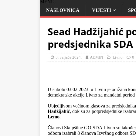
MENU
NASLOVNICA
VIJESTI
SP
Sead Hadžijahić p
predsjednika SDA 
5. veljače 2024.
ADMIN
Livno
0
U subotu 03.02.2023. u Livnu je održana konst
demokratske akcije Livno za mandatni period
.
Ubjedljivom većinom glasova za predsjednika
Hadžijahić
, dok su za potpredsjednike izabra
Lemo
.
.
Članovi Skupštine GO SDA Livno su također n
odbora izabrali 8 članova Izvršnog odbora S