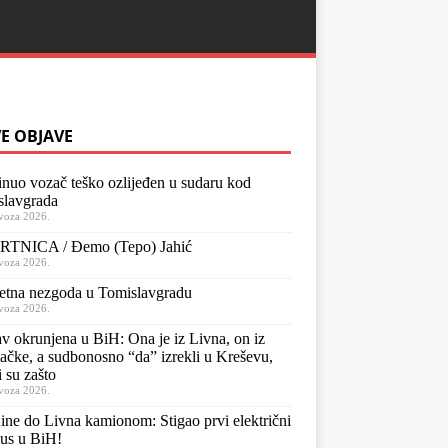
E OBJAVE
nuo vozač teško ozlijeđen u sudaru kod
slavgrada
voza 2026.
TNICA / Đemo (Tepo) Jahić
voza 2026.
etna nezgoda u Tomislavgradu
voza 2026.
v okrunjena u BiH: Ona je iz Livna, on iz
čke, a sudbonosno “da” izrekli u Kreševu,
i su zašto
voza 2026.
ne do Livna kamionom: Stigao prvi električni
us u BiH!