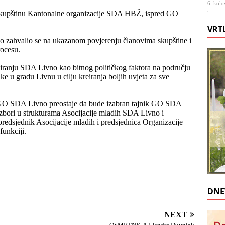
6. kolo
a skupštinu Kantonalne organizacije SDA HBŽ, ispred GO
VRT
zahvalio se na ukazanom povjerenju članovima skupštine i
rocesu.
oniranju SDA Livno kao bitnog političkog faktora na području
ke u gradu Livnu u cilju kreiranja boljih uvjeta za sve
a GO SDA Livno preostaje da bude izabran tajnik GO SDA
izbori u strukturama Asocijacije mladih SDA Livno i
edsjednik Asocijacije mladih i predsjednica Organizacije
unkciji.
DNE
NEXT