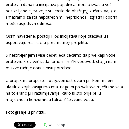
proteklih dana na inicijativu pojedinca moralo izvaditi već
postavljene cijevi koje su vodile do obližnjeg kućanstva, što
smatramo zaista nepotrebnim i nepridonosi izgradnji dobrih
međususjedskih odnosa.
.
Osim navedene, postoji i još inicijativa koje otežavaju i
usporavaju realizaciju predmetnog projekta.
.
S nestrpljenjem i više desetljeća čekamo da prve kapi vode
proteknu kroz već sada famozni miški vodovod, stoga nam
ovakve radnje doista nisu potrebne.
.
U projektne propuste i odgovornost ovom prilikom ne bih
ulazili, a kojih zasigurno ima, nego bi pozvali sve mještane sela
na toleranciju i razumjevanje, kako bi što prije bili u
mogućnosti konzumirati toliko iščekivanu vodu.
.
Fotografije u privitku…
WhatsApp