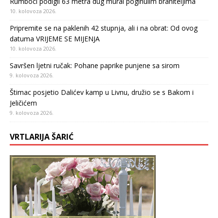
Rumboci podigli 63 metra dug mural poginulim braniteljima
10. kolovoza 2026.
Pripremite se na paklenih 42 stupnja, ali i na obrat: Od ovog
datuma VRIJEME SE MIJENJA
10. kolovoza 2026.
Savršen ljetni ručak: Pohane paprike punjene sa sirom
9. kolovoza 2026.
Štimac posjetio Dalićev kamp u Livnu, družio se s Bakom i
Jeličićem
9. kolovoza 2026.
VRTLARIJA ŠARIĆ