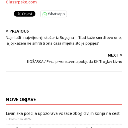
Glassrpske.com
WhatsApp
PREVIOUS
Najmlađi i najvrijedniji stočar iz Bugojna – ”Kad kaže smrdi ovo ono,
ja joj kažem ne smrdi ti ona čaša mlijeka što je popiješ”
NEXT
KOŠARKA / Prva prvenstvena pobjeda KK Troglav Livno
NOVE OBJAVE
Livanjska policija upozorava vozače zbog divljih konja na cesti
8. kolovoza 2026.