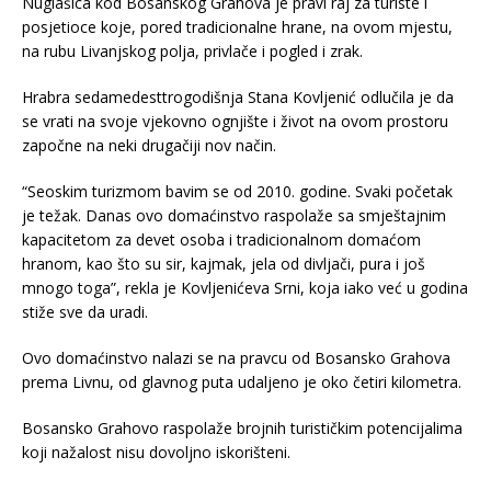
Nuglašica kod Bosanskog Grahova je pravi raj za turiste i
posjetioce koje, pored tradicionalne hrane, na ovom mjestu,
na rubu Livanjskog polja, privlače i pogled i zrak.
Hrabra sedamedesttrogodišnja Stana Kovljenić odlučila je da
se vrati na svoje vjekovno ognjište i život na ovom prostoru
započne na neki drugačiji nov način.
“Seoskim turizmom bavim se od 2010. godine. Svaki početak
je težak. Danas ovo domaćinstvo raspolaže sa smještajnim
kapacitetom za devet osoba i tradicionalnom domaćom
hranom, kao što su sir, kajmak, jela od divljači, pura i još
mnogo toga”, rekla je Kovljenićeva Srni, koja iako već u godina
stiže sve da uradi.
Ovo domaćinstvo nalazi se na pravcu od Bosansko Grahova
prema Livnu, od glavnog puta udaljeno je oko četiri kilometra.
Bosansko Grahovo raspolaže brojnih turističkim potencijalima
koji nažalost nisu dovoljno iskorišteni.