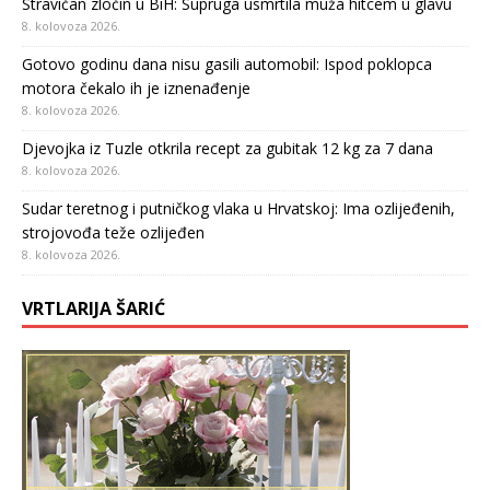
Stravičan zločin u BiH: Supruga usmrtila muža hitcem u glavu
8. kolovoza 2026.
Gotovo godinu dana nisu gasili automobil: Ispod poklopca
motora čekalo ih je iznenađenje
8. kolovoza 2026.
Djevojka iz Tuzle otkrila recept za gubitak 12 kg za 7 dana
8. kolovoza 2026.
Sudar teretnog i putničkog vlaka u Hrvatskoj: Ima ozlijeđenih,
strojovođa teže ozlijeđen
8. kolovoza 2026.
VRTLARIJA ŠARIĆ