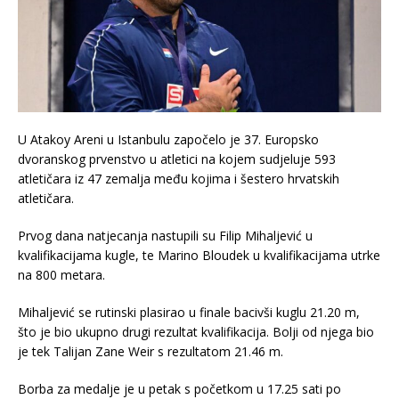
U Atakoy Areni u Istanbulu započelo je 37. Europsko
dvoranskog prvenstvo u atletici na kojem sudjeluje 593
atletičara iz 47 zemalja među kojima i šestero hrvatskih
atletičara.
Prvog dana natjecanja nastupili su Filip Mihaljević u
kvalifikacijama kugle, te Marino Bloudek u kvalifikacijama utrke
na 800 metara.
Mihaljević se rutinski plasirao u finale bacivši kuglu 21.20 m,
što je bio ukupno drugi rezultat kvalifikacija. Bolji od njega bio
je tek Talijan Zane Weir s rezultatom 21.46 m.
Borba za medalje je u petak s početkom u 17.25 sati po