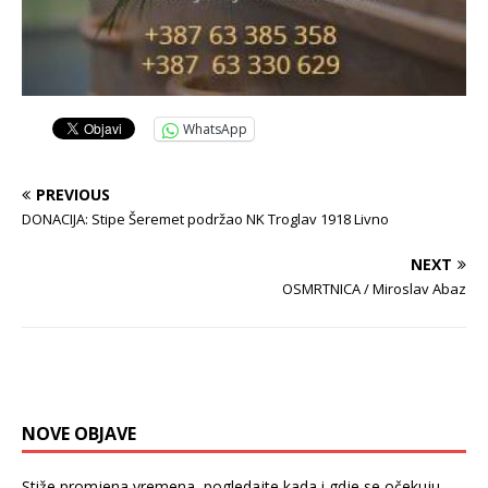
WhatsApp
PREVIOUS
DONACIJA: Stipe Šeremet podržao NK Troglav 1918 Livno
NEXT
OSMRTNICA / Miroslav Abaz
NOVE OBJAVE
Stiže promjena vremena, pogledajte kada i gdje se očekuju