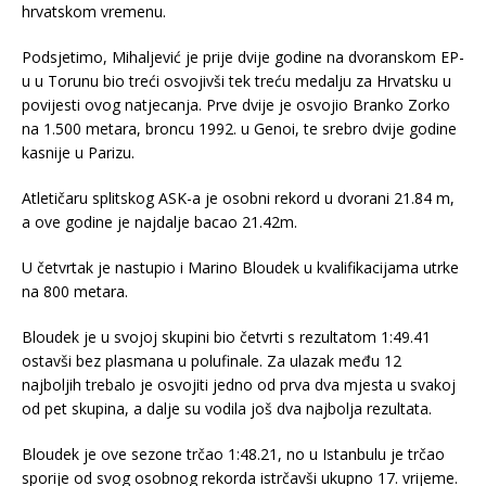
hrvatskom vremenu.
Podsjetimo, Mihaljević je prije dvije godine na dvoranskom EP-
u u Torunu bio treći osvojivši tek treću medalju za Hrvatsku u
povijesti ovog natjecanja. Prve dvije je osvojio Branko Zorko
na 1.500 metara, broncu 1992. u Genoi, te srebro dvije godine
kasnije u Parizu.
Atletičaru splitskog ASK-a je osobni rekord u dvorani 21.84 m,
a ove godine je najdalje bacao 21.42m.
U četvrtak je nastupio i Marino Bloudek u kvalifikacijama utrke
na 800 metara.
Bloudek je u svojoj skupini bio četvrti s rezultatom 1:49.41
ostavši bez plasmana u polufinale. Za ulazak među 12
najboljih trebalo je osvojiti jedno od prva dva mjesta u svakoj
od pet skupina, a dalje su vodila još dva najbolja rezultata.
Bloudek je ove sezone trčao 1:48.21, no u Istanbulu je trčao
sporije od svog osobnog rekorda istrčavši ukupno 17. vrijeme.