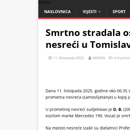
MENU
NASLOVNICA
VIJESTI
SPORT
Smrtno stradala 
nesreći u Tomisla
11. listopada 2025.
ADMIN
Crna kro
Dana 11. listopada 2025. godine oko 06:35 s
prometna nesreća (samoslijetanje) u kojoj 
U prometnoj nesreći sudjelovao je
D. B.
(20
vozilom marke Mercedes 190. Vozač je smr
Na mjesto nesreće izašli su djelatnici Prof