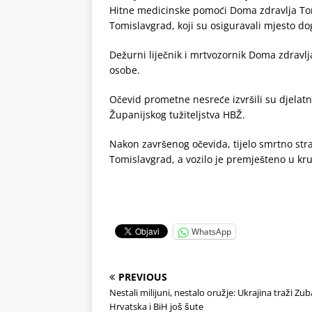
Hitne medicinske pomoći Doma zdravlja Tomis
Tomislavgrad, koji su osiguravali mjesto do
Dežurni liječnik i mrtvozornik Doma zdravl
osobe.
Očevid prometne nesreće izvršili su djelat
Županijskog tužiteljstva HBŽ.
Nakon završenog očevida, tijelo smrtno st
Tomislavgrad, a vozilo je premješteno u kr
WhatsApp
PREVIOUS
Nestali milijuni, nestalo oružje: Ukrajina traži Zub
Hrvatska i BiH još šute