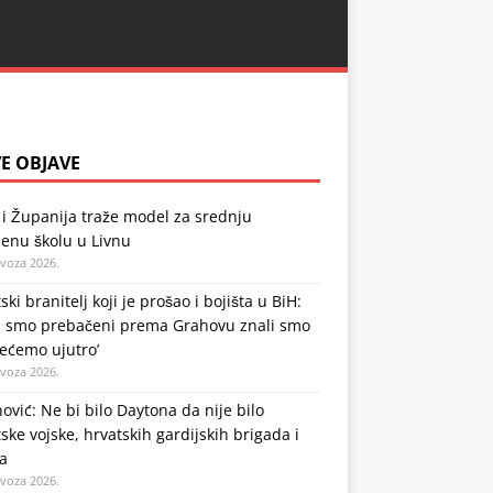
E OBJAVE
i Županija traže model za srednju
enu školu u Livnu
ovoza 2026.
ski branitelj koji je prošao i bojišta u BiH:
a smo prebačeni prema Grahovu znali smo
ećemo ujutro’
ovoza 2026.
ović: Ne bi bilo Daytona da nije bilo
ske vojske, hrvatskih gardijskih brigada i
a
ovoza 2026.