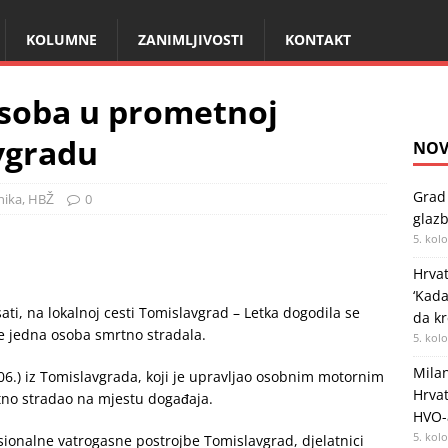
KOLUMNE
ZANIMLJIVOSTI
KONTAKT
osoba u prometnoj
vgradu
NOV
Grad 
nika
,
HBŽ
0
glazb
5. kol
Hrvat
‘Kad
ati, na lokalnoj cesti Tomislavgrad – Letka dogodila se
da kr
je jedna osoba smrtno stradala.
5. kol
Milan
06.) iz Tomislavgrada, koji je upravljao osobnim motornim
Hrvat
tno stradao na mjestu događaja.
HVO-
5. kol
esionalne vatrogasne postrojbe Tomislavgrad, djelatnici