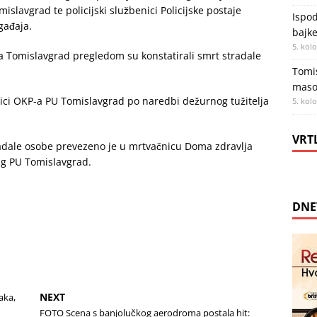
lavgrad te policijski službenici Policijske postaje
Ispod
gađaja.
bajke
5. kol
ja Tomislavgrad pregledom su konstatirali smrt stradale
Tomis
maso
nici OKP-a PU Tomislavgrad po naredbi dežurnog tužitelja
5. kol
VRT
radale osobe prevezeno je u mrtvačnicu Doma zdravlja
ug PU Tomislavgrad.
DNE
NEXT
aka,
FOTO Scena s banjolučkog aerodroma postala hit: