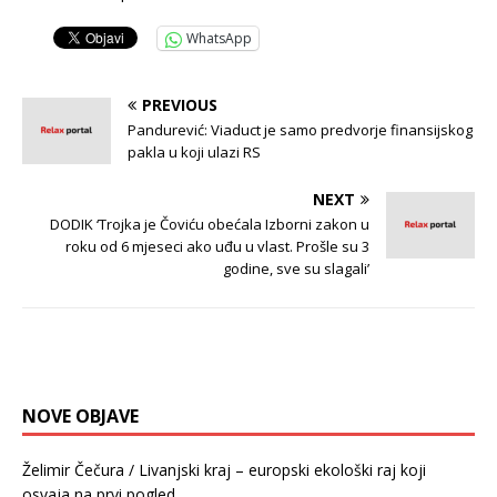
WhatsApp
PREVIOUS
Pandurević: Viaduct je samo predvorje finansijskog
pakla u koji ulazi RS
NEXT
DODIK ‘Trojka je Čoviću obećala Izborni zakon u
roku od 6 mjeseci ako uđu u vlast. Prošle su 3
godine, sve su slagali’
NOVE OBJAVE
Želimir Čečura / Livanjski kraj – europski ekološki raj koji
osvaja na prvi pogled