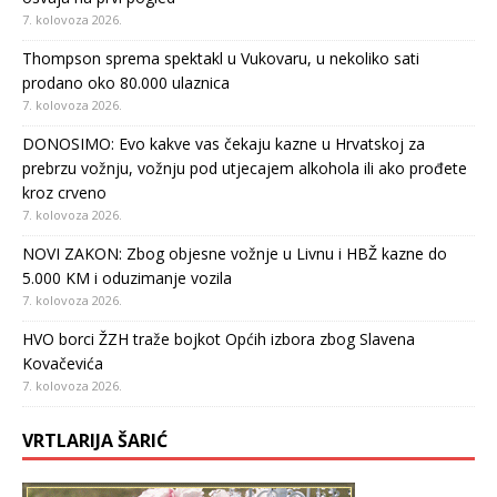
7. kolovoza 2026.
Thompson sprema spektakl u Vukovaru, u nekoliko sati
prodano oko 80.000 ulaznica
7. kolovoza 2026.
DONOSIMO: Evo kakve vas čekaju kazne u Hrvatskoj za
prebrzu vožnju, vožnju pod utjecajem alkohola ili ako prođete
kroz crveno
7. kolovoza 2026.
NOVI ZAKON: Zbog objesne vožnje u Livnu i HBŽ kazne do
5.000 KM i oduzimanje vozila
7. kolovoza 2026.
HVO borci ŽZH traže bojkot Općih izbora zbog Slavena
Kovačevića
7. kolovoza 2026.
VRTLARIJA ŠARIĆ