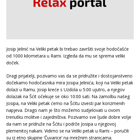
Josip Jelinić na Veliki petak bi trebao završiti svoje hodočašće
od 1000 kilometara u Rami. Izgleda da mu se sprema veliki
doček.
Dragi prijatelji, pozivamo vas da se pridružite i dostojanstveno
dočekamo hodočasnika mira Josipa Jelinića, koji na Veliki petak
dolazi u Ramu. Josip kreće s Uzdola u 5:00 ujutro, a njegov
dolazak na Šćit očekuje se oko 10:00 sati. Na zamolbu našeg
Josipa, na Veliki petak ćemo na Šćitu izvesti par korizmenih
napjeva. Drago nam je što možemo sudjelovati u ovom
trenutku molitve i zajedništva. Pozivamo sve ljude dobre volje
da nam se pridruže na Šćitu i podrže Josipa u njegovoj
plemenitoj nakani. Vidimo se na Veliki petak u Rami – poručili
su iz etno skupine ‘Čuvarice’ na mrežnim stranicama.