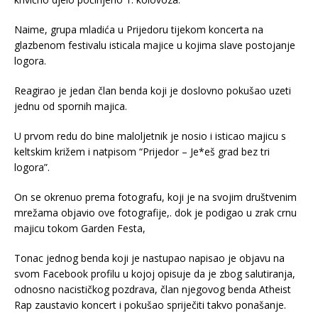
Naime, grupa mladića u Prijedoru tijekom koncerta na
glazbenom festivalu isticala majice u kojima slave postojanje
logora.
Reagirao je jedan član benda koji je doslovno pokušao uzeti
jednu od spornih majica.
U prvom redu do bine maloljetnik je nosio i isticao majicu s
keltskim križem i natpisom “Prijedor – Je*eš grad bez tri
logora”.
On se okrenuo prema fotografu, koji je na svojim društvenim
mrežama objavio ove fotografije,. dok je podigao u zrak crnu
majicu tokom Garden Festa,
Tonac jednog benda koji je nastupao napisao je objavu na
svom Facebook profilu u kojoj opisuje da je zbog salutiranja,
odnosno nacističkog pozdrava, član njegovog benda Atheist
Rap zaustavio koncert i pokušao spriječiti takvo ponašanje.