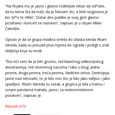
“Na finjaka mu je jasno i glasno roditeljski rekao da od*ebe,
da tu nema šta da traži, da je fašizam zlo, a finiš razgovora je
bio ‘Je*o te Hitler’. Dobar deo publike je ovaj gest glasno
pozdravio i koncert se nastavio”, napisao je u objavi Milan
Čekrdžin.
Opisao je da se grupa mladića smirila do izlaska benda Ritam
nereda, kada su preuzeli prva mjesta do ograde i podigli u zrak
obilježja koja su nosili.
“Šta reći sem da je bilo grozno, red klasičnog velikosrpskog
desničarenja, red otvorenog nacizma i tako u krug. Jedna
pesma, druga pesma, treća pesma, Nedićevi orlovi, Zentropija,
jasne nazi tetovaže, to je bilo ono što je bilo jako vidljivo i jako
upadljivo. Ritam Nereda su svirali, a grupica je bila u transu i
svojim parolama mahala, jasno, sa nedvosmislenom
porukom”, napisao je.
Bljesak.info