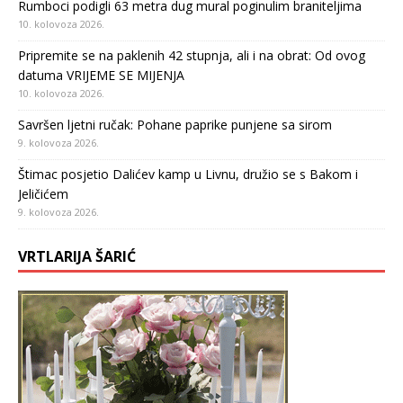
Rumboci podigli 63 metra dug mural poginulim braniteljima
10. kolovoza 2026.
Pripremite se na paklenih 42 stupnja, ali i na obrat: Od ovog
datuma VRIJEME SE MIJENJA
10. kolovoza 2026.
Savršen ljetni ručak: Pohane paprike punjene sa sirom
9. kolovoza 2026.
Štimac posjetio Dalićev kamp u Livnu, družio se s Bakom i
Jeličićem
9. kolovoza 2026.
VRTLARIJA ŠARIĆ