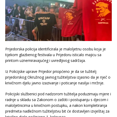
Prijedorska policija identificirala je maloljetnu osobu koja je
tijekom glazbenog festivala u Prijedoru isticalo majicu sa
printom uznemiravajućeg i uvredljivog sadržaja.
Iz Policijske uprave Prijedor priopćeno je da se tužitelj
prijedorskog Okružnog javnog tužiteljstva izjasnio da je riječ o
krivičnom djelu javno izazivanje i poticanje nasilja i mržnje.
Policijski službenici pod nadzorom tužitelja poduzimaju mjere i
radnje u skladu sa Zakonom o zaštiti i postupanju s djecom i
maloljetnicima u krivičnom postupku, a nakon kompletiranja
predmeta nadležnom tužiteljstvu bit će dostavljen izvještaj za
krivično djelo počinjeno 1. kolovoza.