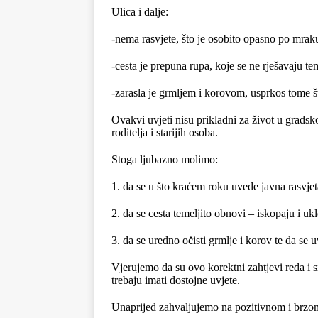
Ulica i dalje:
-nema rasvjete, što je osobito opasno po mrak
-cesta je prepuna rupa, koje se ne rješavaju t
-zarasla je grmljem i korovom, usprkos tome što
Ovakvi uvjeti nisu prikladni za život u gradsk
roditelja i starijih osoba.
Stoga ljubazno molimo:
1. da se u što kraćem roku uvede javna rasvjet
2. da se cesta temeljito obnovi – iskopaju i ukl
3. da se uredno očisti grmlje i korov te da se
Vjerujemo da su ovo korektni zahtjevi reda i si
trebaju imati dostojne uvjete.
Unaprijed zahvaljujemo na pozitivnom i brzo