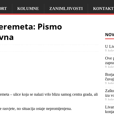
ORT
KOLUMNE
ZANIMLJIVOSTI
KONTAKT
 Šeremeta: Pismo
ivna
NOV
U Liv
9. kolo
Ove p
zapra
9. kolo
Borja
čuvaj
9. kolo
Zašto
eta – ulice koja se nalazi vrlo blizu samog centra grada, ali
iza v
9. kolo
Livan
rasvjete, no situacija ostaje nepromijenjena.
konja