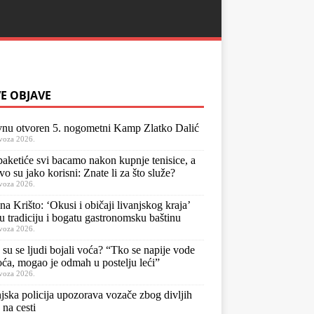
E OBJAVE
nu otvoren 5. nogometni Kamp Zlatko Dalić
voza 2026.
aketiće svi bacamo nakon kupnje tenisice, a
vo su jako korisni: Znate li za što služe?
voza 2026.
na Krišto: ‘Okusi i običaji livanjskog kraja’
u tradiciju i bogatu gastronomsku baštinu
voza 2026.
 su se ljudi bojali voća? “Tko se napije vode
oća, mogao je odmah u postelju leći”
voza 2026.
jska policija upozorava vozače zbog divljih
 na cesti