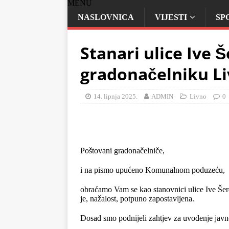
MENU
NASLOVNICA
VIJESTI
SP
Stanari ulice Ive
gradonačelniku L
14. lipnja 2025.
ADMIN
Livno
0
Poštovani gradonačelniče,
i na pismo upućeno Komunalnom poduzeću,
obraćamo Vam se kao stanovnici ulice Ive Šerem
je, nažalost, potpuno zapostavljena.
Dosad smo podnijeli zahtjev za uvođenje javne 