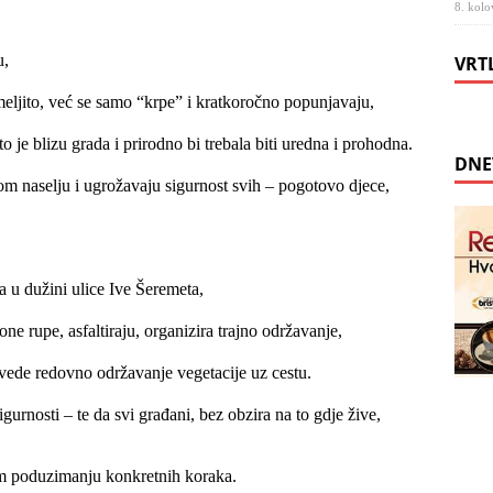
8. kolo
u,
VRT
emeljito, već se samo “krpe” i kratkoročno popunjavaju,
 je blizu grada i prirodno bi trebala biti uredna i prohodna.
DNE
om naselju i ugrožavaju sigurnost svih – pogotovo djece,
a u dužini ulice Ive Šeremeta,
one rupe, asfaltiraju, organizira trajno održavanje,
 uvede redovno održavanje vegetacije uz cestu.
gurnosti – te da svi građani, bez obzira na to gdje žive,
m poduzimanju konkretnih koraka.