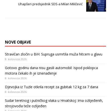
Uhapšen predsjednik SDS-a Milan Miličević
NOVE OBJAVE
Stravičan zločin u BiH: Supruga usmrtila muža hitcem u glavu
8. kolovoza 2026.
Gotovo godinu dana nisu gasili automobil: Ispod poklopca
motora čekalo ih je iznenađenje
8. kolovoza 2026.
Djevojka iz Tuzle otkrila recept za gubitak 12 kg za 7 dana
8. kolovoza 2026.
Sudar teretnog i putničkog vlaka u Hrvatskoj: Ima ozlijeđenih,
strojovođa teže ozlijeđen
8. kolovoza 2026.