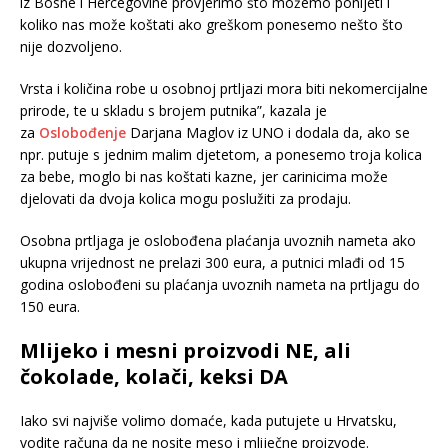
iz Bosne i Hercegovine provjerimo što možemo ponijeti i
koliko nas može koštati ako greškom ponesemo nešto što
nije dozvoljeno.
Vrsta i količina robe u osobnoj prtljazi mora biti nekomercijalne
prirode, te u skladu s brojem putnika”, kazala je
za
Oslobođenje
Darjana Maglov iz UNO i dodala da, ako se
npr. putuje s jednim malim djetetom, a ponesemo troja kolica
za bebe, moglo bi nas koštati kazne, jer carinicima može
djelovati da dvoja kolica mogu poslužiti za prodaju.
Osobna prtljaga je oslobođena plaćanja uvoznih nameta ako
ukupna vrijednost ne prelazi 300 eura, a putnici mlađi od 15
godina oslobođeni su plaćanja uvoznih nameta na prtljagu do
150 eura.
Mlijeko i mesni proizvodi NE, ali
čokolade, kolači, keksi DA
Iako svi najviše volimo domaće, kada putujete u Hrvatsku,
vodite računa da ne nosite meso i mliječne proizvode.