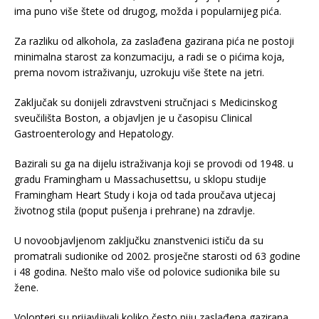
ima puno više štete od drugog, možda i popularnijeg pića.
Za razliku od alkohola, za zaslađena gazirana pića ne postoji
minimalna starost za konzumaciju, a radi se o pićima koja,
prema novom istraživanju, uzrokuju više štete na jetri.
Zaključak su donijeli zdravstveni stručnjaci s Medicinskog
sveučilišta Boston, a objavljen je u časopisu Clinical
Gastroenterology and Hepatology.
Bazirali su ga na dijelu istraživanja koji se provodi od 1948. u
gradu Framingham u Massachusettsu, u sklopu studije
Framingham Heart Study i koja od tada proučava utjecaj
životnog stila (poput pušenja i prehrane) na zdravlje.
U novoobjavljenom zaključku znanstvenici ističu da su
promatrali sudionike od 2002. prosječne starosti od 63 godine
i 48 godina. Nešto malo više od polovice sudionika bile su
žene.
Volonteri su prijavljivali koliko često piju zaslađena gazirana