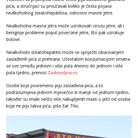
pića, a stručnjaci su proučavali koliko je česta pojava
nealkoholnog steatohepatitisa, odnosno masne jetre.
Nealkoholna masna jetra može uzrokovati cirozu jetre, ali i
benignije probleme poput povećane jetre, što pak uzrokuje
bolove.
Nealkoholni steatohepatitis može se spriječiti izbacivanjem
zaslađenih pića iz prehrane. Učestalom konzumacijom smatra
se sve između jednom i više puta dnevno do jednom i više
puta tjedno, prenosi
Zadovoljna.rs.
Osobe koje povremeno piju zaslađena pića, a to
podrazumijeva jednom mjesečno ili manje od jednom tjedno,
također su imale nešto više nakupljenih masti u jetri od osoba
koje ne piju takva pića, piše Eat This.