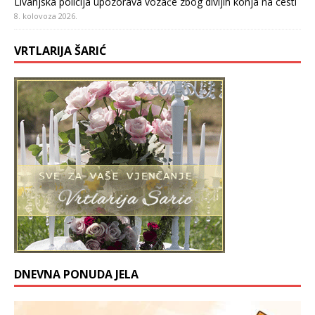
Livanjska policija upozorava vozače zbog divljih konja na cesti
8. kolovoza 2026.
VRTLARIJA ŠARIĆ
DNEVNA PONUDA JELA