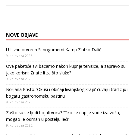
NOVE OBJAVE
U Livnu otvoren 5. nogometni Kamp Zlatko Dalić
9. kolovoza 2026.
Ove paketiće svi bacamo nakon kupnje tenisice, a zapravo su
jako korisni: Znate li za što služe?
9. kolovoza 2026.
Borjana Krišto: ‘Okusi i običaji livanjskog kraja’ čuvaju tradiciju i
bogatu gastronomsku baštinu
9. kolovoza 2026.
Zašto su se ljudi bojali voća? “Tko se napije vode iza voća,
mogao je odmah u postelju leći”
9. kolovoza 2026.