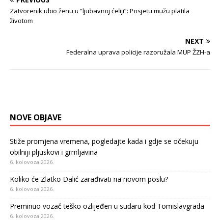
Zatvorenik ubio ženu u “ljubavnoj ćeliji”: Posjetu mužu platila
životom
NEXT
Federalna uprava policije razoružala MUP ŽZH-a
NOVE OBJAVE
Stiže promjena vremena, pogledajte kada i gdje se očekuju
obilniji pljuskovi i grmljavina
6. kolovoza 2026.
Koliko će Zlatko Dalić zarađivati na novom poslu?
6. kolovoza 2026.
Preminuo vozač teško ozlijeđen u sudaru kod Tomislavgrada
6. kolovoza 2026.