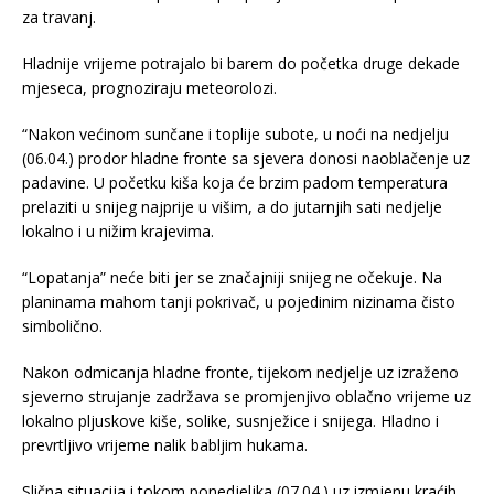
za travanj.
Hladnije vrijeme potrajalo bi barem do početka druge dekade
mjeseca, prognoziraju meteorolozi.
“Nakon većinom sunčane i toplije subote, u noći na nedjelju
(06.04.) prodor hladne fronte sa sjevera donosi naoblačenje uz
padavine. U početku kiša koja će brzim padom temperatura
prelaziti u snijeg najprije u višim, a do jutarnjih sati nedjelje
lokalno i u nižim krajevima.
“Lopatanja” neće biti jer se značajniji snijeg ne očekuje. Na
planinama mahom tanji pokrivač, u pojedinim nizinama čisto
simbolično.
Nakon odmicanja hladne fronte, tijekom nedjelje uz izraženo
sjeverno strujanje zadržava se promjenjivo oblačno vrijeme uz
lokalno pljuskove kiše, solike, susnježice i snijega. Hladno i
prevrtljivo vrijeme nalik babljim hukama.
Slična situacija i tokom ponedjeljka (07.04.) uz izmjenu kraćih