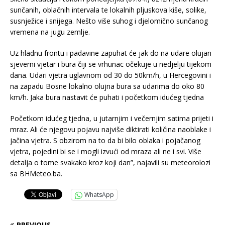
sunčanih, oblačnih intervala te lokalnih pljuskova kiše, solike,
susnježice i snijega. Nešto više suhog i djelomično sunčanog
vremena na jugu zemlje.
Uz hladnu frontu i padavine zapuhat će jak do na udare olujan
sjeverni vjetar i bura čiji se vrhunac očekuje u nedjelju tijekom
dana. Udari vjetra uglavnom od 30 do 50km/h, u Hercegovini i
na zapadu Bosne lokalno olujna bura sa udarima do oko 80
km/h. Jaka bura nastavit će puhati i početkom idućeg tjedna
Početkom idućeg tjedna, u jutarnjim i večernjim satima prijeti i
mraz. Ali će njegovu pojavu najviše diktirati količina naoblake i
jačina vjetra. S obzirom na to da bi bilo oblaka i pojačanog
vjetra, pojedini bi se i mogli izvući od mraza ali ne i svi. Više
detalja o tome svakako kroz koji dan”, najavili su meteorolozi
sa BHMeteo.ba.
WhatsApp
PREVIOUS