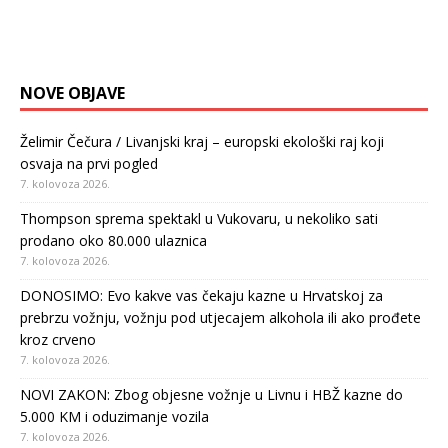
NOVE OBJAVE
Želimir Čečura / Livanjski kraj – europski ekološki raj koji
osvaja na prvi pogled
7. kolovoza 2026.
Thompson sprema spektakl u Vukovaru, u nekoliko sati
prodano oko 80.000 ulaznica
7. kolovoza 2026.
DONOSIMO: Evo kakve vas čekaju kazne u Hrvatskoj za
prebrzu vožnju, vožnju pod utjecajem alkohola ili ako prođete
kroz crveno
7. kolovoza 2026.
NOVI ZAKON: Zbog objesne vožnje u Livnu i HBŽ kazne do
5.000 KM i oduzimanje vozila
7. kolovoza 2026.