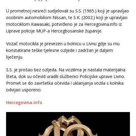
U prometnoj nesreći sudjelovali su S.S. (1965.) koji je upravljao
osobnim automobilom Nissan, te S.K. (2002.) koji je upravljao
motociklom Kawasaki, potvrđeno je za Hercegovina.info iz
Uprave policije MUP-a Hercegbosanske županije.
Vozač motocikla je prevezen u bolnicu u Livnu gdje su mu
konstatirane teške tjelesne ozljede i zadržan je daljem
liječenju.
S.S. je prošao bez ozljeda. Na vozilima je nastala materijalna
šteta, dok su očevid uradili službenici Policijske uprave Livno.
Promet se do završetka očevida i uklanjanja vozila s kolnika
odvijao usporeno.
Hercegovina.info