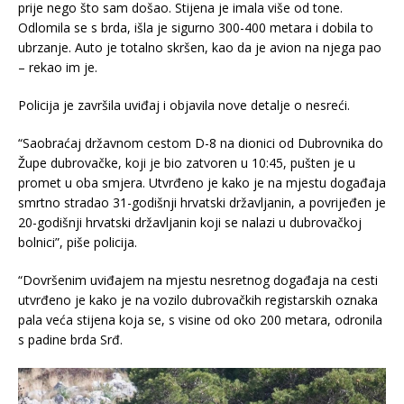
prije nego što sam došao. Stijena je imala više od tone.
Odlomila se s brda, išla je sigurno 300-400 metara i dobila to
ubrzanje. Auto je totalno skršen, kao da je avion na njega pao
– rekao im je.
Policija je završila uviđaj i objavila nove detalje o nesreći.
“Saobraćaj državnom cestom D-8 na dionici od Dubrovnika do
Župe dubrovačke, koji je bio zatvoren u 10:45, pušten je u
promet u oba smjera. Utvrđeno je kako je na mjestu događaja
smrtno stradao 31-godišnji hrvatski državljanin, a povrijeđen je
20-godišnji hrvatski državljanin koji se nalazi u dubrovačkoj
bolnici”, piše policija.
“Dovršenim uviđajem na mjestu nesretnog događaja na cesti
utvrđeno je kako je na vozilo dubrovačkih registarskih oznaka
pala veća stijena koja se, s visine od oko 200 metara, odronila
s padine brda Srđ.