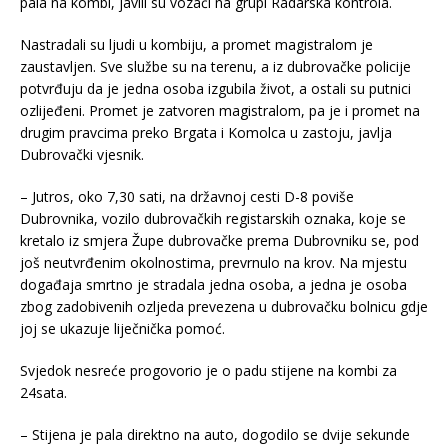
pala na kombi, javili su vozači na grupi Radarska kontrola.
Nastradali su ljudi u kombiju, a promet magistralom je
zaustavljen. Sve službe su na terenu, a iz dubrovačke policije
potvrđuju da je jedna osoba izgubila život, a ostali su putnici
ozlijeđeni. Promet je zatvoren magistralom, pa je i promet na
drugim pravcima preko Brgata i Komolca u zastoju, javlja
Dubrovački vjesnik.
– Jutros, oko 7,30 sati, na državnoj cesti D-8 poviše
Dubrovnika, vozilo dubrovačkih registarskih oznaka, koje se
kretalo iz smjera Župe dubrovačke prema Dubrovniku se, pod
još neutvrđenim okolnostima, prevrnulo na krov. Na mjestu
događaja smrtno je stradala jedna osoba, a jedna je osoba
zbog zadobivenih ozljeda prevezena u dubrovačku bolnicu gdje
joj se ukazuje liječnička pomoć.
Svjedok nesreće progovorio je o padu stijene na kombi za
24sata.
– Stijena je pala direktno na auto, dogodilo se dvije sekunde