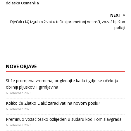
dolaska Osmanlija
NEXT
Dječak (14) izgubio život u teškoj prometnoj nesreći, vozač bježao
policiji
NOVE OBJAVE
Stiže promjena vremena, pogledajte kada i gdje se očekuju
obilniji pljuskovi i grmljavina
6. kolovoza 2026.
Koliko će Zlatko Dalić zarađivati na novom poslu?
6. kolovoza 2026.
Preminuo vozač teško ozlijeđen u sudaru kod Tomislavgrada
6. kolovoza 2026.