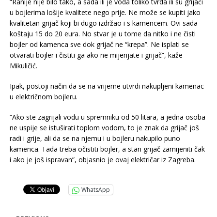
“Ranije nije bilo tako, a sada ili je voda toliko tvrda ili su grijači
u bojlerima lošije kvalitete nego prije. Ne može se kupiti jako
kvalitetan grijač koji bi dugo izdržao i s kamencem. Ovi sada
koštaju 15 do 20 eura. No stvar je u tome da nitko i ne čisti
bojler od kamenca sve dok grijač ne “krepa”. Ne isplati se
otvarati bojler i čistiti ga ako ne mijenjate i grijač”, kaže
Mikuličić.
Ipak, postoji način da se na vrijeme utvrdi nakupljeni kamenac
u električnom bojleru.
“Ako ste zagrijali vodu u spremniku od 50 litara, a jedna osoba
ne uspije se istuširati toplom vodom, to je znak da grijač još
radi i grije, ali da se na njemu i u bojleru nakupilo puno
kamenca. Tada treba očistiti bojler, a stari grijač zamijeniti čak
i ako je još ispravan”, objasnio je ovaj električar iz Zagreba.
WhatsApp