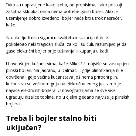
“Ako su napravljene kako treba, po propisima, i ako postoji
zaštitna sklopka, onda nema potrebe gasiti bojler. Ako je
uzemljenje dobro izvedeno, bojler neće biti uzrok nesreće”,
kaže.
No ako ljudi nisu sigurni u kvalitetu instalacija ili ih je
pokolebao neki tragičan slučaj za koji su čuli, razumljivo je da
gase električni bojler prije tuširanja ili kupanja u kadi.
U ovdašnjim kućanstvima, kaže Mikuličić, najviše su zastupljeni
plinski bojleri. Na Jadranu, u Dalmaciji, gdje plinofikacija nije
dovršena i gdje većina kućanstava još nema prirodni plin,
kućanstva se većinom griju na električnu energiju i tamo je
najviše električnih bojlera. U novogradnjama se sve više
ugrađuju dizalice topline, no u cjelini gledano najviše je plinskih
bojlera.
Treba li bojler stalno biti
uključen?