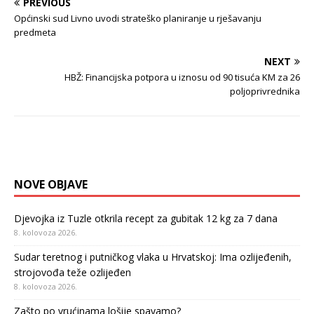
PREVIOUS
Općinski sud Livno uvodi strateško planiranje u rješavanju
predmeta
NEXT
HBŽ: Financijska potpora u iznosu od 90 tisuća KM za 26
poljoprivrednika
NOVE OBJAVE
Djevojka iz Tuzle otkrila recept za gubitak 12 kg za 7 dana
8. kolovoza 2026.
Sudar teretnog i putničkog vlaka u Hrvatskoj: Ima ozlijeđenih,
strojovođa teže ozlijeđen
8. kolovoza 2026.
Zašto po vrućinama lošije spavamo?