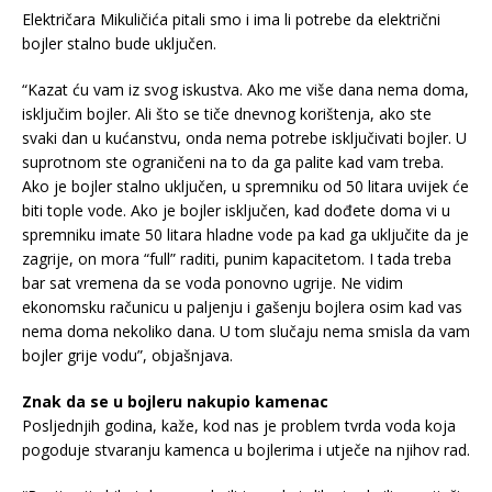
Električara Mikuličića pitali smo i ima li potrebe da električni
bojler stalno bude uključen.
“Kazat ću vam iz svog iskustva. Ako me više dana nema doma,
isključim bojler. Ali što se tiče dnevnog korištenja, ako ste
svaki dan u kućanstvu, onda nema potrebe isključivati bojler. U
suprotnom ste ograničeni na to da ga palite kad vam treba.
Ako je bojler stalno uključen, u spremniku od 50 litara uvijek će
biti tople vode. Ako je bojler isključen, kad dođete doma vi u
spremniku imate 50 litara hladne vode pa kad ga uključite da je
zagrije, on mora “full” raditi, punim kapacitetom. I tada treba
bar sat vremena da se voda ponovno ugrije. Ne vidim
ekonomsku računicu u paljenju i gašenju bojlera osim kad vas
nema doma nekoliko dana. U tom slučaju nema smisla da vam
bojler grije vodu”, objašnjava.
Znak da se u bojleru nakupio kamenac
Posljednjih godina, kaže, kod nas je problem tvrda voda koja
pogoduje stvaranju kamenca u bojlerima i utječe na njihov rad.