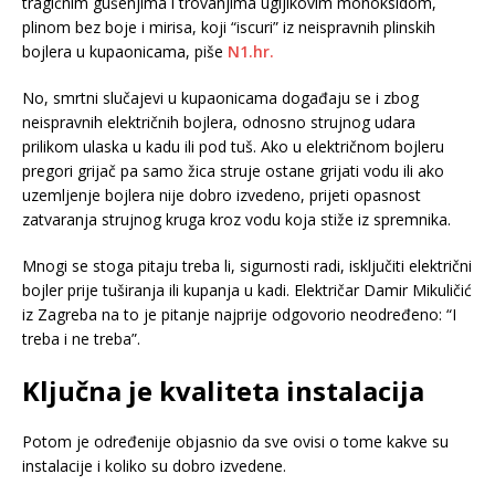
tragičnim gušenjima i trovanjima ugljikovim monoksidom,
plinom bez boje i mirisa, koji “iscuri” iz neispravnih plinskih
bojlera u kupaonicama, piše
N1.hr.
No, smrtni slučajevi u kupaonicama događaju se i zbog
neispravnih električnih bojlera, odnosno strujnog udara
prilikom ulaska u kadu ili pod tuš. Ako u električnom bojleru
pregori grijač pa samo žica struje ostane grijati vodu ili ako
uzemljenje bojlera nije dobro izvedeno, prijeti opasnost
zatvaranja strujnog kruga kroz vodu koja stiže iz spremnika.
Mnogi se stoga pitaju treba li, sigurnosti radi, isključiti električni
bojler prije tuširanja ili kupanja u kadi. Električar Damir Mikuličić
iz Zagreba na to je pitanje najprije odgovorio neodređeno: “I
treba i ne treba”.
Ključna je kvaliteta instalacija
Potom je određenije objasnio da sve ovisi o tome kakve su
instalacije i koliko su dobro izvedene.