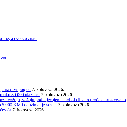
ine, a evo što znači
ivnu
aja na prvi pogled
7. kolovoza 2026.
o oko 80.000 ulaznica
7. kolovoza 2026.
 vožnju, vožnju pod utjecajem alkohola ili ako prođete kroz crveno
5.000 KM i oduzimanje vozila
7. kolovoza 2026.
čevića
7. kolovoza 2026.