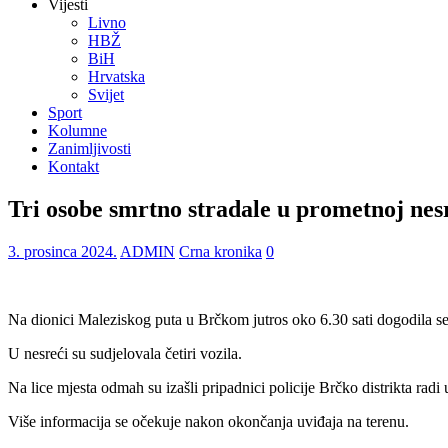
Vijesti
Livno
HBŽ
BiH
Hrvatska
Svijet
Sport
Kolumne
Zanimljivosti
Kontakt
Tri osobe smrtno stradale u prometnoj ne
3. prosinca 2024.
ADMIN
Crna kronika
0
Na dionici Maleziskog puta u Brčkom jutros oko 6.30 sati dogodila se 
U nesreći su sudjelovala četiri vozila.
Na lice mjesta odmah su izašli pripadnici policije Brčko distrikta radi u
Više informacija se očekuje nakon okončanja uviđaja na terenu.