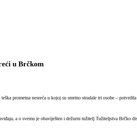
sreći u Brčkom
teška prometna nesreća u kojoj su smrtno stradale tri osobe – potvrdil
viđaja, a o svemu je obaviješten i dežurni tužitelj Tužiteljstva Brčko dis