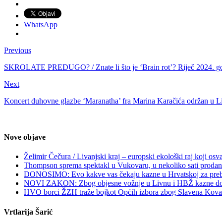
WhatsApp
Previous
SKROLATE PREDUGO? / Znate li što je ‘Brain rot’? Riječ 2024. god
Next
Koncert duhovne glazbe ‘Maranatha’ fra Marina Karačića održan u L
Nove objave
Želimir Čečura / Livanjski kraj – europski ekološki raj koji osv
Thompson sprema spektakl u Vukovaru, u nekoliko sati prodan
DONOSIMO: Evo kakve vas čekaju kazne u Hrvatskoj za prebrzu
NOVI ZAKON: Zbog objesne vožnje u Livnu i HBŽ kazne do 
HVO borci ŽZH traže bojkot Općih izbora zbog Slavena Kova
Vrtlarija Šarić