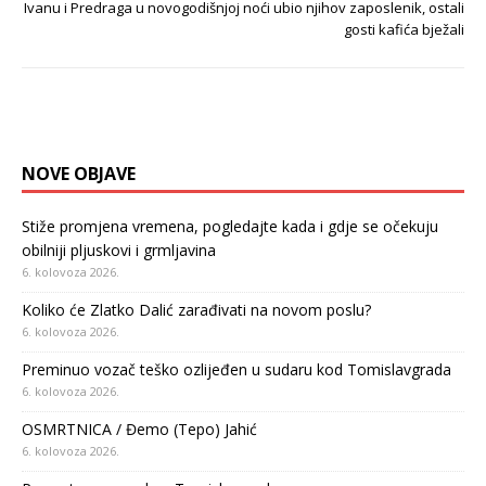
Ivanu i Predraga u novogodišnjoj noći ubio njihov zaposlenik, ostali
gosti kafića bježali
NOVE OBJAVE
Stiže promjena vremena, pogledajte kada i gdje se očekuju
obilniji pljuskovi i grmljavina
6. kolovoza 2026.
Koliko će Zlatko Dalić zarađivati na novom poslu?
6. kolovoza 2026.
Preminuo vozač teško ozlijeđen u sudaru kod Tomislavgrada
6. kolovoza 2026.
OSMRTNICA / Đemo (Tepo) Jahić
6. kolovoza 2026.