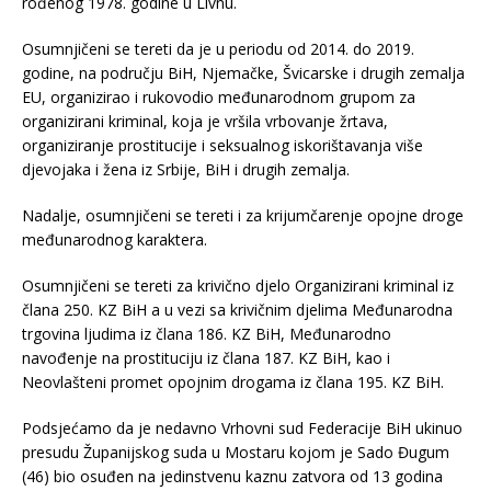
rođenog 1978. godine u Livnu.
Osumnjičeni se tereti da je u periodu od 2014. do 2019.
godine, na području BiH, Njemačke, Švicarske i drugih zemalja
EU, organizirao i rukovodio međunarodnom grupom za
organizirani kriminal, koja je vršila vrbovanje žrtava,
organiziranje prostitucije i seksualnog iskorištavanja više
djevojaka i žena iz Srbije, BiH i drugih zemalja.
Nadalje, osumnjičeni se tereti i za krijumčarenje opojne droge
međunarodnog karaktera.
Osumnjičeni se tereti za krivično djelo Organizirani kriminal iz
člana 250. KZ BiH a u vezi sa krivičnim djelima Međunarodna
trgovina ljudima iz člana 186. KZ BiH, Međunarodno
navođenje na prostituciju iz člana 187. KZ BiH, kao i
Neovlašteni promet opojnim drogama iz člana 195. KZ BiH.
Podsjećamo da je nedavno Vrhovni sud Federacije BiH ukinuo
presudu Županijskog suda u Mostaru kojom je Sado Đugum
(46) bio osuđen na jedinstvenu kaznu zatvora od 13 godina