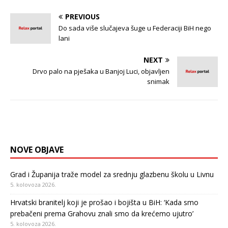
PREVIOUS
Do sada više slučajeva šuge u Federaciji BiH nego
lani
NEXT
Drvo palo na pješaka u Banjoj Luci, objavljen
snimak
NOVE OBJAVE
Grad i Županija traže model za srednju glazbenu školu u Livnu
5. kolovoza 2026.
Hrvatski branitelj koji je prošao i bojišta u BiH: ‘Kada smo
prebačeni prema Grahovu znali smo da krećemo ujutro’
5. kolovoza 2026.