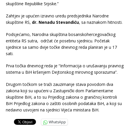
skupštine Republike Srpske.”
Zahtjev je upućen izravno uredu predsjednika Narodne
skupštine RS,
dr. Nenadu Stevandiću
, sa naznakom hitnosti.
Podsjećamo, Narodna skupština bosanskohercegovačkog
entiteta RS sutra, održat će posebnu sjednicu. Početak
sjednice sa samo dvije točke dnevnog reda planiran je u 17
sati.
Prva točka dnevnog reda je “Informacija o urušavanju pravnog
sistema u BiH kršenjem Dejtonskog mirovnog sporazuma”.
Drugom točkom se traži zauzimanje stava povodom dva
zakona koji su upućeni u Zastupnički dom Parlamentarne
skupštine BiH, a to su Prijedlog zakona o graničnoj kontroli
BiH Prijedlog zakona o zaštiti osobnih podataka BiH, a koji su
nedavno usvojeni na sjednici Vijeća ministara BiH.
WhatsApp