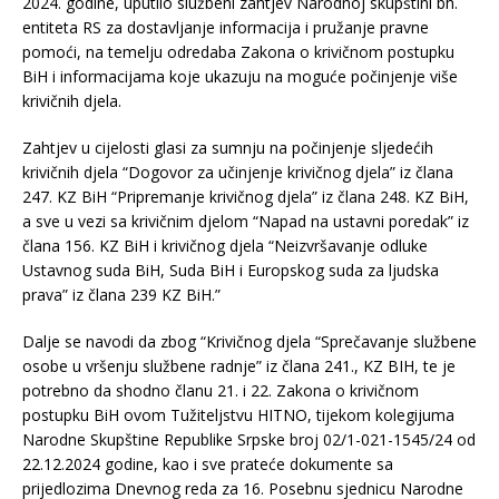
2024. godine, uputilo službeni zahtjev Narodnoj skupštini bh.
entiteta RS za dostavljanje informacija i pružanje pravne
pomoći, na temelju odredaba Zakona o krivičnom postupku
BiH i informacijama koje ukazuju na moguće počinjenje više
krivičnih djela.
Zahtjev u cijelosti glasi za sumnju na počinjenje sljedećih
krivičnih djela “Dogovor za učinjenje krivičnog djela” iz člana
247. KZ BiH “Pripremanje krivičnog djela” iz člana 248. KZ BiH,
a sve u vezi sa krivičnim djelom “Napad na ustavni poredak” iz
člana 156. KZ BiH i krivičnog djela “Neizvršavanje odluke
Ustavnog suda BiH, Suda BiH i Europskog suda za ljudska
prava” iz člana 239 KZ BiH.”
Dalje se navodi da zbog “Krivičnog djela “Sprečavanje službene
osobe u vršenju službene radnje” iz člana 241., KZ BIH, te je
potrebno da shodno članu 21. i 22. Zakona o krivičnom
postupku BiH ovom Tužiteljstvu HITNO, tijekom kolegijuma
Narodne Skupštine Republike Srpske broj 02/1-021-1545/24 od
22.12.2024 godine, kao i sve prateće dokumente sa
prijedlozima Dnevnog reda za 16. Posebnu sjednicu Narodne