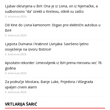
Ljubav okrunjena u BiH: Ona je iz Livna, on iz Njemačke, a
sudbonosno “da” izrekli u Kreševu, otkrili su zašto
6. kolovoza 2026.
Od Kine do Livna kamionom: Stigao prvi električni autobus u
BiH!
6. kolovoza 2026.
Ljepota Dumana i hrabrost Livnjaka: Savršeno ljetno
osvježenje na izvoru Bistrice!
6. kolovoza 2026.
Apsolutni rekorder: Umirovljenik iz BiH prima mirovinu već 76
godina
6. kolovoza 2026.
Za područje Mostara, Banje Luke, Prijedora i Višegrada
upaljen crveni alarm
6. kolovoza 2026.
VRTLARIJA ŠARIĆ