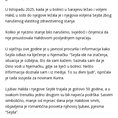
U listopadu 2025, kada je u bolnici u Sarajevu ležao i voljeni
Halid, u sobi do njegove ležala je i njegova voljena Sejda zbog
narušenog vlastitog zdravstvenog stanja.
Koliko je njezino stanje bilo narušeno, svjedoči i činjenica da
nije prisustovala Halidovom posljednjem ispraćaju.
U siječnju ove godine je u javnost procurila i informacija kako
Sejda odlazi na liječenje u Njemačku: “Sejda ide na zračenja,
situacija je ozbiljna, što da vam kažem. Saznala sam da je
Dino vodi u Njemačku, gdje se liječi u bolnici. Nešto
informacija doznala sam i iz medija. To su divni ljudi”, ispričala
je tada susjeda za novinare Kurira.
Ljubav Halida i njegove Sejde trajala je gotovo 50 godina, a u
svakom trenutku jedno drugom su bili najveća podrška. Sasvim
simbolično, manje od mjesec dana prije Halidove smrti,
objavljena je romantična posveta njihovoj ljubavi, pjesma
“Sejda”.