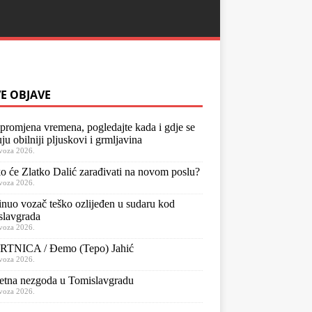
E OBJAVE
 promjena vremena, pogledajte kada i gdje se
ju obilniji pljuskovi i grmljavina
voza 2026.
o će Zlatko Dalić zarađivati na novom poslu?
voza 2026.
nuo vozač teško ozlijeđen u sudaru kod
slavgrada
voza 2026.
TNICA / Đemo (Tepo) Jahić
voza 2026.
etna nezgoda u Tomislavgradu
voza 2026.