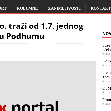
ORT
KOLUMNE
ZANIMLJIVOSTI
KONTAKT
. traži od 1.7. jednog
d u Podhumu
NOV
Stiže
očeku
6. kolo
Kolik
6. kolo
Premi
Tomi
6. kolo
OSMR
6. kolo
Prom
6. kolo