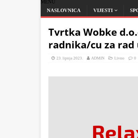
MENU
NASLOVNICA
VIJESTI
SP
Tvrtka Wobke d.o.o
radnika/cu za ra
23. lipnja 2023.
ADMIN
Livno
0