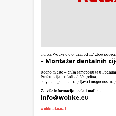
Tvrtka Wobke d.o.o. trazi od 1.7 zbog povecan
– Montažer dentalnih cij
Radno mjesto – bivša samoposluga u Podhu
Preferencija – mlađi od 30 godina,
osigurana puna radna prijava i mogućnost nap
.
Za više informacija poslati mail na
info@wobke.eu
wobke-d.o.o.-1