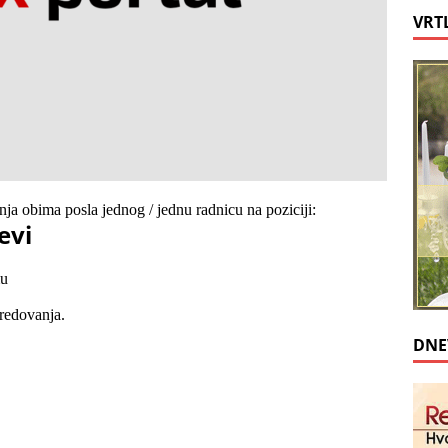
VRT
ja obima posla jednog / jednu radnicu na poziciji:
evi
mu
redovanja.
DNE