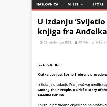
NASLOVNICA
VIJESTI
SPORT
U izdanju ‘Svijetlo r
knjiga fra Anđelk
29. studenoga 2023.
ADMIN
HBŽ
,
L
Fra Anđelko Barun
Kratka povijest Bosne Srebrene prevedena
Iz tiska je u izdanju Franjevačkog medijskog c
Among Their People. A Brief History of th
Anđelka Baruna
.
Knjiga je prethodno objavljena na hrvatsko