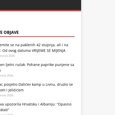
E OBJAVE
emite se na paklenih 42 stupnja, ali i na
t: Od ovog datuma VRIJEME SE MIJENJA
lovoza 2026.
en ljetni ručak: Pohane paprike punjene sa
m
ovoza 2026.
c posjetio Dalićev kamp u Livnu, družio se
om i Jeličićem
ovoza 2026.
a upozorila Hrvatsku i Albaniju: “Opasno
štati”
ovoza 2026.