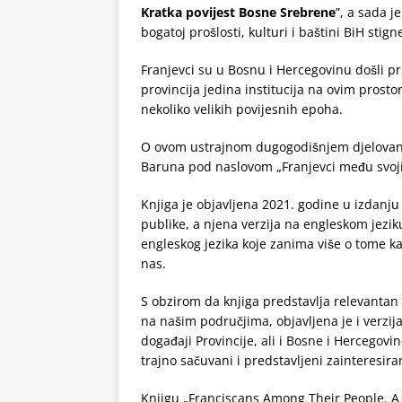
Kratka povijest Bosne Srebrene
”, a sada j
bogatoj prošlosti, kulturi i baštini BiH stign
Franjevci su u Bosnu i Hercegovinu došli pr
provincija jedina institucija na ovim prost
nekoliko velikih povijesnih epoha.
O ovom ustrajnom dugogodišnjem djelovanju 
Baruna pod naslovom „Franjevci među svoj
Knjiga je objavljena 2021. godine u izdanju F
publike, a njena verzija na engleskom jezik
engleskog jezika koje zanima više o tome kako
nas.
S obzirom da knjiga predstavlja relevantan 
na našim područjima, objavljena je i verzija
događaji Provincije, ali i Bosne i Hercegov
trajno sačuvani i predstavljeni zainteresir
Knjigu „Franciscans Among Their People. A B