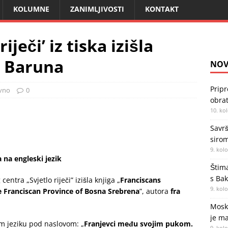
KOLUMNE
ZANIMLJIVOSTI
KONTAKT
iječi’ iz tiska izišla
a Baruna
NOV
Pripr
ivno
0
obra
10. ko
Savrš
siro
9. kol
 na engleski jezik
Štima
s Bak
entra „Svjetlo riječi” izišla knjiga „
Franciscans
9. kol
e Franciscan Province of Bosna Srebrena
”, autora
fra
Moskv
je ma
m jeziku pod naslovom: „
Franjevci među svojim pukom.
9. kol