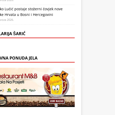
o Lučić postaje stožerni čovjek nove
ike Hrvata u Bosni i Hercegovini
ovoza 2026.
LARIJA ŠARIĆ
VNA PONUDA JELA