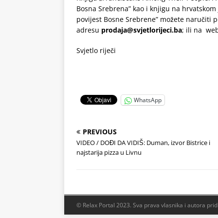
Bosna Srebrena” kao i knjigu na hrvatskom
povijest Bosne Srebrene” možete naručiti 
adresu
prodaja@svjetlorijeci.ba
; ili na web
Svjetlo riječi
WhatsApp
PREVIOUS
VIDEO / DOĐI DA VIDIŠ: Duman, izvor Bistrice i
najstarija pizza u Livnu
© Relax Portal 2023. Sva prava vlasnika i autora pri