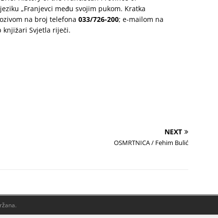
 jeziku „Franjevci među svojim pukom. Kratka
pozivom na broj telefona
033/726-200
; e-mailom na
 knjižari Svjetla riječi.
NEXT
OSMRTNICA / Fehim Bulić
držana.