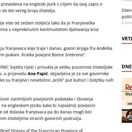
e prevedena na engleski jezik s ciljem da ovaj zapis o
Zdenk
e do što većeg broja čitatelja.
polit
ije više od sedam stoljeća tako da je Franjevačka
9. kol
orima s neprekinutim kontinuitetom djelovanja kroz
VRT
franjevaca koje traje i danas, govori knjiga fra Anđelka
im pukom. Kratka povijest Bosne Srebrene”.
DNE
MC Svjetlo riječi i privukla je veliku pozornost čitateljske
u, u prijevodu
Ane Papić
, objavljena je za sve govornike
 su franjevci nesebično „krčili” put kulturi i boljitku svih
izvor zanimljivih povijesnih podataka i zbivanja
 na engleskom jeziku kako bi najvažniji povijesni
ine od dolaska franjevaca pa do danas mogli biti
anim čitateljima stranih govornih područja.
rief History of the Franciscan Province of