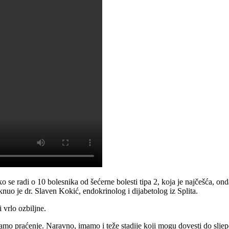
se radi o 10 bolesnika od šećerne bolesti tipa 2, koja je najčešća, ond
knuo je dr. Slaven Kokić, endokrinolog i dijabetolog iz Splita.
i vrlo ozbiljne.
 samo praćenje. Naravno, imamo i teže stadije koji mogu dovesti do slje