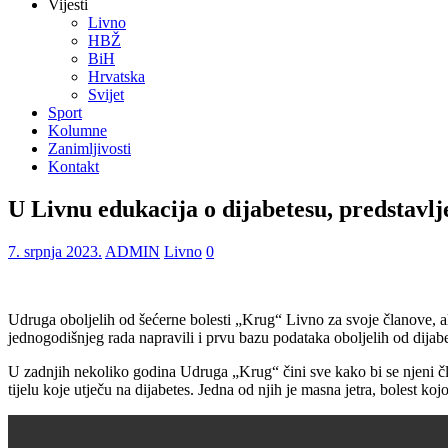
Vijesti
Livno
HBŽ
BiH
Hrvatska
Svijet
Sport
Kolumne
Zanimljivosti
Kontakt
U Livnu edukacija o dijabetesu, predstavlj
7. srpnja 2023.
ADMIN
Livno
0
Udruga oboljelih od šećerne bolesti „Krug“ Livno za svoje članove, al
jednogodišnjeg rada napravili i prvu bazu podataka oboljelih od dijabe
U zadnjih nekoliko godina Udruga „Krug“ čini sve kako bi se njeni člano
tijelu koje utječu na dijabetes. Jedna od njih je masna jetra, bolest koj