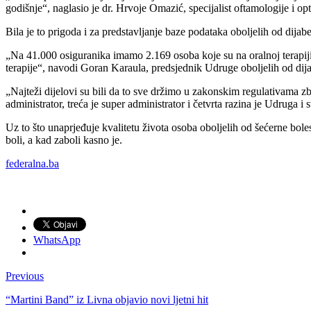
godišnje“, naglasio je dr. Hrvoje Omazić, specijalist oftamologije i o
Bila je to prigoda i za predstavljanje baze podataka oboljelih od dija
„Na 41.000 osiguranika imamo 2.169 osoba koje su na oralnoj terapiji – 
terapije“, navodi Goran Karaula, predsjednik Udruge oboljelih od di
„Najteži dijelovi su bili da to sve držimo u zakonskim regulativama zb
administrator, treća je super administrator i četvrta razina je Udruga
Uz to što unaprjeđuje kvalitetu života osoba oboljelih od šećerne bole
boli, a kad zaboli kasno je.
federalna.ba
WhatsApp
Previous
“Martini Band” iz Livna objavio novi ljetni hit