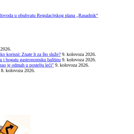
vodovoda u obuhvatu Regulacijskog plana „Rasadnik“
 2026.
o korisni: Znate li za što služe?
9. kolovoza 2026.
iju i bogatu gastronomsku baštinu
9. kolovoza 2026.
gao je odmah u postelju leći”
9. kolovoza 2026.
8. kolovoza 2026.