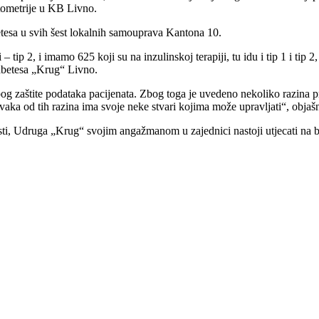
ptometrije u KB Livno.
betesa u svih šest lokalnih samouprava Kantona 10.
tip 2, i imamo 625 koji su na inzulinskoj terapiji, tu idu i tip 1 i tip 2
jabetesa „Krug“ Livno.
og zaštite podataka pacijenata. Zbog toga je uvedeno nekoliko razina pri
 i svaka od tih razina ima svoje neke stvari kojima može upravljati“, ob
sti, Udruga „Krug“ svojim angažmanom u zajednici nastoji utjecati na bol