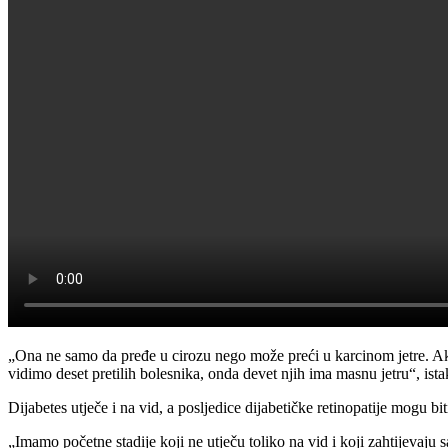
„Ona ne samo da pređe u cirozu nego može preći u karcinom jetre. Ako 
vidimo deset pretilih bolesnika, onda devet njih ima masnu jetru“, ista
Dijabetes utječe i na vid, a posljedice dijabetičke retinopatije mogu bit
„Imamo početne stadije koji ne utječu toliko na vid i koji zahtijevaju