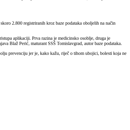
, skoro 2.800 registriranih kroz baze podataka oboljelih na način
stupa aplikaciji. Prva razina je medicinsko osoblje, druga je
jašnjava Blaž Perić, maturant SSŠ Tomislavgrad, autor baze podataka.
ju prevenciju jer je, kako kažu, riječ o tihom ubojici, bolesti koja ne