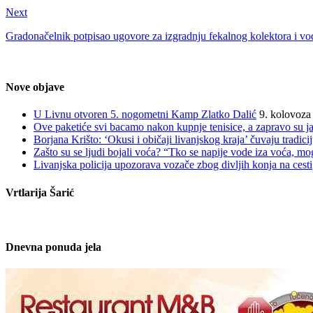
Next
Gradonačelnik potpisao ugovore za izgradnju fekalnog kolektora i 
Nove objave
U Livnu otvoren 5. nogometni Kamp Zlatko Dalić
9. kolovoza
Ove paketiće svi bacamo nakon kupnje tenisice, a zapravo su jak
Borjana Krišto: ‘Okusi i običaji livanjskog kraja’ čuvaju tradic
Zašto su se ljudi bojali voća? “Tko se napije vode iza voća, mo
Livanjska policija upozorava vozače zbog divljih konja na cesti
Vrtlarija Šarić
Dnevna ponuda jela