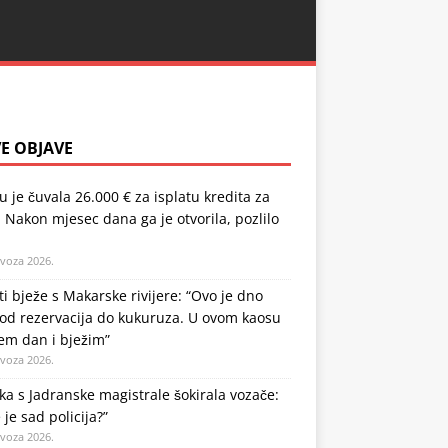
E OBJAVE
u je čuvala 26.000 € za isplatu kredita za
 Nakon mjesec dana ga je otvorila, pozlilo
ovoza 2026.
ti bježe s Makarske rivijere: “Ovo je dno
od rezervacija do kukuruza. U ovom kaosu
em dan i bježim”
ovoza 2026.
a s Jadranske magistrale šokirala vozače:
 je sad policija?”
ovoza 2026.