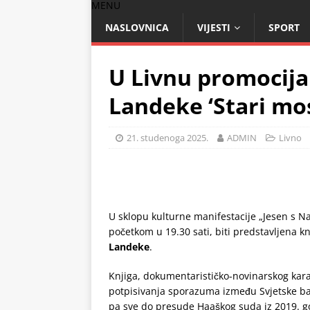
MENU
NASLOVNICA
VIJESTI
SPORT
U Livnu promocija
Landeke ‘Stari mo
21. studenoga 2025.
ADMIN
Livno
U sklopu kulturne manifestacije „Jesen s N
početkom u 19.30 sati, biti predstavljena kn
Landeke
.
Knjiga, dokumentarističko-novinarskog kar
potpisivanja sporazuma između Svjetske ba
pa sve do presude Haaškog suda iz 2019. g