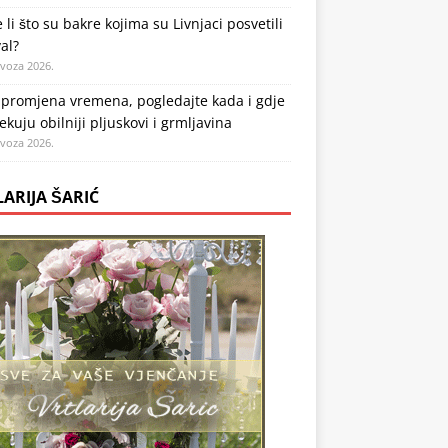
 li što su bakre kojima su Livnjaci posvetili
val?
ovoza 2026.
 promjena vremena, pogledajte kada i gdje
ekuju obilniji pljuskovi i grmljavina
ovoza 2026.
LARIJA ŠARIĆ