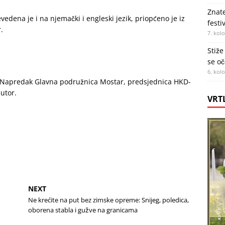
Znate
vedena je i na njemački i engleski jezik, priopćeno je iz
festi
.
7. kol
Stiže
se oč
6. kol
KD-a Napredak Glavna podružnica Mostar, predsjednica HKD-
utor.
VRT
NEXT
Ne krećite na put bez zimske opreme: Snijeg, poledica,
oborena stabla i gužve na granicama