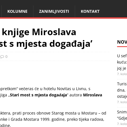
KOLUMNE
ZANIMLJIVOSTI
KONTAKT
 knjige Miroslava
st s mjesta događaja’
NOV
U sef
0
kuću:
joj je
7. kol
Turis
apretkom“ večeras će u hotelu Novitas u Livnu, s
dna, 
jiga „
Stari most s mjesta događaja
“ autora
Miroslava
ostaj
7. kol
Snimk
aktera, prati proces obnove Starog mosta u Mostaru – od
“Gdje
nke i Grada Mostara 1999. godine, preko tijeka radova,
7. kol
odine.