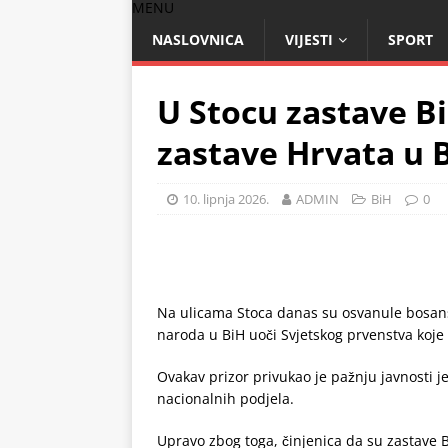
MENU
NASLOVNICA
VIJESTI
SPORT
U Stocu zastave BiH
zastave Hrvata u 
10. lipnja 2026.
ADMIN
BiH
0
Na ulicama Stoca danas su osvanule bosansk
naroda u BiH uoči Svjetskog prvenstva koje 
Ovakav prizor privukao je pažnju javnosti je
nacionalnih podjela.
Upravo zbog toga, činjenica da su zastave 