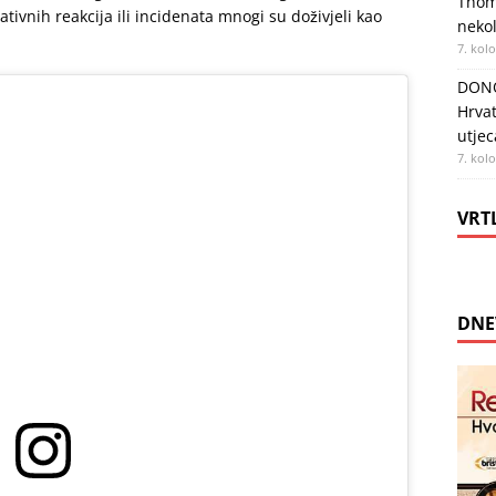
Thom
tivnih reakcija ili incidenata mnogi su doživjeli kao
nekol
7. kol
DONO
Hrvat
utjec
7. kol
VRT
DNE