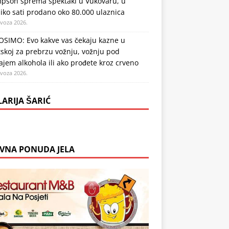
pson sprema spektakl u Vukovaru, u
iko sati prodano oko 80.000 ulaznica
ovoza 2026.
SIMO: Evo kakve vas čekaju kazne u
skoj za prebrzu vožnju, vožnju pod
ajem alkohola ili ako prođete kroz crveno
ovoza 2026.
LARIJA ŠARIĆ
VNA PONUDA JELA