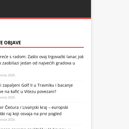
E OBJAVE
kreće s radom: Zašto ovaj trgovački lanac još
k zaobilazi jedan od najvećih gradova u
ovoza 2026.
li zapaljeni Golf II u Travniku i bacanje
 na kafić u Vitezu povezani?
ovoza 2026.
ir Čečura / Livanjski kraj – europski
ški raj koji osvaja na prvi pogled
ovoza 2026.