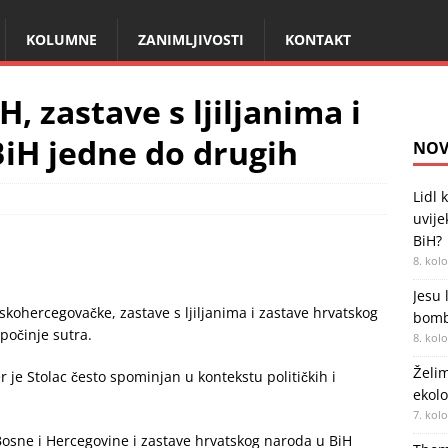
KOLUMNE
ZANIMLJIVOSTI
KONTAKT
, zastave s ljiljanima i
BiH jedne do drugih
NOV
Lidl 
uvije
BiH?
8. kol
Jesu 
ohercegovačke, zastave s ljiljanima i zastave hrvatskog
bombe
počinje sutra.
8. kol
Želim
r je Stolac često spominjan u kontekstu političkih i
ekolo
7. kol
Bosne i Hercegovine i zastave hrvatskog naroda u BiH