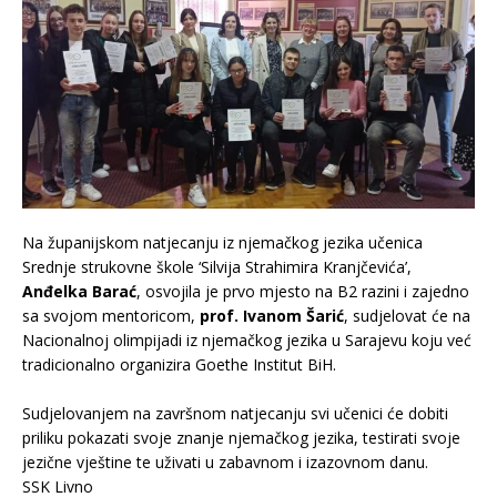
Na županijskom natjecanju iz njemačkog jezika učenica
Srednje strukovne škole ‘Silvija Strahimira Kranjčevića’,
Anđelka Barać
, osvojila je prvo mjesto na B2 razini i zajedno
sa svojom mentoricom,
prof. Ivanom Šarić
, sudjelovat će na
Nacionalnoj olimpijadi iz njemačkog jezika u Sarajevu koju već
tradicionalno organizira Goethe Institut BiH.
–
Sudjelovanjem na završnom natjecanju svi učenici će dobiti
priliku pokazati svoje znanje njemačkog jezika, testirati svoje
jezične vještine te uživati u zabavnom i izazovnom danu.
SSK Livno