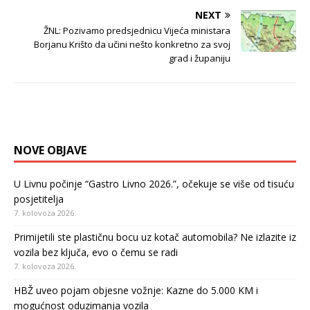
NEXT
ŽNL: Pozivamo predsjednicu Vijeća ministara
Borjanu Krišto da učini nešto konkretno za svoj
grad i županiju
NOVE OBJAVE
U Livnu počinje “Gastro Livno 2026.”, očekuje se više od tisuću
posjetitelja
7. kolovoza 2026.
Primijetili ste plastičnu bocu uz kotač automobila? Ne izlazite iz
vozila bez ključa, evo o čemu se radi
7. kolovoza 2026.
HBŽ uveo pojam objesne vožnje: Kazne do 5.000 KM i
mogućnost oduzimanja vozila