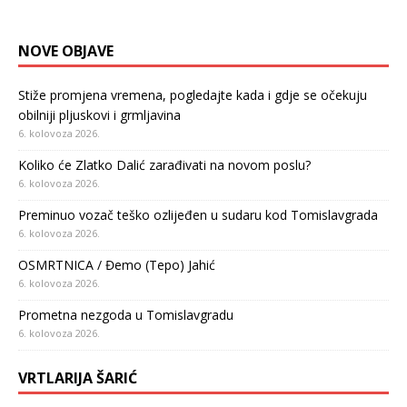
NOVE OBJAVE
Stiže promjena vremena, pogledajte kada i gdje se očekuju
obilniji pljuskovi i grmljavina
6. kolovoza 2026.
Koliko će Zlatko Dalić zarađivati na novom poslu?
6. kolovoza 2026.
Preminuo vozač teško ozlijeđen u sudaru kod Tomislavgrada
6. kolovoza 2026.
OSMRTNICA / Đemo (Tepo) Jahić
6. kolovoza 2026.
Prometna nezgoda u Tomislavgradu
6. kolovoza 2026.
VRTLARIJA ŠARIĆ