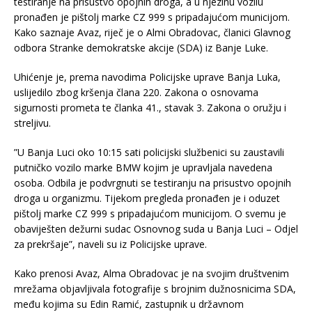
testiranje na prisustvo opojnih droga, a u njezinu vozilu
pronađen je pištolj marke CZ 999 s pripadajućom municijom.
Kako saznaje Avaz, riječ je o Almi Obradovac, članici Glavnog
odbora Stranke demokratske akcije (SDA) iz Banje Luke.
Uhićenje je, prema navodima Policijske uprave Banja Luka,
uslijedilo zbog kršenja člana 220. Zakona o osnovama
sigurnosti prometa te članka 41., stavak 3. Zakona o oružju i
streljivu.
”U Banja Luci oko 10:15 sati policijski službenici su zaustavili
putničko vozilo marke BMW kojim je upravljala navedena
osoba. Odbila je podvrgnuti se testiranju na prisustvo opojnih
droga u organizmu. Tijekom pregleda pronađen je i oduzet
pištolj marke CZ 999 s pripadajućom municijom. O svemu je
obaviješten dežurni sudac Osnovnog suda u Banja Luci – Odjel
za prekršaje”, naveli su iz Policijske uprave.
Kako prenosi Avaz, Alma Obradovac je na svojim društvenim
mrežama objavljivala fotografije s brojnim dužnosnicima SDA,
među kojima su Edin Ramić, zastupnik u državnom