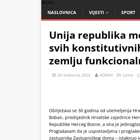
MENU
NASLOVNICA
VIJESTI
SPORT
Unija republika mo
svih konstitutivni
zemlju funkciona
29. kolovoza 2023.
ADMIN
Livno
Obilježava se 30 godina od utemeljenja Hr
Boban, predsjednik Hrvatske zajednice Her
Republike Herceg Bosne, a ona je jednogl
Proglašavam da je uspostavljena i proglaš
zastupnika Zastupničkog doma – istaknuo j