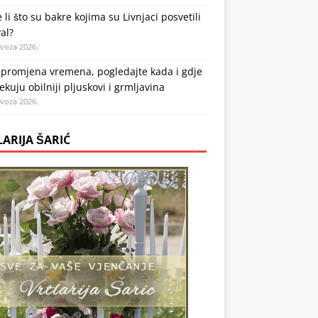
 li što su bakre kojima su Livnjaci posvetili
val?
ovoza 2026.
 promjena vremena, pogledajte kada i gdje
ekuju obilniji pljuskovi i grmljavina
ovoza 2026.
LARIJA ŠARIĆ