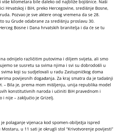
 više kilometara bile daleko od najbliže bojišnice. Naši
lici Hrvatskoj i BiH, preko Hercegovine, središnje Bosne,
ruda. Pozvao je sve aktere onog vremena da se 28.
to su Grude odabrane za središnju proslavu 30.
erceg Bosne i Dana hrvatskih branitelja i da će se tu
a odnijelo različitim putovima i diljem svijeta, ali smo
dujemo se susretu sa svima njima i svi su dobrodošli u
u svima koji su sudjelovali u radu Zastupničkog doma
terima povijesnih događanja. Za kraj smatra da je tadašnji
. – Bila je, prema mom mišljenju, unija republika model
 svih konstitutivnih naroda i učiniti BiH pravednom i
i nije – zaključio je Grizelj.
5 je polaganje vijenaca kod spomen-obilježja ispred
staru, u 11 sati je okrugli stol “Krivotvorenje povijesti”