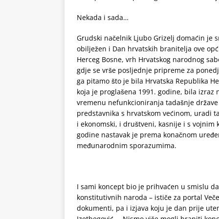
Nekada i sada…
Grudski načelnik Ljubo Grizelj domaćin je s
obilježen i Dan hrvatskih branitelja ove opć
Herceg Bosne, vrh Hrvatskog narodnog sabo
gdje se vrše posljednje pripreme za ponedj
ga pitamo što je bila Hrvatska Republika H
koja je proglašena 1991. godine, bila izraz
vremenu nefunkcioniranja tadašnje države i
predstavnika s hrvatskom većinom, uradi taj
i ekonomski, i društveni, kasnije i s vojni
godine nastavak je prema konačnom uređenj
međunarodnim sporazumima.
I sami koncept bio je prihvaćen u smislu da 
konstitutivnih naroda – ističe za portal Veče
dokumenti, pa i izjava koju je dan prije ute
Izetbegović. – Nismo više mogli braniti kon