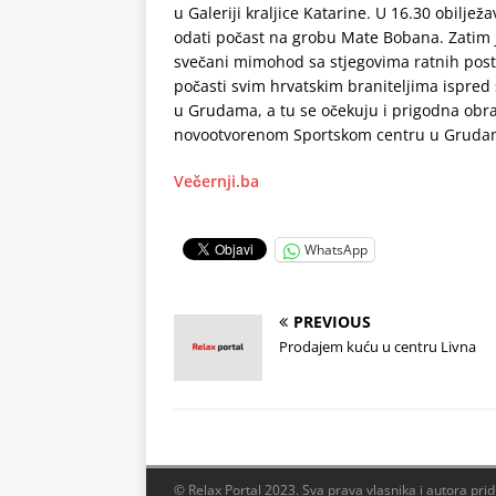
u Galeriji kraljice Katarine. U 16.30 obiljež
odati počast na grobu Mate Bobana. Zatim j
svečani mimohod sa stjegovima ratnih postr
počasti svim hrvatskim braniteljima ispred
u Grudama, a tu se očekuju i prigodna obra
novootvorenom Sportskom centru u Gruda
Večernji.ba
WhatsApp
PREVIOUS
Prodajem kuću u centru Livna
© Relax Portal 2023. Sva prava vlasnika i autora pri