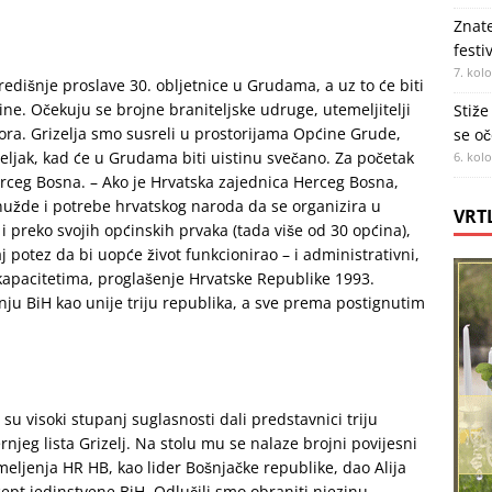
Znate
festi
7. kol
redišnje proslave 30. obljetnice u Grudama, a uz to će biti
ine. Očekuju se brojne braniteljske udruge, utemeljitelji
Stiže
ra. Grizelja smo susreli u prostorijama Općine Grude,
se oč
eljak, kad će u Grudama biti uistinu svečano. Za početak
6. kol
erceg Bosna. – Ako je Hrvatska zajednica Herceg Bosna,
 nužde i potrebe hrvatskog naroda da se organizira u
VRT
 preko svojih općinskih prvaka (tada više od 30 općina),
 potez da bi uopće život funkcionirao – i administrativni,
m kapacitetima, proglašenje Hrvatske Republike 1993.
u BiH kao unije triju republika, a sve prema postignutim
su visoki stupanj suglasnosti dali predstavnici triju
rnjeg lista Grizelj. Na stolu mu se nalaze brojni povijesni
meljenja HR HB, kao lider Bošnjačke republike, dao Alija
cept jedinstvene BiH. Odlučili smo obraniti njezinu