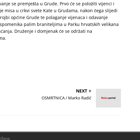
avanje se premješta u Grude. Prvo će se položiti vijenci i
e misa u crkvi svete Kate u Grudama, nakon čega slijedi
ojbi općine Grude te polaganje vijenaca i odavanje
 spomenika palim braniteljima u Parku hrvatskih velikana
ćanja. Druženje i domjenak će se održati na
ma.
NEXT
OSMRTNICA / Marko Radić
držana.