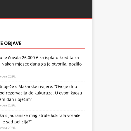
E OBJAVE
u je čuvala 26.000 € za isplatu kredita za
 Nakon mjesec dana ga je otvorila, pozlilo
ovoza 2026.
ti bježe s Makarske rivijere: “Ovo je dno
od rezervacija do kukuruza. U ovom kaosu
em dan i bježim”
ovoza 2026.
a s Jadranske magistrale šokirala vozače:
 je sad policija?”
ovoza 2026.