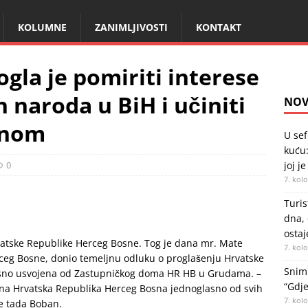
KOLUMNE
ZANIMLJIVOSTI
KONTAKT
gla je pomiriti interese
h naroda u BiH i učiniti
NOV
lnom
U sef
kuću:
0
joj je
7. kol
Turis
dna, 
ostaj
vatske Republike Herceg Bosne. Tog je dana mr. Mate
7. kol
ceg Bosne, donio temeljnu odluku o proglašenju Hrvatske
Snimk
asno usvojena od Zastupničkog doma HR HB u Grudama. –
“Gdje
ena Hrvatska Republika Herceg Bosna jednoglasno od svih
7. kol
e tada Boban.