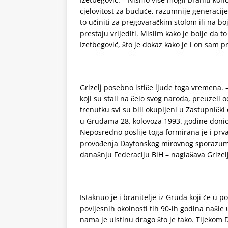
cjelovitost za buduće, razumnije generaci
to učiniti za pregovaračkim stolom ili na b
prestaju vrijediti. Mislim kako je bolje da 
Izetbegović, što je dokaz kako je i on sam
Grizelj posebno ističe ljude toga vremena. –
koji su stali na čelo svog naroda, preuzeli
trenutku svi su bili okupljeni u Zastupnič
u Grudama 28. kolovoza 1993. godine donio
Neposredno poslije toga formirana je i prv
provođenja Daytonskog mirovnog sporazuma, 
današnju Federaciju BiH – naglašava Grizelj
Istaknuo je i branitelje iz Gruda koji će u p
povijesnih okolnosti tih 90-ih godina našle
nama je uistinu drago što je tako. Tijekom 