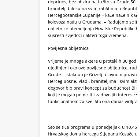
doprinos, bez obzira na to što su Grude 50 i
branitelji bili su na svim ratištima u Repub
Hercegbosanske županije – kaže načelnik G
kolovoza nađu u Grudama. – Radujemo se š
obljetnice utemeljenja Hrvatske Republike H
susresti svjedoci i akteri toga vremena.
Povijesna obljetnica
Vrijeme je mnoge aktere u proteklih 30 godin
ujedinjeni oko ove povijesne obljetnice, ra
Grude – istaknuo je Grizelj u javnom poziv
Herceg Bosne, Vladi, braniteljima i svim ak
dogovor bio pravi koncept za budućnost BiH
koji je mogao pomiriti i zadovoljiti interese
funkcionalnom za sve, što ona danas vidljivo 
Što se tiče programa u ponedjeljak, u 10.4
Hrvatskog doma hercega Stjepana Kosače u Mo