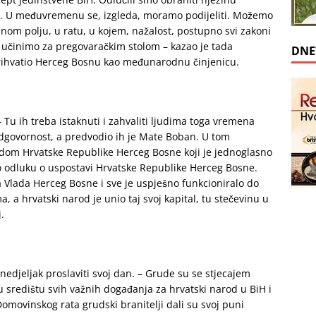
je. U međuvremenu se, izgleda, moramo podijeliti. Možemo
ojnom polju, u ratu, u kojem, nažalost, postupno svi zakoni
to učinimo za pregovaračkim stolom – kazao je tada
DNE
 prihvatio Herceg Bosnu kao međunarodnu činjenicu.
 Tu ih treba istaknuti i zahvaliti ljudima toga vremena
 odgovornost, a predvodio ih je Mate Boban. U tom
ki dom Hrvatske Republike Herceg Bosne koji je jednoglasno
 odluku o uspostavi Hrvatske Republike Herceg Bosne.
a Vlada Herceg Bosne i sve je uspješno funkcioniralo do
a hrvatski narod je unio taj svoj kapital, tu stečevinu u
.
onedjeljak proslaviti svoj dan. – Grude su se stjecajem
 u središtu svih važnih događanja za hrvatski narod u BiH i
Domovinskog rata grudski branitelji dali su svoj puni