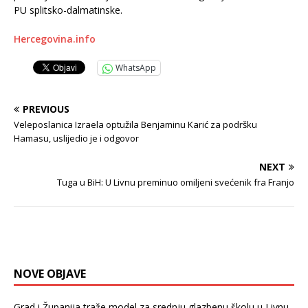
PU splitsko-dalmatinske.
Hercegovina.info
WhatsApp
PREVIOUS
Veleposlanica Izraela optužila Benjaminu Karić za podršku
Hamasu, uslijedio je i odgovor
NEXT
Tuga u BiH: U Livnu preminuo omiljeni svećenik fra Franjo
NOVE OBJAVE
Grad i Županija traže model za srednju glazbenu školu u Livnu