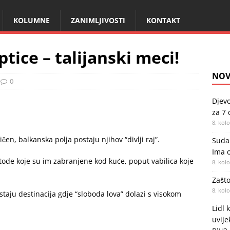
KOLUMNE
ZANIMLJIVOSTI
KONTAKT
tice – talijanski meci!
NOV
0
Djevo
za 7
8. kol
ičen, balkanska polja postaju njihov “divlji raj”.
Sudar
Ima o
tode koje su im zabranjene kod kuće, poput vabilica koje
8. kol
Zašt
8. kol
staju destinacija gdje “sloboda lova” dolazi s visokom
Lidl 
uvije