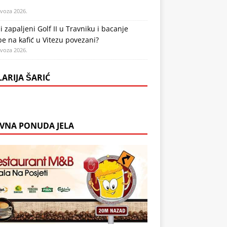
ovoza 2026.
li zapaljeni Golf II u Travniku i bacanje
 na kafić u Vitezu povezani?
ovoza 2026.
LARIJA ŠARIĆ
VNA PONUDA JELA