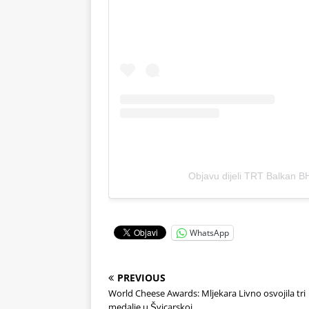
Objavu dijeli TRT Balkan 
WhatsApp
PREVIOUS
World Cheese Awards: Mljekara Livno osvojila tri
medalje u Švicarskoj