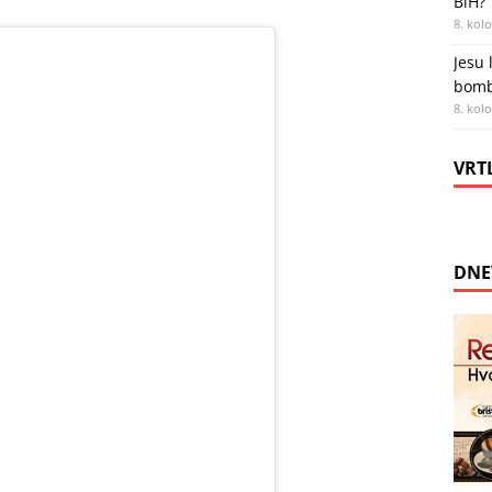
BiH?
8. kol
Jesu 
bombe
8. kol
VRT
DNE