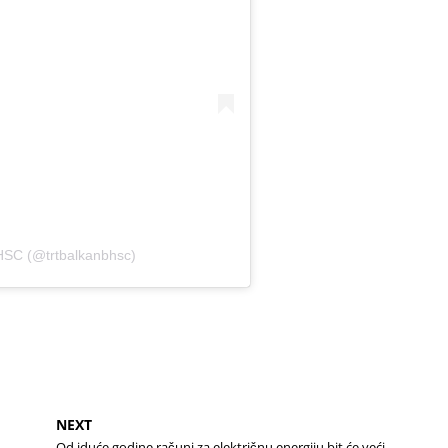
BHSC (@trtbalkanbhsc)
NEXT
Od iduće godine računi za električnu energiju bit će veći