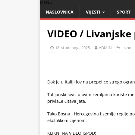
MENU
NASLOVNICA
VIJESTI
SPORT
VIDEO / Livanjske p
18. studenoga 2025.
ADMIN
Livno
Dok je u Italiji lov na prepelice strogo ogran
Talijanski lovci u ovim zemljama koriste me
privlače čitava jata.
Tako Bosna i Hercegovina i zemlje regije po
ekološkom cijenom.
KLIKNI NA VIDEO ISPOD: