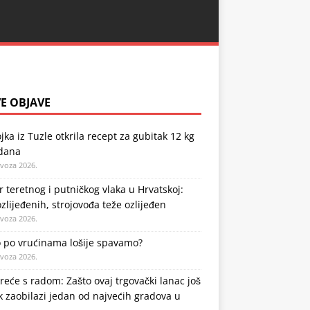
E OBJAVE
jka iz Tuzle otkrila recept za gubitak 12 kg
 dana
ovoza 2026.
 teretnog i putničkog vlaka u Hrvatskoj:
zlijeđenih, strojovođa teže ozlijeđen
ovoza 2026.
o po vrućinama lošije spavamo?
ovoza 2026.
kreće s radom: Zašto ovaj trgovački lanac još
k zaobilazi jedan od najvećih gradova u