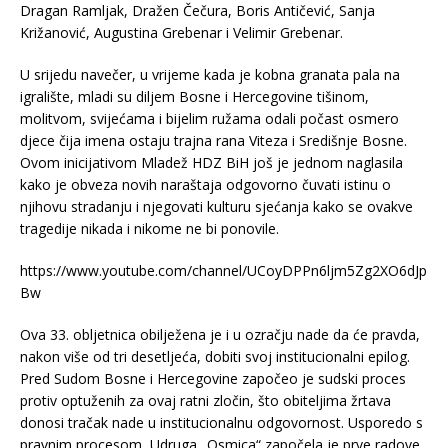
Dragan Ramljak, Dražen Čečura, Boris Antičević, Sanja
Križanović, Augustina Grebenar i Velimir Grebenar.
U srijedu navečer, u vrijeme kada je kobna granata pala na
igralište, mladi su diljem Bosne i Hercegovine tišinom,
molitvom, svijećama i bijelim ružama odali počast osmero
djece čija imena ostaju trajna rana Viteza i Središnje Bosne.
Ovom inicijativom Mladež HDZ BiH još je jednom naglasila
kako je obveza novih naraštaja odgovorno čuvati istinu o
njihovu stradanju i njegovati kulturu sjećanja kako se ovakve
tragedije nikada i nikome ne bi ponovile.
https://www.youtube.com/channel/UCoyDPPn6ljm5Zg2XO6dJp
Bw
Ova 33. obljetnica obilježena je i u ozračju nade da će pravda,
nakon više od tri desetljeća, dobiti svoj institucionalni epilog.
Pred Sudom Bosne i Hercegovine započeo je sudski proces
protiv optuženih za ovaj ratni zločin, što obiteljima žrtava
donosi tračak nade u institucionalnu odgovornost. Usporedo s
pravnim procesom, Udruga „Osmica“ započela je prve radove