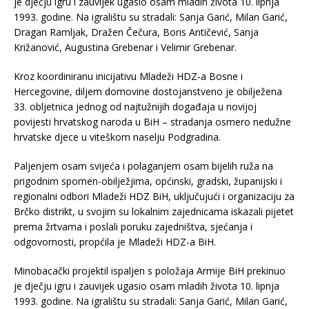
je dječju igru i zauvijek ugasio osam mladih života 10. lipnja
1993. godine. Na igralištu su stradali: Sanja Garić, Milan Garić,
Dragan Ramljak, Dražen Čečura, Boris Antičević, Sanja
Križanović, Augustina Grebenar i Velimir Grebenar.
Kroz koordiniranu inicijativu Mladeži HDZ-a Bosne i
Hercegovine, diljem domovine dostojanstveno je obilježena
33. obljetnica jednog od najtužnijih događaja u novijoj
povijesti hrvatskog naroda u BiH – stradanja osmero nedužne
hrvatske djece u viteškom naselju Podgradina.
Paljenjem osam svijeća i polaganjem osam bijelih ruža na
prigodnim spomen-obilježjima, općinski, gradski, županijski i
regionalni odbori Mladeži HDZ BiH, uključujući i organizaciju za
Brčko distrikt, u svojim su lokalnim zajednicama iskazali pijetet
prema žrtvama i poslali poruku zajedništva, sjećanja i
odgovornosti, propćila je Mladeži HDZ-a BiH.
Minobacački projektil ispaljen s položaja Armije BiH prekinuo
je dječju igru i zauvijek ugasio osam mladih života 10. lipnja
1993. godine. Na igralištu su stradali: Sanja Garić, Milan Garić,