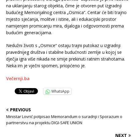
na uklanjanju starog objekta, čime je otvoren put izgradnji
budućeg Memorijalnog centra „Osmica“. Centar će biti trajno
mjesto sjećanja, molitve i istine, ali i edukacijski prostor
namijenjen promicanju mira, dijaloga i odgovornosti prema
budućim generacijama.
Nedužni životi s „Osmice“ ostaju trajni putokaz u izgradnji
pravednijeg društva i stabilne budućnosti zemlje u kojoj se
dječja igra više nikada ne smije prekinuti ratnim strahotama.
Neka im je vječni spomen, priopćeno je.
Večernji.ba
WhatsApp
PREVIOUS
Ministar Lovrić potpisao Memorandum o suradnji i Sporazum o
partnerstvu na projektu DIGI-SAFE UNION
NEXT