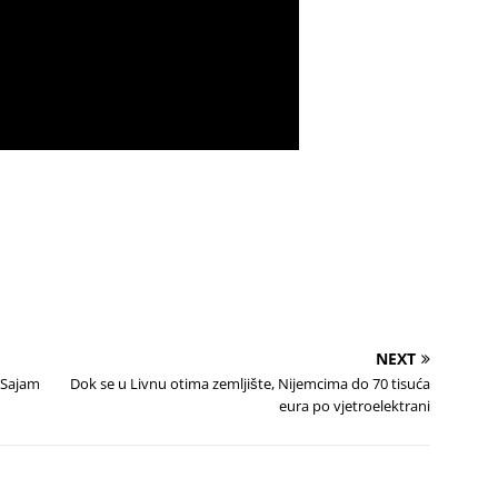
NEXT
 ‘Sajam
Dok se u Livnu otima zemljište, Nijemcima do 70 tisuća
eura po vjetroelektrani