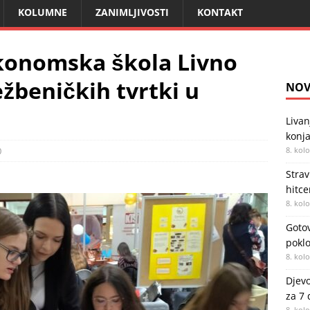
KOLUMNE
ZANIMLJIVOSTI
KONTAKT
ekonomska škola Livno
žbeničkih tvrtki u
NOV
Livan
konja
0
8. kol
Strav
hitc
8. kol
Gotov
poklo
8. kol
Djevo
za 7
8. kol