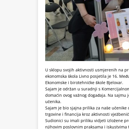
U sklopu svojih aktivnosti usmjerenih na pro
ekonomska škola Livno posjetila je 16. Među
Ekonomske i birotehničke škole Bjelovar.
Sajam je održan u suradnji s Komercijalnom
domaćin ovog važnog događaja. Na sajmu je 
učenika.
Sajam je bio sjajna prilika za naše učenike
trgovine i financija kroz aktivnosti vježbenič
Sudionici su imali priliku vidjeti izložene p
njihovim poslovnim praksama i iskustvima 