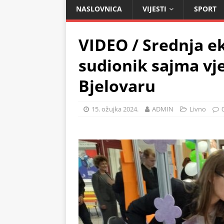
NASLOVNICA
VIJESTI
SPORT
VIDEO / Srednja 
sudionik sajma vje
Bjelovaru
15. ožujka 2024.
ADMIN
Livno