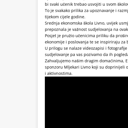
bi svaki učenik trebao usvojiti u svom školo
To je svakako prilika za upoznavanje i raz
tijekom cijele godine.
Srednja ekonomska škola Livno, uvijek usmje
prepoznala je važnost sudjelovanja na ova
Posjet je pružio učenicima priliku da proši
ekonomije i poslovanja te se inspiriraju za 
U prilogu se nalaze videozapisi i fotografij
sudjelovanje pa vas pozivamo da ih pogled
Zahvaljujemo našim dragim domaćinima, Eko
sponzoru Mljekari Livno koji su doprinijel
i aktivnostima.