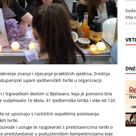
Sudar
Ima o
8. kol
VRT
DNE
širenje znanja i stjecanje praktičnih vještina, Srednja
županijski sajam vježbeničkih tvrtki u organizaciji
 i trgovačkom školom iz Bjelovara, koja je ponosno bila
sudjelovalo 16 škola, 41 vježbenička tvrtka i više od 120
 da se upoznaju s različitim aspektima poslovanja,
kih tvrtki.
roizvode i usluge te razgovarati s predstavnicima tvrtki o
te predstavljanje u poduzetničkim kompetencijama koje