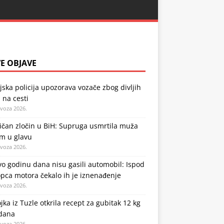
E OBJAVE
jska policija upozorava vozače zbog divljih
 na cesti
ovoza 2026.
ičan zločin u BiH: Supruga usmrtila muža
em u glavu
ovoza 2026.
o godinu dana nisu gasili automobil: Ispod
pca motora čekalo ih je iznenađenje
ovoza 2026.
jka iz Tuzle otkrila recept za gubitak 12 kg
 dana
ovoza 2026.