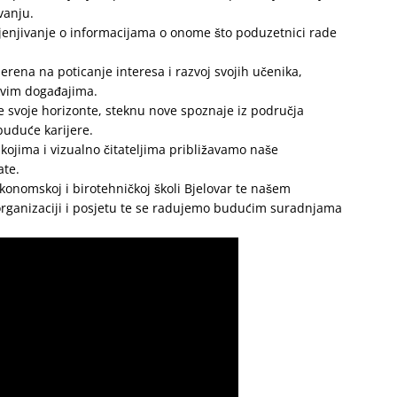
vanju.
mjenjivanje o informacijama o onome što poduzetnici rade
rena na poticanje interesa i razvoj svojih učenika,
kvim događajima.
re svoje horizonte, steknu nove spoznaje iz područja
buduće karijere.
e kojima i vizualno čitateljima približavamo naše
ate.
nomskoj i birotehničkoj školi Bjelovar te našem
i organizaciji i posjetu te se radujemo budućim suradnjama