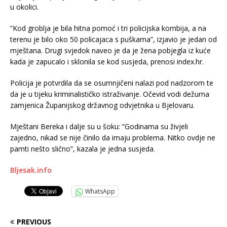
u okolici.
”Kod groblja je bila hitna pomoć i tri policijska kombija, a na
terenu je bilo oko 50 policajaca s puškama”, izjavio je jedan od
mještana. Drugi svjedok naveo je da je žena pobjegla iz kuće
kada je zapucalo i sklonila se kod susjeda, prenosi index.hr.
Policija je potvrdila da se osumnjičeni nalazi pod nadzorom te
da je u tijeku kriminalističko istraživanje. Očevid vodi dežurna
zamjenica Županijskog državnog odvjetnika u Bjelovaru.
Mještani Bereka i dalje su u šoku: ”Godinama su živjeli
zajedno, nikad se nije činilo da imaju problema. Nitko ovdje ne
pamti nešto slično”, kazala je jedna susjeda.
Bljesak.info
WhatsApp
PREVIOUS