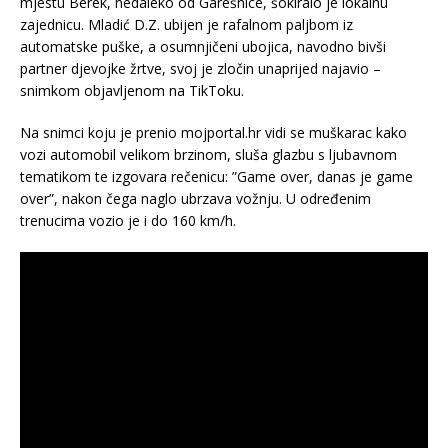
mjestu Berek, nedaleko od Garešnice, šokiralo je lokalnu
zajednicu. Mladić D.Z. ubijen je rafalnom paljbom iz
automatske puške, a osumnjičeni ubojica, navodno bivši
partner djevojke žrtve, svoj je zločin unaprijed najavio –
snimkom objavljenom na TikToku.
Na snimci koju je prenio mojportal.hr vidi se muškarac kako
vozi automobil velikom brzinom, sluša glazbu s ljubavnom
tematikom te izgovara rečenicu: ”Game over, danas je game
over”, nakon čega naglo ubrzava vožnju. U određenim
trenucima vozio je i do 160 km/h.