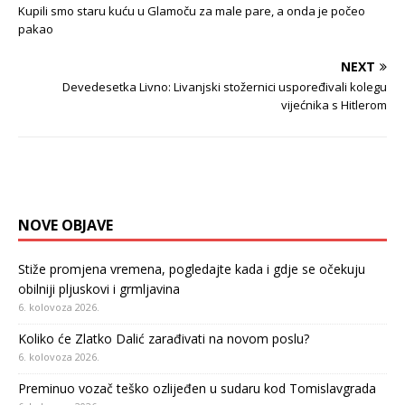
Kupili smo staru kuću u Glamoču za male pare, a onda je počeo
pakao
NEXT
Devedesetka Livno: Livanjski stožernici uspoređivali kolegu
vijećnika s Hitlerom
NOVE OBJAVE
Stiže promjena vremena, pogledajte kada i gdje se očekuju
obilniji pljuskovi i grmljavina
6. kolovoza 2026.
Koliko će Zlatko Dalić zarađivati na novom poslu?
6. kolovoza 2026.
Preminuo vozač teško ozlijeđen u sudaru kod Tomislavgrada