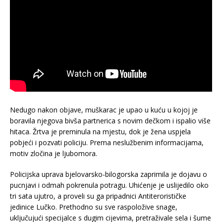
Nedugo nakon objave, muškarac je upao u kuću u kojoj je
boravila njegova bivša partnerica s novim dečkom i ispalio više
hitaca. Žrtva je preminula na mjestu, dok je žena uspjela
pobjeći i pozvati policiju. Prema neslužbenim informacijama,
motiv zločina je ljubomora.
Policijska uprava bjelovarsko-bilogorska zaprimila je dojavu o
pucnjavi i odmah pokrenula potragu. Uhićenje je uslijedilo oko
tri sata ujutro, a proveli su ga pripadnici Antiterorističke
jedinice Lučko. Prethodno su sve raspoložive snage,
uključujući specijalce s dugim cijevima, pretraživale sela i šume