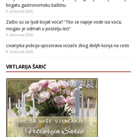
bogatu gastronomsku baštinu
9. kolovoza 2026.
Zašto su se ljudi bojali voća? “Tko se napije vode iza voća,
mogao je odmah u postelju leći”
9. kolovoza 2026.
Livanjska policija upozorava vozače zbog divljih konja na cesti
8. kolovoza 2026.
VRTLARIJA ŠARIĆ