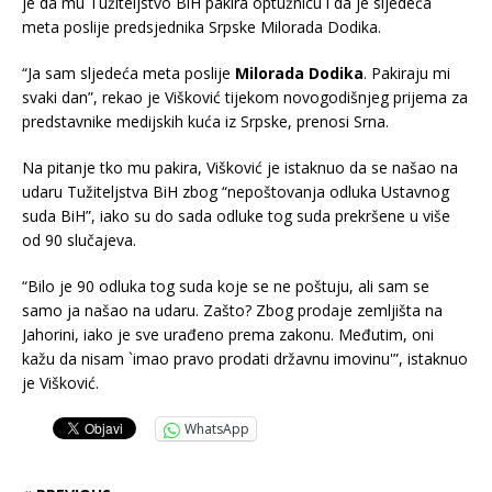
je da mu Tužiteljstvo BiH pakira optužnicu i da je sljedeća
meta poslije predsjednika Srpske Milorada Dodika.
“Ja sam sljedeća meta poslije
Milorada Dodika
. Pakiraju mi
svaki dan”, rekao je Višković tijekom novogodišnjeg prijema za
predstavnike medijskih kuća iz Srpske, prenosi Srna.
Na pitanje tko mu pakira, Višković je istaknuo da se našao na
udaru Tužiteljstva BiH zbog “nepoštovanja odluka Ustavnog
suda BiH”, iako su do sada odluke tog suda prekršene u više
od 90 slučajeva.
“Bilo je 90 odluka tog suda koje se ne poštuju, ali sam se
samo ja našao na udaru. Zašto? Zbog prodaje zemljišta na
Jahorini, iako je sve urađeno prema zakonu. Međutim, oni
kažu da nisam `imao pravo prodati državnu imovinu'”, istaknuo
je Višković.
WhatsApp