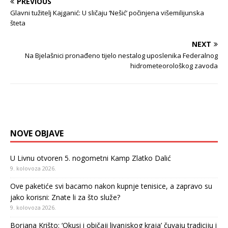
PREVIOUS
Glavni tužitelj Kajganić: U sličaju ‘Nešić’ počinjena višemilijunska
šteta
NEXT
Na Bjelašnici pronađeno tijelo nestalog uposlenika Federalnog
hidrometeorološkog zavoda
NOVE OBJAVE
U Livnu otvoren 5. nogometni Kamp Zlatko Dalić
9. kolovoza 2026.
Ove paketiće svi bacamo nakon kupnje tenisice, a zapravo su
jako korisni: Znate li za što služe?
9. kolovoza 2026.
Borjana Krišto: ‘Okusi i običaji livanjskog kraja’ čuvaju tradiciju i