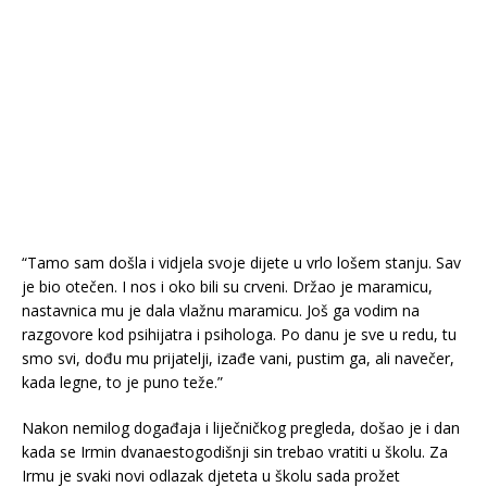
“Tamo sam došla i vidjela svoje dijete u vrlo lošem stanju. Sav
je bio otečen. I nos i oko bili su crveni. Držao je maramicu,
nastavnica mu je dala vlažnu maramicu. Još ga vodim na
razgovore kod psihijatra i psihologa. Po danu je sve u redu, tu
smo svi, dođu mu prijatelji, izađe vani, pustim ga, ali navečer,
kada legne, to je puno teže.”
Nakon nemilog događaja i liječničkog pregleda, došao je i dan
kada se Irmin dvanaestogodišnji sin trebao vratiti u školu. Za
Irmu je svaki novi odlazak djeteta u školu sada prožet