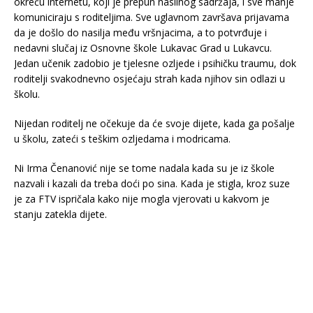
okreću internetu, koji je prepun nasilnog sadržaja, i sve manje
komuniciraju s roditeljima. Sve uglavnom završava prijavama
da je došlo do nasilja među vršnjacima, a to potvrđuje i
nedavni slučaj iz Osnovne škole Lukavac Grad u Lukavcu.
Jedan učenik zadobio je tjelesne ozljede i psihičku traumu, dok
roditelji svakodnevno osjećaju strah kada njihov sin odlazi u
školu.
Nijedan roditelj ne očekuje da će svoje dijete, kada ga pošalje
u školu, zateći s teškim ozljedama i modricama.
Ni Irma Čenanović nije se tome nadala kada su je iz škole
nazvali i kazali da treba doći po sina. Kada je stigla, kroz suze
je za FTV ispričala kako nije mogla vjerovati u kakvom je
stanju zatekla dijete.