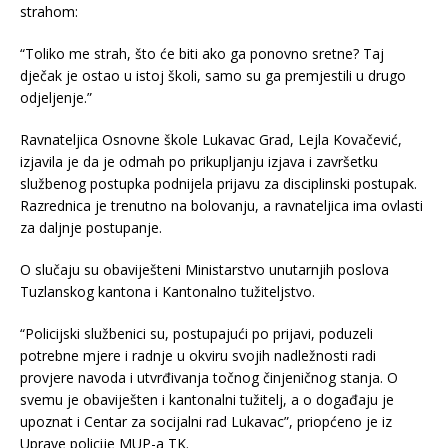
strahom:
“Toliko me strah, što će biti ako ga ponovno sretne? Taj
dječak je ostao u istoj školi, samo su ga premjestili u drugo
odjeljenje.”
Ravnateljica Osnovne škole Lukavac Grad, Lejla Kovačević,
izjavila je da je odmah po prikupljanju izjava i završetku
službenog postupka podnijela prijavu za disciplinski postupak.
Razrednica je trenutno na bolovanju, a ravnateljica ima ovlasti
za daljnje postupanje.
O slučaju su obaviješteni Ministarstvo unutarnjih poslova
Tuzlanskog kantona i Kantonalno tužiteljstvo.
“Policijski službenici su, postupajući po prijavi, poduzeli
potrebne mjere i radnje u okviru svojih nadležnosti radi
provjere navoda i utvrđivanja točnog činjeničnog stanja. O
svemu je obaviješten i kantonalni tužitelj, a o događaju je
upoznat i Centar za socijalni rad Lukavac”, priopćeno je iz
Uprave policije MUP-a TK.