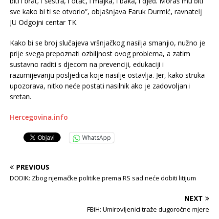
biti i brat, i sestra, i otac, i majka, i baka, i djed. Moraš mu biti
sve kako bi ti se otvorio”, objašnjava Faruk Durmić, ravnatelj
JU Odgojni centar TK.
Kako bi se broj slučajeva vršnjačkog nasilja smanjio, nužno je
prije svega prepoznati ozbiljnost ovog problema, a zatim
sustavno raditi s djecom na prevenciji, edukaciji i
razumijevanju posljedica koje nasilje ostavlja. Jer, kako struka
upozorava, nitko neće postati nasilnik ako je zadovoljan i
sretan.
Hercegovina.info
WhatsApp
PREVIOUS
DODIK: Zbog njemačke politike prema RS sad neće dobiti litijum
NEXT
FBiH: Umirovljenici traže dugoročne mjere