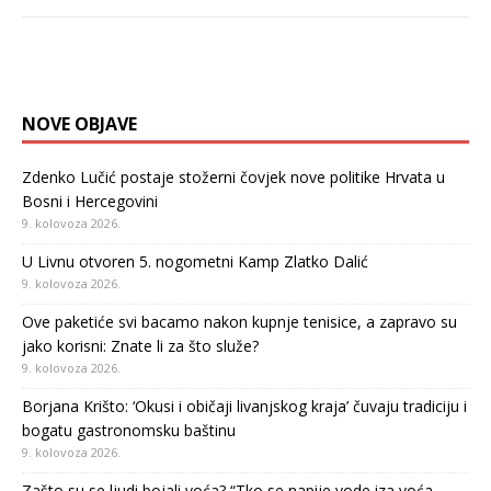
NOVE OBJAVE
Zdenko Lučić postaje stožerni čovjek nove politike Hrvata u
Bosni i Hercegovini
9. kolovoza 2026.
U Livnu otvoren 5. nogometni Kamp Zlatko Dalić
9. kolovoza 2026.
Ove paketiće svi bacamo nakon kupnje tenisice, a zapravo su
jako korisni: Znate li za što služe?
9. kolovoza 2026.
Borjana Krišto: ‘Okusi i običaji livanjskog kraja’ čuvaju tradiciju i
bogatu gastronomsku baštinu
9. kolovoza 2026.
Zašto su se ljudi bojali voća? “Tko se napije vode iza voća,