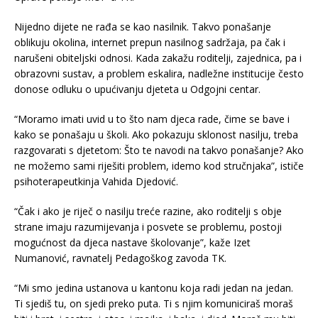
Nijedno dijete ne rađa se kao nasilnik. Takvo ponašanje
oblikuju okolina, internet prepun nasilnog sadržaja, pa čak i
narušeni obiteljski odnosi. Kada zakažu roditelji, zajednica, pa i
obrazovni sustav, a problem eskalira, nadležne institucije često
donose odluku o upućivanju djeteta u Odgojni centar.
“Moramo imati uvid u to što nam djeca rade, čime se bave i
kako se ponašaju u školi. Ako pokazuju sklonost nasilju, treba
razgovarati s djetetom: Što te navodi na takvo ponašanje? Ako
ne možemo sami riješiti problem, idemo kod stručnjaka”, ističe
psihoterapeutkinja Vahida Djedović.
“Čak i ako je riječ o nasilju treće razine, ako roditelji s obje
strane imaju razumijevanja i posvete se problemu, postoji
mogućnost da djeca nastave školovanje”, kaže Izet
Numanović, ravnatelj Pedagoškog zavoda TK.
“Mi smo jedina ustanova u kantonu koja radi jedan na jedan.
Ti sjediš tu, on sjedi preko puta. Ti s njim komuniciraš moraš