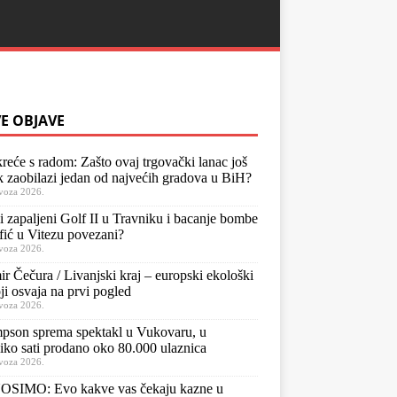
E OBJAVE
kreće s radom: Zašto ovaj trgovački lanac još
k zaobilazi jedan od najvećih gradova u BiH?
voza 2026.
li zapaljeni Golf II u Travniku i bacanje bombe
fić u Vitezu povezani?
voza 2026.
ir Čečura / Livanjski kraj – europski ekološki
oji osvaja na prvi pogled
voza 2026.
pson sprema spektakl u Vukovaru, u
iko sati prodano oko 80.000 ulaznica
voza 2026.
SIMO: Evo kakve vas čekaju kazne u