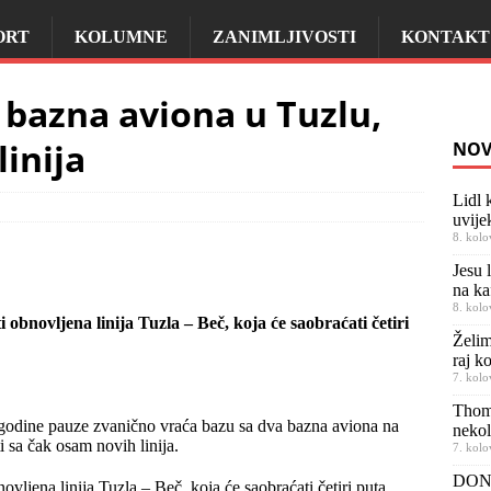
ORT
KOLUMNE
ZANIMLJIVOSTI
KONTAKT
 bazna aviona u Tuzlu,
inija
NOV
Lidl 
uvije
8. kolo
Jesu 
na ka
8. kolo
i obnovljena linija Tuzla – Beč, koja će saobraćati četiri
Želim
raj k
7. kolo
Thom
godine pauze zvanično vraća bazu sa dva bazna aviona na
nekol
 sa čak osam novih linija.
7. kolo
DONO
novljena linija Tuzla – Beč, koja će saobraćati četiri puta