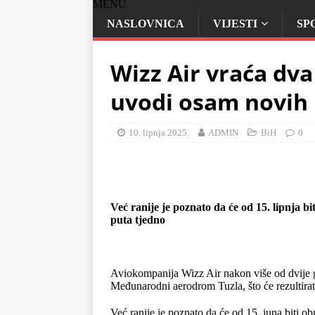
MENU
NASLOVNICA
VIJESTI
SP
Wizz Air vraća dva
uvodi osam novih l
10. lipnja 2025.
ADMIN
BiH
0
Već ranije je poznato da će od 15. lipnja bit
puta tjedno
Aviokompanija Wizz Air nakon više od dvije 
Međunarodni aerodrom Tuzla, što će rezultirati
Već ranije je poznato da će od 15. juna biti ob