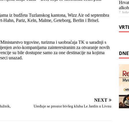
Hrvat
alkoh
7. kolo
cijama iz budžeta Tuzlanskog kantona, Wizz Air od septembra
rt-Hahn, Pariz, Keln, Malme, Geteborg, Berlin i Brisel.
VRT
 Ministarstvo trgovine, turizma i saobraćaja TK u saradnji s
ijenjen avio-kompanijama zainteresiranim za otvaranje novih
ncije su bile dostupne samo za one destinacije na kojima
DNE
eseci unazad.
NEXT
dužnik,
Uređuje se prostor bivšeg kluba Le Jardin u Livnu