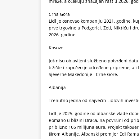
mreže, a očekuju značajan rast u 2026. godi
Crna Gora
Lidl je osnovao kompaniju 2021. godine, kupi
prve trgovine u Podgorici, Zeti, Nikšiću i 
2026. godine.
Kosovo
Još nisu objavljeni službeno potvrđeni datum
tržište i započeo je određene pripreme, ali
Sjeverne Makedonije i Crne Gore.
Albanija
Trenutno jedna od najvećih Lidlovih invest
Lidl je 2025. godine od albanske vlade dobi
Romano u blizini Drača, na površini od pribl
približno 105 milijuna eura. Projekt takođ
širom Albanije. Albanski premijer Edi Rama i