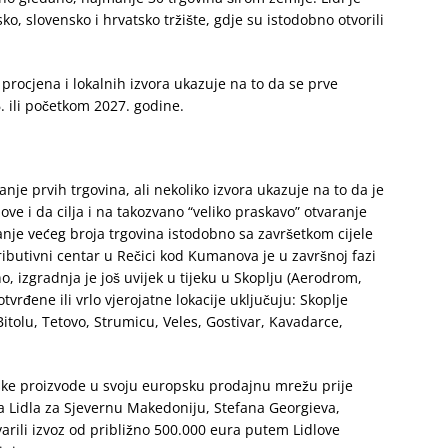
ko, slovensko i hrvatsko tržište, gdje su istodobno otvorili
 procjena i lokalnih izvora ukazuje na to da se prve
. ili početkom 2027. godine.
je prvih trgovina, ali nekoliko izvora ukazuje na to da je
ve i da cilja i na takozvano “veliko praskavo” otvaranje
anje većeg broja trgovina istodobno sa završetkom cijele
ributivni centar u Rečici kod Kumanova je u završnoj fazi
o, izgradnja je još uvijek u tijeku u Skoplju (Aerodrom,
vrđene ili vrlo vjerojatne lokacije uključuju: Skoplje
Bitolu, Tetovo, Strumicu, Veles, Gostivar, Kavadarce,
ske proizvode u svoju europsku prodajnu mrežu prije
ra Lidla za Sjevernu Makedoniju, Stefana Georgieva,
arili izvoz od približno 500.000 eura putem Lidlove