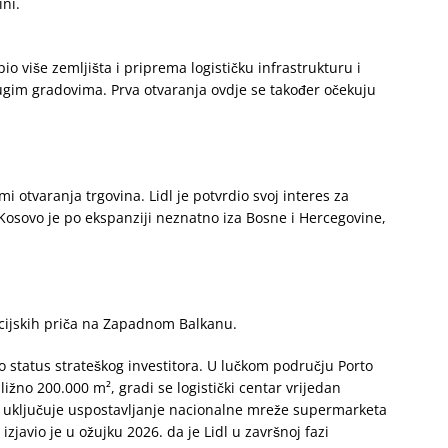
ni.
o više zemljišta i priprema logističku infrastrukturu i
drugim gradovima. Prva otvaranja ovdje se također očekuju
i otvaranja trgovina. Lidl je potvrdio svoj interes za
 Kosovo je po ekspanziji neznatno iza Bosne i Hercegovine,
icijskih priča na Zapadnom Balkanu.
o status strateškog investitora. U lučkom području Porto
ižno 200.000 m², gradi se logistički centar vrijedan
er uključuje uspostavljanje nacionalne mreže supermarketa
zjavio je u ožujku 2026. da je Lidl u završnoj fazi