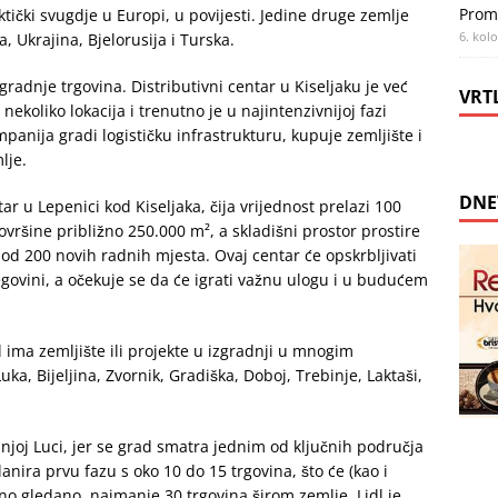
Prom
ktički svugdje u Europi, u povijesti. Jedine druge zemlje
6. kol
, Ukrajina, Bjelorusija i Turska.
gradnje trgovina. Distributivni centar u Kiseljaku je već
VRT
 nekoliko lokacija i trenutno je u najintenzivnijoj fazi
anija gradi logističku infrastrukturu, kupuje zemljište i
lje.
DNE
ntar u Lepenici kod Kiseljaka, čija vrijednost prelazi 100
ovršine približno 250.000 m², a skladišni prostor prostire
 od 200 novih radnih mjesta. Ovaj centar će opskrbljivati
govini, a očekuje se da će igrati važnu ulogu i u budućem
ima zemljište ili projekte u izgradnji u mnogim
ka, Bijeljina, Zvornik, Gradiška, Doboj, Trebinje, Laktaši,
njoj Luci, jer se grad smatra jednim od ključnih područja
anira prvu fazu s oko 10 do 15 trgovina, što će (kao i
no gledano, najmanje 30 trgovina širom zemlje. Lidl je