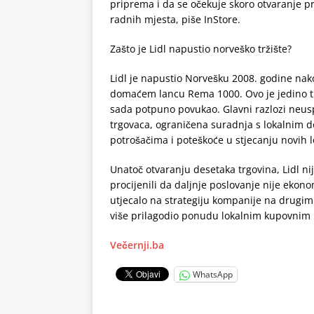
priprema i da se očekuje skoro otvaranje prv
radnih mjesta, piše InStore.
Zašto je Lidl napustio norveško tržište?
Lidl je napustio Norvešku 2008. godine nako
domaćem lancu Rema 1000. Ovo je jedino trž
sada potpuno povukao. Glavni razlozi neusp
trgovaca, ograničena suradnja s lokalnim 
potrošačima i poteškoće u stjecanju novih l
Unatoč otvaranju desetaka trgovina, Lidl nij
procijenili da daljnje poslovanje nije ekonom
utjecalo na strategiju kompanije na drugim 
više prilagodio ponudu lokalnim kupovnim 
Večernji.ba
WhatsApp