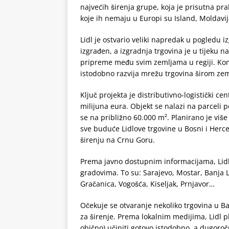
najvećih širenja grupe, koja je prisutna pra
koje ih nemaju u Europi su Island, Moldavija
Lidl je ostvario veliki napredak u pogledu iz
izgrađen, a izgradnja trgovina je u tijeku na
pripreme među svim zemljama u regiji. Komp
istodobno razvija mrežu trgovina širom zem
Ključ projekta je distributivno-logistički ce
milijuna eura. Objekt se nalazi na parceli p
se na približno 60.000 m². Planirano je više
sve buduće Lidlove trgovine u Bosni i Herce
širenju na Crnu Goru.
Prema javno dostupnim informacijama, Lidl 
gradovima. To su: Sarajevo, Mostar, Banja Lu
Gračanica, Vogošća, Kiseljak, Prnjavor…
Očekuje se otvaranje nekoliko trgovina u Ba
za širenje. Prema lokalnim medijima, Lidl pl
obično) učiniti gotovo istodobno, a dugoroč