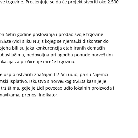
e trgovine. Procjenjuje se da će projekt stvoriti oko 2.500
n četiri godine poslovanja i prodao svoje trgovine
ište (vidi sliku NB) s kojeg se njemački diskonter do
jeha bili su jaka konkurencija etabliranih domaćih
dobavljačima, nedovoljna prilagodba ponude norveškim
okacija za proširenje mreže trgovina.
e uspio ostvariti značajan tržišni udio, pa su Nijemci
ski isplativo. Iskustvo s norveškog tržišta kasnije je
tržištima, gdje je Lidl povećao udio lokalnih proizvoda i
navikama, prenosi Indikator.