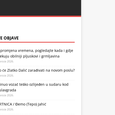
E OBJAVE
 promjena vremena, pogledajte kada i gdje
ekuju obilniji pljuskovi i grmljavina
ovoza 2026.
o će Zlatko Dalić zarađivati na novom poslu?
ovoza 2026.
nuo vozač teško ozlijeđen u sudaru kod
slavgrada
ovoza 2026.
TNICA / Đemo (Tepo) Jahić
ovoza 2026.