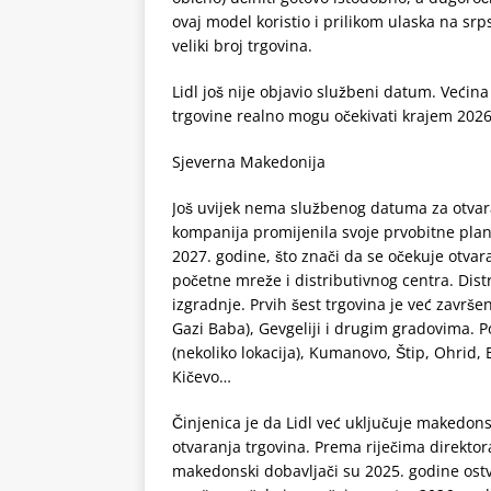
ovaj model koristio i prilikom ulaska na srps
veliki broj trgovina.
Lidl još nije objavio službeni datum. Većina
trgovine realno mogu očekivati krajem 2026
Sjeverna Makedonija
Još uvijek nema službenog datuma za otvaran
kompanija promijenila svoje prvobitne plano
2027. godine, što znači da se očekuje otvar
početne mreže i distributivnog centra. Dist
izgradnje. Prvih šest trgovina je već završen
Gazi Baba), Gevgeliji i drugim gradovima. Pot
(nekoliko lokacija), Kumanovo, Štip, Ohrid, 
Kičevo…
Činjenica je da Lidl već uključuje makedon
otvaranja trgovina. Prema riječima direkto
makedonski dobavljači su 2025. godine ostv