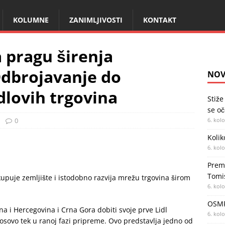
KOLUMNE
ZANIMLJIVOSTI
KONTAKT
 pragu širenja
Odbrojavanje do
NOV
dlovih trgovina
Stiže
se oč
0
6. kol
Kolik
6. kol
Premi
Tomi
kupuje zemljište i istodobno razvija mrežu trgovina širom
6. kol
OSMR
a i Hercegovina i Crna Gora dobiti svoje prve Lidl
6. kol
Kosovo tek u ranoj fazi pripreme. Ovo predstavlja jedno od