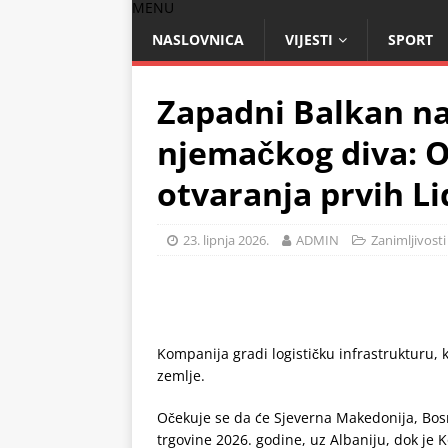
MENU
NASLOVNICA
VIJESTI
SPORT
Zapadni Balkan na
njemačkog diva: 
otvaranja prvih Li
23. lipnja 2026.
ADMIN
Zanimljivosti
Kompanija gradi logističku infrastrukturu, 
zemlje.
Očekuje se da će Sjeverna Makedonija, Bosn
trgovine 2026. godine, uz Albaniju, dok je 