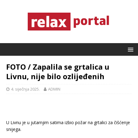
FOTO / Zapalila se grtalica u
Livnu, nije bilo ozlijeđenih
4. siječnja 2025.
ADMIN
U Livnu je u jutarnjim satima izbio požar na grtalici za čišćenje
snijega.