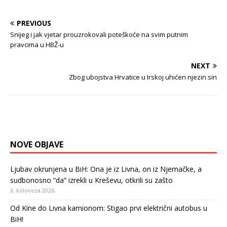
PREVIOUS
Snijeg i jak vjetar prouzrokovali poteškoće na svim putnim
pravcima u HBŽ-u
NEXT
Zbog ubojstva Hrvatice u Irskoj uhićen njezin sin
NOVE OBJAVE
Ljubav okrunjena u BiH: Ona je iz Livna, on iz Njemačke, a
sudbonosno “da” izrekli u Kreševu, otkrili su zašto
6. kolovoza 2026.
Od Kine do Livna kamionom: Stigao prvi električni autobus u
BiH!