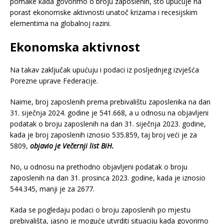
pomake kada govorimo o broju zaposlenih, što upućuje na
porast ekonomske aktivnosti unatoč krizama i recesijskim
elementima na globalnoj razini.
Ekonomska aktivnost
Na takav zaključak upućuju i podaci iz posljednjeg izvješća
Porezne uprave Federacije.
Naime, broj zaposlenih prema prebivalištu zaposlenika na dan
31. siječnja 2024. godine je 541.668, a u odnosu na objavljeni
podatak o broju zaposlenih na dan 31. siječnja 2023. godine,
kada je broj zaposlenih iznosio 535.859, taj broj veći je za
5809,
objavio je Večernji list BiH.
No, u odnosu na prethodno objavljeni podatak o broju
zaposlenih na dan 31. prosinca 2023. godine, kada je iznosio
544.345, manji je za 2677.
Kada se pogledaju podaci o broju zaposlenih po mjestu
prebivališta, jasno je moguće utvrditi situaciju kada govorimo