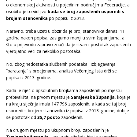
o ekonomskoj aktivnosti u pojedinim područjima Federacije, a
osobito je to vidljivo
kada se broj zaposlenih usporedi s
brojem stanovnika
po popisu iz 2013.
Naravno, treba uzeti u obzir da je broj stanovnika danas, 11
godina nakon popisa, zasigurno manji u svim županijama, a
što u prijevodu zapravo znači da je stvarni postotak zaposlenih
vjerojatno veći za nekoliko postotaka.
No, zbog nedostatka službenih podataka i izbjegavanja
“baratanja” s procjenama, analiza Večernjeg lista drži se
popisa iz 2013. godine.
Kada je riječ o apsolutnim brojkama zaposlenih po mjestu
prebivališta, na prvom mjestu je
Sarajevska županija
, koja je
na kraju siječnja imala 147.796 zaposlenih, a kada se taj broj
usporedi s brojem stanovnika iz popisa iz 2013. godine, dobije
se postotak od
35,7 posto
zaposlenih.
Na drugom mjestu po ukupnom broju zaposlenih je
Tuzlanska županija
– na kraju siječnja bio je zaposlen