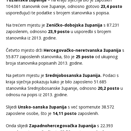
104.061 stanovnik ove županije, odnosno gotovo
23,4 posto
uspoređujući te podatke s brojem stanovnika s popisa.
Na trećem mjestu je
Zeničko-dobojska županija
s 87.231
zaposlenim, odnosno
23,9 posto
u usporedbi s brojem
stanovnika iz 2013. godine.
Četvrto mjesto drži
Hercegovačko-neretvanska županija
s
55.877 zaposlenih stanovnika, što je
25 posto
od ukupnog
broja stanovnika popisanih 2013. godine.
Na petom mjestu je
Srednjobosanska županija.
Podaci s
kraja siječnja pokazuju kako je bilo zaposleno 51.685
stanovnika Srednjobosanske županije, odnosno
20,2 posto
u
odnosu na popis iz 2013. godine.
Slijedi
Unsko-sanska županija
s već spomenute 38.572
zaposlene osobe, što je
14,11 posto
zaposlenih.
Onda slijedi
Zapadnohercegovačka županija
s 22.393