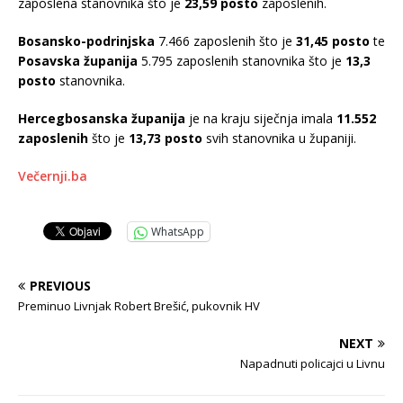
zaposlena stanovnika što je
23,59 posto
zaposlenih.
Bosansko-podrinjska
7.466 zaposlenih što je
31,45 posto
te
Posavska županija
5.795 zaposlenih stanovnika što je
13,3
posto
stanovnika.
Hercegbosanska županija
je na kraju siječnja imala
11.552
zaposlenih
što je
13,73 posto
svih stanovnika u županiji.
Večernji.ba
WhatsApp
PREVIOUS
Preminuo Livnjak Robert Brešić, pukovnik HV
NEXT
Napadnuti policajci u Livnu