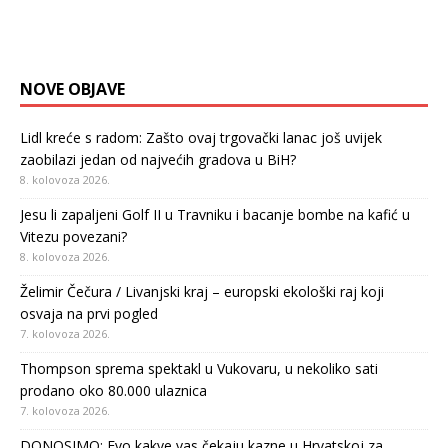
NOVE OBJAVE
Lidl kreće s radom: Zašto ovaj trgovački lanac još uvijek
zaobilazi jedan od najvećih gradova u BiH?
8. kolovoza 2026.
Jesu li zapaljeni Golf II u Travniku i bacanje bombe na kafić u
Vitezu povezani?
8. kolovoza 2026.
Želimir Čečura / Livanjski kraj – europski ekološki raj koji
osvaja na prvi pogled
7. kolovoza 2026.
Thompson sprema spektakl u Vukovaru, u nekoliko sati
prodano oko 80.000 ulaznica
7. kolovoza 2026.
DONOSIMO: Evo kakve vas čekaju kazne u Hrvatskoj za