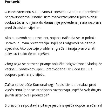
Perković
.
U međuvremenu su u javnosti iznesene tvrdnje o određenim
nepravilnostima i financijskim malverzacijama u poslovanju
poduzeća, ali o njima do danas nije provedena javna rasprava
pred Gradskim vijećem.
Ako su navodi neutemeljeni, najbolji način da se to pokaže
upravo je javna prezentacija izvješća i odgovori na pitanja
vijećnika. Ako postoje problemi, građani imaju pravo znati
kakvi su i kako će biti riješeni.
Zbog toga se nameće pitanje političke odgovornosti vladajuće
većine u Gradskom vijeću, predvođene HDZ-om BiH, uz
potporu partnera u vijeću.
Zašto se izvješće Komunalnog i Radio Livna ne nalazi pred
vijećnicima kada se istodobno razmatraju izvješća svih drugih
javnih ustanova i poduzeća?
S pravom se postavlja pitanje jesu li izvješća uopće izrađena ili