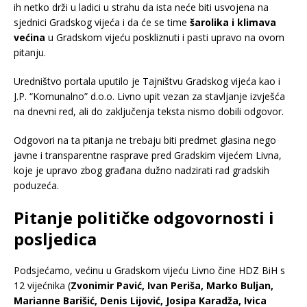
ih netko drži u ladici u strahu da ista neće biti usvojena na
sjednici Gradskog vijeća i da će se time
šarolika i klimava
većina
u Gradskom vijeću poskliznuti i pasti upravo na ovom
pitanju.
Uredništvo portala uputilo je Tajništvu Gradskog vijeća kao i
J.P. “Komunalno” d.o.o. Livno upit vezan za stavljanje izvješća
na dnevni red, ali do zaključenja teksta nismo dobili odgovor.
Odgovori na ta pitanja ne trebaju biti predmet glasina nego
javne i transparentne rasprave pred Gradskim vijećem Livna,
koje je upravo zbog građana dužno nadzirati rad gradskih
poduzeća.
Pitanje političke odgovornosti i
posljedica
Podsjećamo, većinu u Gradskom vijeću Livno čine HDZ BiH s
12 vijećnika (
Zvonimir Pavić, Ivan Periša, Marko Buljan,
Marianne Barišić, Denis Lijović, Josipa Karadža, Ivica