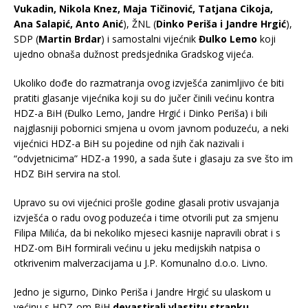
Vukadin, Nikola Knez, Maja Tičinović, Tatjana Cikoja,
Ana Salapić, Anto Anić
), ŽNL (
Dinko Periša i Jandre Hrgić
),
SDP (
Martin Brdar
) i samostalni vijećnik
Đulko Lemo
koji
ujedno obnaša dužnost predsjednika Gradskog vijeća.
Ukoliko dođe do razmatranja ovog izvješća zanimljivo će biti
pratiti glasanje vijećnika koji su do jučer činili većinu kontra
HDZ-a BiH (Đulko Lemo, Jandre Hrgić i Dinko Periša) i bili
najglasniji pobornici smjena u ovom javnom poduzeću, a neki
vijećnici HDZ-a BiH su pojedine od njih čak nazivali i
“odvjetnicima” HDZ-a 1990, a sada šute i glasaju za sve što im
HDZ BiH servira na stol.
Upravo su ovi vijećnici prošle godine glasali protiv usvajanja
izvješća o radu ovog poduzeća i time otvorili put za smjenu
Filipa Milića, da bi nekoliko mjeseci kasnije napravili obrat i s
HDZ-om BiH formirali većinu u jeku medijskih natpisa o
otkrivenim malverzacijama u J.P. Komunalno d.o.o. Livno.
Jedno je sigurno, Dinko Periša i Jandre Hrgić su ulaskom u
većinu s HDZ-om BiH
devastirali vlastitu stranku
,