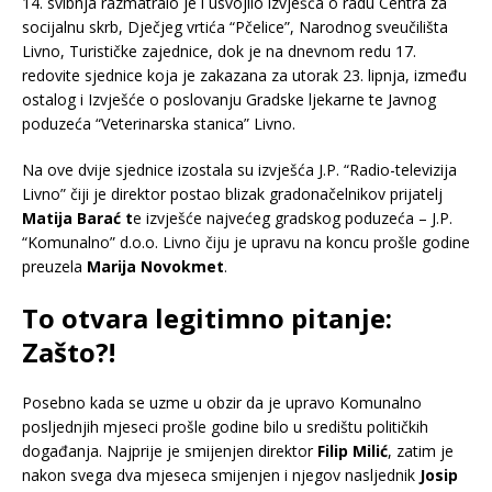
14. svibnja razmatralo je i usvojilo izvješća o radu Centra za
socijalnu skrb, Dječjeg vrtića “Pčelice”, Narodnog sveučilišta
Livno, Turističke zajednice, dok je na dnevnom redu 17.
redovite sjednice koja je zakazana za utorak 23. lipnja, između
ostalog i Izvješće o poslovanju Gradske ljekarne te Javnog
poduzeća “Veterinarska stanica” Livno.
Na ove dvije sjednice izostala su izvješća J.P. “Radio-televizija
Livno” čiji je direktor postao blizak gradonačelnikov prijatelj
Matija Barać t
e izvješće najvećeg gradskog poduzeća – J.P.
“Komunalno” d.o.o. Livno čiju je upravu na koncu prošle godine
preuzela
Marija Novokmet
.
To otvara legitimno pitanje:
Zašto?!
Posebno kada se uzme u obzir da je upravo Komunalno
posljednjih mjeseci prošle godine bilo u središtu političkih
događanja. Najprije je smijenjen direktor
Filip Milić
, zatim je
nakon svega dva mjeseca smijenjen i njegov nasljednik
Josip