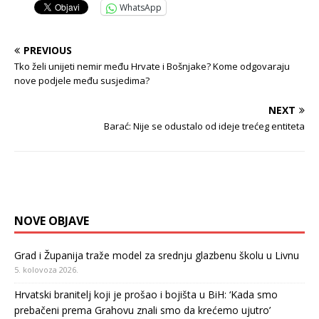
WhatsApp
PREVIOUS
Tko želi unijeti nemir među Hrvate i Bošnjake? Kome odgovaraju
nove podjele među susjedima?
NEXT
Barać: Nije se odustalo od ideje trećeg entiteta
NOVE OBJAVE
Grad i Županija traže model za srednju glazbenu školu u Livnu
5. kolovoza 2026.
Hrvatski branitelj koji je prošao i bojišta u BiH: ‘Kada smo
prebačeni prema Grahovu znali smo da krećemo ujutro’