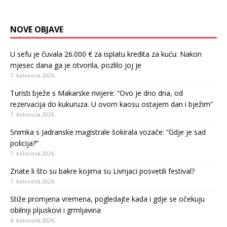
NOVE OBJAVE
U sefu je čuvala 26.000 € za isplatu kredita za kuću: Nakon
mjesec dana ga je otvorila, pozlilo joj je
7. kolovoza 2026.
Turisti bježe s Makarske rivijere: “Ovo je dno dna, od
rezervacija do kukuruza. U ovom kaosu ostajem dan i bježim”
7. kolovoza 2026.
Snimka s Jadranske magistrale šokirala vozače: “Gdje je sad
policija?”
7. kolovoza 2026.
Znate li što su bakre kojima su Livnjaci posvetili festival?
7. kolovoza 2026.
Stiže promjena vremena, pogledajte kada i gdje se očekuju
obilniji pljuskovi i grmljavina
6. kolovoza 2026.