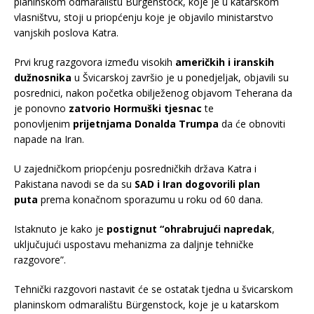
planinskom odmaralištu Bürgenstock, koje je u katarskom
vlasništvu, stoji u priopćenju koje je objavilo ministarstvo
vanjskih poslova Katra.
Prvi krug razgovora između visokih
američkih i iranskih
dužnosnika
u Švicarskoj završio je u ponedjeljak, objavili su
posrednici, nakon početka obilježenog objavom Teherana da
je ponovno
zatvorio Hormuški tjesnac
te
ponovljenim
prijetnjama Donalda Trumpa
da će obnoviti
napade na Iran.
U zajedničkom priopćenju posredničkih država Katra i
Pakistana navodi se da su
SAD i Iran dogovorili plan
puta
prema konačnom sporazumu u roku od 60 dana.
Istaknuto je kako je
postignut “ohrabrujući napredak
,
uključujući uspostavu mehanizma za daljnje tehničke
razgovore”.
Tehnički razgovori nastavit će se ostatak tjedna u švicarskom
planinskom odmaralištu Bürgenstock, koje je u katarskom