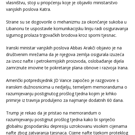
vlasništvu, stoji u priopćenju koje je objavilo ministarstvo
vanjskih poslova Katra.
Strane su se dogovorile o mehanizmu za okončanje sukoba u
Libanonu te uspostavile komunikacijsku liniju radi osiguravanja
sigurnog prolaza trgovačkih brodova kroz sporni tjesnac.
Iranski ministar vanjskih poslova Abbas Arakči objavio je na
društvenim mrežama da je njegova zemlja osigurala izuzeća
za izvoz nafte i petrokemijskih proizvoda, oslobađanje dijela
zamrznute imovine te pokretanje plana obnove i razvoja Irana.
Američki potpredsjednik JD Vance započeo je razgovore s
iranskim dužnosnicima u nedjelju, temeljem memoranduma o
razumijevanju postignutog prošlog tjedna kojim je krhko
primirje iz travnja produljeno za najmanje dodatnih 60 dana.
Trump je rekao da je pristao na memorandum o
razumijevanju postignut prošlog tjedna kako bi spriječio
globalnu gospodarsku depresiju uzrokovanu visokim cijenama
nafte zbog zatvaranja tjesnaca. Cijene nafte tijekom proteklog