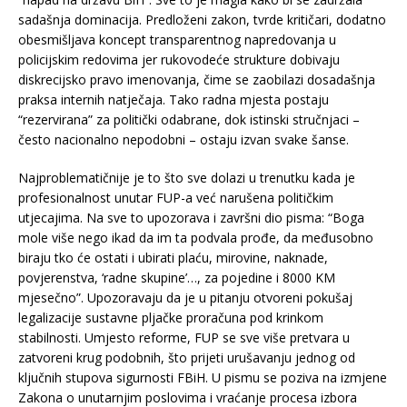
sadašnja dominacija. Predloženi zakon, tvrde kritičari, dodatno
obesmišljava koncept transparentnog napredovanja u
policijskim redovima jer rukovodeće strukture dobivaju
diskrecijsko pravo imenovanja, čime se zaobilazi dosadašnja
praksa internih natječaja. Tako radna mjesta postaju
“rezervirana” za politički odabrane, dok istinski stručnjaci –
često nacionalno nepodobni – ostaju izvan svake šanse.
Najproblematičnije je to što sve dolazi u trenutku kada je
profesionalnost unutar FUP-a već narušena političkim
utjecajima. Na sve to upozorava i završni dio pisma: “Boga
mole više nego ikad da im ta podvala prođe, da međusobno
biraju tko će ostati i ubirati plaću, mirovine, naknade,
povjerenstva, ‘radne skupine’…, za pojedine i 8000 KM
mjesečno”. Upozoravaju da je u pitanju otvoreni pokušaj
legalizacije sustavne pljačke proračuna pod krinkom
stabilnosti. Umjesto reforme, FUP se sve više pretvara u
zatvoreni krug podobnih, što prijeti urušavanju jednog od
ključnih stupova sigurnosti FBiH. U pismu se poziva na izmjene
Zakona o unutarnjim poslovima i vraćanje procesa izbora