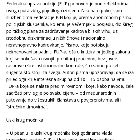
Federalna uprava policije (FUP) ponovno je pod reflektorima,
ovoga puta zbog prijedloga izmjena Zakona o policijskim
službenicima Federacije BiH koji je, prema anonimnom pismu
policijskih službenika, kojemu je Večernjak u posjedu, dio šireg
političkog plana za zadržavanje kadrova bliskih vrhu, uz
istodobnu diskriminaciju nižih činova i nacionalno
neravnopravno kadroviranje. Pismo, koje potpisuju
neimenovani pripadnici FUP-a, oštro kritizira prijedlog zakona
koji se pokušava usvojiti po hitnoj proceduri, bez javne
rasprave i šire institucionalne kontrole, što samo po sebi
sugerira što stoji iza svega. Autori pisma upozoravaju da se iza
prijedloga krije interesna skupina od 10 – 15 osoba na vrhu
FUP-a koje se nalaze pred mirovinom i koje, kako navode, žele
zadržati privilegije po svaku cijenu – od međunarodnih
putovanja do višestrukih članstava u povjerenstvima, ali i
“stručnim timovima”.
Uski krug moćnika
– U pitanju je uski krug moćnika koji godinama vlada
procesima unutar FUP-a i koji sada, pred kraj karijere,