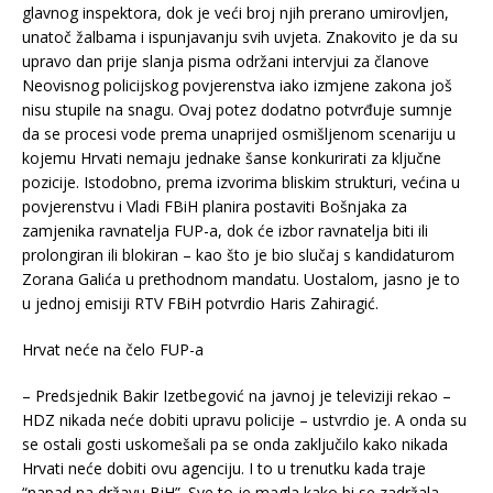
glavnog inspektora, dok je veći broj njih prerano umirovljen,
unatoč žalbama i ispunjavanju svih uvjeta. Znakovito je da su
upravo dan prije slanja pisma održani intervjui za članove
Neovisnog policijskog povjerenstva iako izmjene zakona još
nisu stupile na snagu. Ovaj potez dodatno potvrđuje sumnje
da se procesi vode prema unaprijed osmišljenom scenariju u
kojemu Hrvati nemaju jednake šanse konkurirati za ključne
pozicije. Istodobno, prema izvorima bliskim strukturi, većina u
povjerenstvu i Vladi FBiH planira postaviti Bošnjaka za
zamjenika ravnatelja FUP-a, dok će izbor ravnatelja biti ili
prolongiran ili blokiran – kao što je bio slučaj s kandidaturom
Zorana Galića u prethodnom mandatu. Uostalom, jasno je to
u jednoj emisiji RTV FBiH potvrdio Haris Zahiragić.
Hrvat neće na čelo FUP-a
– Predsjednik Bakir Izetbegović na javnoj je televiziji rekao –
HDZ nikada neće dobiti upravu policije – ustvrdio je. A onda su
se ostali gosti uskomešali pa se onda zaključilo kako nikada
Hrvati neće dobiti ovu agenciju. I to u trenutku kada traje
“napad na državu BiH”. Sve to je magla kako bi se zadržala