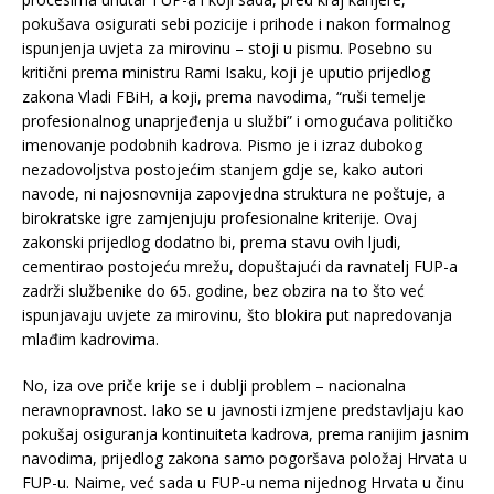
pokušava osigurati sebi pozicije i prihode i nakon formalnog
ispunjenja uvjeta za mirovinu – stoji u pismu. Posebno su
kritični prema ministru Rami Isaku, koji je uputio prijedlog
zakona Vladi FBiH, a koji, prema navodima, “ruši temelje
profesionalnog unaprjeđenja u službi” i omogućava političko
imenovanje podobnih kadrova. Pismo je i izraz dubokog
nezadovoljstva postojećim stanjem gdje se, kako autori
navode, ni najosnovnija zapovjedna struktura ne poštuje, a
birokratske igre zamjenjuju profesionalne kriterije. Ovaj
zakonski prijedlog dodatno bi, prema stavu ovih ljudi,
cementirao postojeću mrežu, dopuštajući da ravnatelj FUP-a
zadrži službenike do 65. godine, bez obzira na to što već
ispunjavaju uvjete za mirovinu, što blokira put napredovanja
mlađim kadrovima.
No, iza ove priče krije se i dublji problem – nacionalna
neravnopravnost. Iako se u javnosti izmjene predstavljaju kao
pokušaj osiguranja kontinuiteta kadrova, prema ranijim jasnim
navodima, prijedlog zakona samo pogoršava položaj Hrvata u
FUP-u. Naime, već sada u FUP-u nema nijednog Hrvata u činu