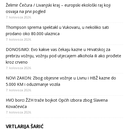
Želimir Čečura / Livanjski kraj – europski ekološki raj koji
osvaja na prvi pogled
7. kolovoza 2026.
Thompson sprema spektakl u Vukovaru, u nekoliko sati
prodano oko 80.000 ulaznica
7. kolovoza 2026.
DONOSIMO: Evo kakve vas čekaju kazne u Hrvatskoj za
prebrzu vožnju, vožnju pod utjecajem alkohola ili ako prođete
kroz crveno
7. kolovoza 2026.
NOVI ZAKON: Zbog objesne vožnje u Livnu i HBŽ kazne do
5.000 KM i oduzimanje vozila
7. kolovoza 2026.
HVO borci ŽZH traže bojkot Općih izbora zbog Slavena
Kovačevića
7. kolovoza 2026.
VRTLARIJA ŠARIĆ