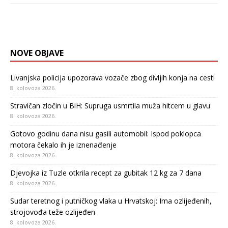
NOVE OBJAVE
Livanjska policija upozorava vozače zbog divljih konja na cesti
8. kolovoza 2026.
Stravičan zločin u BiH: Supruga usmrtila muža hitcem u glavu
8. kolovoza 2026.
Gotovo godinu dana nisu gasili automobil: Ispod poklopca
motora čekalo ih je iznenađenje
8. kolovoza 2026.
Djevojka iz Tuzle otkrila recept za gubitak 12 kg za 7 dana
8. kolovoza 2026.
Sudar teretnog i putničkog vlaka u Hrvatskoj: Ima ozlijeđenih,
strojovođa teže ozlijeđen
8. kolovoza 2026.