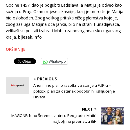
Godine 1457. dao je pogubiti Ladislava, a Matiju je odveo kao
sužnja u Prag. Osam mjeseci kasnije, kralj je umro te je Matija
bio oslobođen. Zbog velikog pritiska nižeg plemstva koje je,
zbog zasluga Matijina oca Janka, bilo na strani Hunadijevaca,
velikaši su pristali izabrati Matiju za novog hrvatsko-ugarskog
kralja.
bljesak.info
OPŠIRNIJE
WhatsApp
PREVIOUS
Anonimno pismo razotkriva stanje u FUP-u –
politički plan za ostanak podobnih i isključenje
Hrvata
NEXT
MAGONE: Nino Šeremet zlatni u Beogradu, Matići
najbolji na prvenstvu BiH