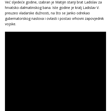
Već sljedeće godine, izabran je Matijin stariji brat Ladislav za
hrvatsko-dalmatinskog bana. Iste godine je kralj Ladislav V.
preuzeo vladarske dužnosti, na što se Janko odrekao
gubernatorskog naslova i ovlasti i postao vrhovni zapovjednik
vojske.