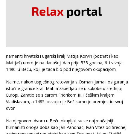
nameniti hrvatski i ugarski kralj Matija Korvin (poznat i kao
Matijaš) umro je na današnji dan prije 535 godina, 6. travnja
1490. u Beču, koji je tada bio pod njegovom okupacijom.
Naime, nakon uspješnog ratovanja s Osmanlijama i osiguranja
istočne granice kralj Matija zapetljao se u sukobe u srednjoj
Europi. Zaratio se s carom Fridrikom III. i češkim kraljem
Vladislavom, a 1485. osvojio je Beč kamo je premjestio svoj
dvor.
Na njegovom dvoru u Beču okupljali su se najznačajniji
humanisti onoga doba kao Jan Panonac, Ivan Vitez od Sredne,
zatim renesansni umjetnici kao Ivan Dunković, Jakov Statilić,