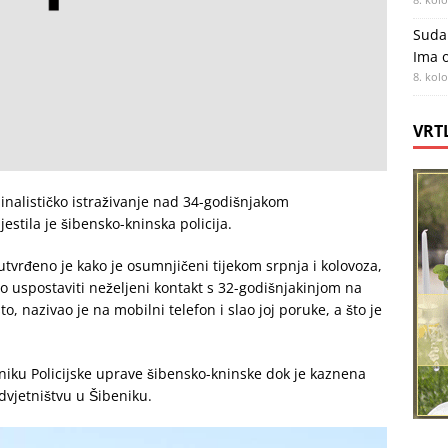
Sudar
Ima o
8. kol
VRT
minalističko istraživanje nad 34-godišnjakom
estila je šibensko-kninska policija.
tvrđeno je kako je osumnjičeni tijekom srpnja i kolovoza,
 uspostaviti neželjeni kontakt s 32-godišnjakinjom na
o, nazivao je na mobilni telefon i slao joj poruke, a što je
iku Policijske uprave šibensko-kninske dok je kaznena
vjetništvu u Šibeniku.