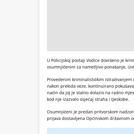
U Policijskoj postaji Vodice dovršeno je kri
osumnjičenim za nametljivo ponašanje, izvij
Provedenim kriminalističkim istraživanjem u
nakon prekida veze, kontinuirano pokušavao
način da joj je stalno dolazio na radno mjest
kod nje izazvalo osjećaj straha i tjeskobe.
Osumnjičeni je predan pritvorskom nadzorn
prijava dostavljena Općinskom državnom od