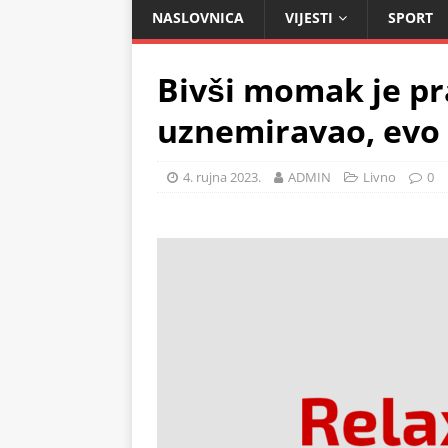
NASLOVNICA
VIJESTI
SPORT
Bivši momak je pra
uznemiravao, evo 
4. rujna 2023.
ADMIN
Livno
0