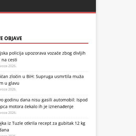
E OBJAVE
jska policija upozorava vozače zbog divljih
 na cesti
ovoza 2026.
ičan zločin u BiH: Supruga usmrtila muža
em u glavu
ovoza 2026.
o godinu dana nisu gasili automobil: Ispod
pca motora čekalo ih je iznenađenje
ovoza 2026.
jka iz Tuzle otkrila recept za gubitak 12 kg
 dana
ovoza 2026.