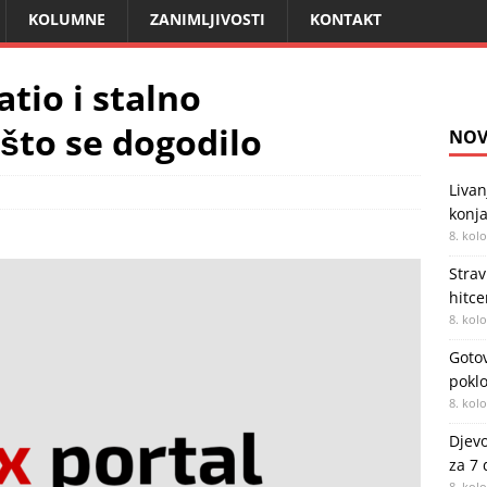
KOLUMNE
ZANIMLJIVOSTI
KONTAKT
tio i stalno
što se dogodilo
NOV
Livan
konja
8. kol
Strav
hitc
8. kol
Gotov
poklo
8. kol
Djevo
za 7
8. kol