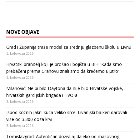
NOVE OBJAVE
Grad i Županija traže model za srednju glazbenu školu u Livnu
5. kolovoza 2026.
Hrvatski branitelj koji je prošao i bojišta u BiH: ‘Kada smo
prebačeni prema Grahovu znali smo da krećemo ujutro’
5. kolovoza 2026.
Milanović: Ne bi bilo Daytona da nije bilo Hrvatske vojske,
hrvatskih gardijskih brigada i HVO-a
5. kolovoza 2026.
Ispod kožnih jakni kuca veliko srce: Livanjski bajkeri darovali
više od 3.300 doza krvi
5. kolovoza 2026.
Tomislavgrad: Autentičan doživljaj daleko od masovnog