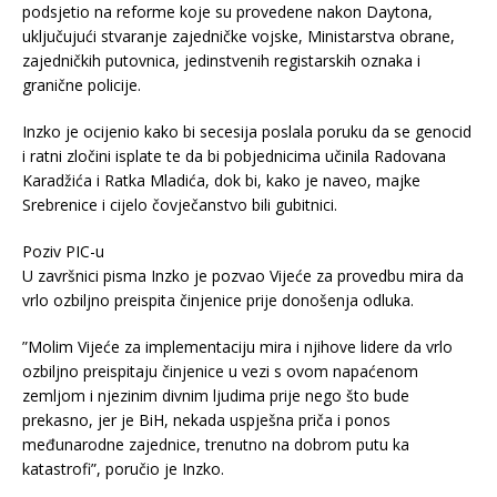
podsjetio na reforme koje su provedene nakon Daytona,
uključujući stvaranje zajedničke vojske, Ministarstva obrane,
zajedničkih putovnica, jedinstvenih registarskih oznaka i
granične policije.
Inzko je ocijenio kako bi secesija poslala poruku da se genocid
i ratni zločini isplate te da bi pobjednicima učinila Radovana
Karadžića i Ratka Mladića, dok bi, kako je naveo, majke
Srebrenice i cijelo čovječanstvo bili gubitnici.
Poziv PIC-u
U završnici pisma Inzko je pozvao Vijeće za provedbu mira da
vrlo ozbiljno preispita činjenice prije donošenja odluka.
”Molim Vijeće za implementaciju mira i njihove lidere da vrlo
ozbiljno preispitaju činjenice u vezi s ovom napaćenom
zemljom i njezinim divnim ljudima prije nego što bude
prekasno, jer je BiH, nekada uspješna priča i ponos
međunarodne zajednice, trenutno na dobrom putu ka
katastrofi”, poručio je Inzko.