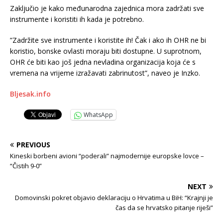
Zaključio je kako međunarodna zajednica mora zadržati sve
instrumente i koristiti ih kada je potrebno.
”Zadržite sve instrumente i koristite ih! Čak i ako ih OHR ne bi
koristio, bonske ovlasti moraju biti dostupne. U suprotnom,
OHR će biti kao još jedna nevladina organizacija koja će s
vremena na vrijeme izražavati zabrinutost”, naveo je Inzko.
Bljesak.info
WhatsApp
PREVIOUS
Kineski borbeni avioni “poderali” najmodernije europske lovce –
“Čistih 9-0”
NEXT
Domovinski pokret objavio deklaraciju o Hrvatima u BiH: “Krajnji je
čas da se hrvatsko pitanje riješi”