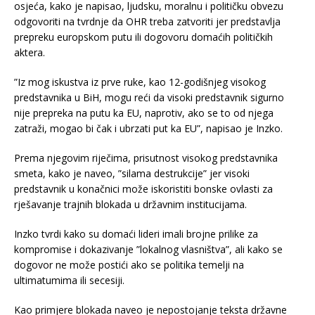
osjeća, kako je napisao, ljudsku, moralnu i političku obvezu
odgovoriti na tvrdnje da OHR treba zatvoriti jer predstavlja
prepreku europskom putu ili dogovoru domaćih političkih
aktera.
”Iz mog iskustva iz prve ruke, kao 12-godišnjeg visokog
predstavnika u BiH, mogu reći da visoki predstavnik sigurno
nije prepreka na putu ka EU, naprotiv, ako se to od njega
zatraži, mogao bi čak i ubrzati put ka EU”, napisao je Inzko.
Prema njegovim riječima, prisutnost visokog predstavnika
smeta, kako je naveo, ”silama destrukcije” jer visoki
predstavnik u konačnici može iskoristiti bonske ovlasti za
rješavanje trajnih blokada u državnim institucijama.
Inzko tvrdi kako su domaći lideri imali brojne prilike za
kompromise i dokazivanje ”lokalnog vlasništva”, ali kako se
dogovor ne može postići ako se politika temelji na
ultimatumima ili secesiji.
Kao primjere blokada naveo je nepostojanje teksta državne