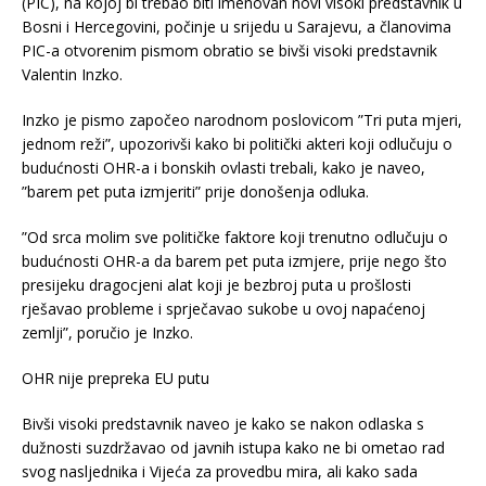
(PIC), na kojoj bi trebao biti imenovan novi visoki predstavnik u
Bosni i Hercegovini, počinje u srijedu u Sarajevu, a članovima
PIC-a otvorenim pismom obratio se bivši visoki predstavnik
Valentin Inzko.
Inzko je pismo započeo narodnom poslovicom ”Tri puta mjeri,
jednom reži”, upozorivši kako bi politički akteri koji odlučuju o
budućnosti OHR-a i bonskih ovlasti trebali, kako je naveo,
”barem pet puta izmjeriti” prije donošenja odluka.
”Od srca molim sve političke faktore koji trenutno odlučuju o
budućnosti OHR-a da barem pet puta izmjere, prije nego što
presijeku dragocjeni alat koji je bezbroj puta u prošlosti
rješavao probleme i sprječavao sukobe u ovoj napaćenoj
zemlji”, poručio je Inzko.
OHR nije prepreka EU putu
Bivši visoki predstavnik naveo je kako se nakon odlaska s
dužnosti suzdržavao od javnih istupa kako ne bi ometao rad
svog nasljednika i Vijeća za provedbu mira, ali kako sada