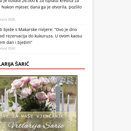
u je čuvala 26.000 € za isplatu kredita za
 Nakon mjesec dana ga je otvorila, pozlilo
ovoza 2026.
ti bježe s Makarske rivijere: “Ovo je dno
od rezervacija do kukuruza. U ovom kaosu
em dan i bježim”
ovoza 2026.
LARIJA ŠARIĆ