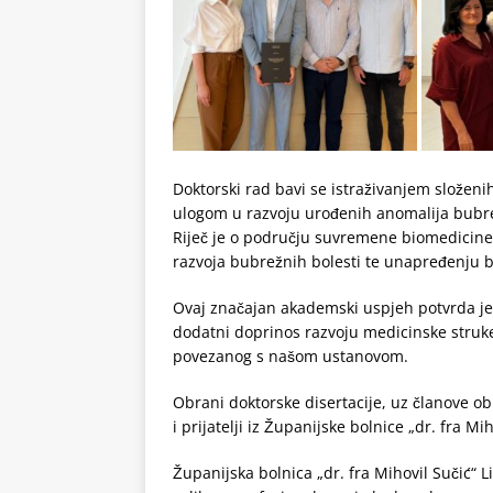
Doktorski rad bavi se istraživanjem složeni
ulogom u razvoju urođenih anomalija bubreg
Riječ je o području suvremene biomedicine
razvoja bubrežnih bolesti te unapređenju bu
Ovaj značajan akademski uspjeh potvrda je 
dodatni doprinos razvoju medicinske struke
povezanog s našom ustanovom.
Obrani doktorske disertacije, uz članove obit
i prijatelji iz Županijske bolnice „dr. fra Mih
Županijska bolnica „dr. fra Mihovil Sučić“ 