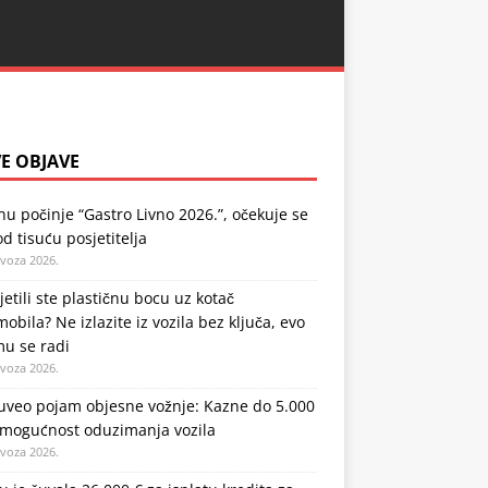
E OBJAVE
nu počinje “Gastro Livno 2026.”, očekuje se
od tisuću posjetitelja
ovoza 2026.
jetili ste plastičnu bocu uz kotač
obila? Ne izlazite iz vozila bez ključa, evo
mu se radi
ovoza 2026.
uveo pojam objesne vožnje: Kazne do 5.000
 mogućnost oduzimanja vozila
ovoza 2026.