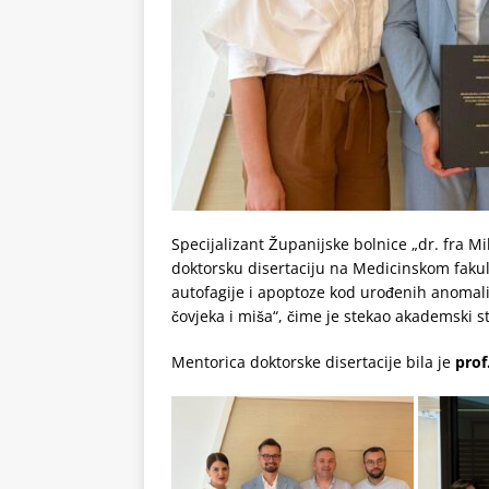
Specijalizant Županijske bolnice „dr. fra Mi
doktorsku disertaciju na Medicinskom fakult
autofagije i apoptoze kod urođenih anomali
čovjeka i miša“, čime je stekao akademski s
Mentorica doktorske disertacije bila je
prof.