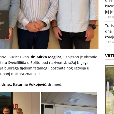
U sef
kuću:
joj je
7. kol
Turis
dna, 
ostaj
7. kol
VRT
hovil Sučić“ Livno,
dr. Mirko Maglica
, uspješno je obranio
etu Sveučilišta u Splitu pod nazivom„Izražaj biljega
ja bubrega tijekom fetalnog i postnatalnog razvoja u
tupanj doktora znanosti.
 dr. sc. Katarina Vukojević
, dr. med.