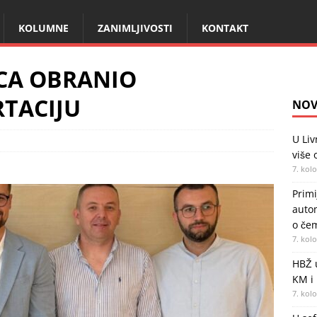
KOLUMNE
ZANIMLJIVOSTI
KONTAKT
CA OBRANIO
TACIJU
NOV
U Liv
više 
7. kol
Primi
autom
o če
7. kol
HBŽ 
KM i
7. kol