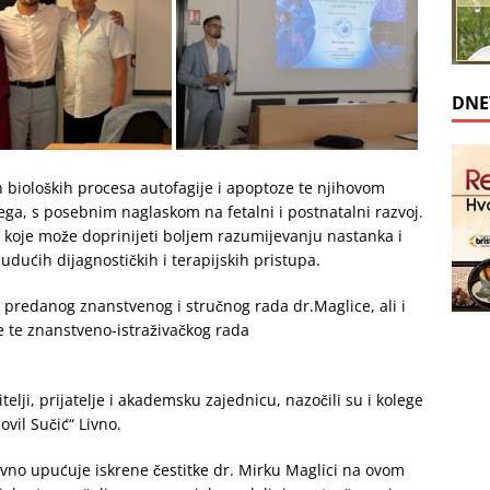
DNE
h bioloških procesa autofagije i apoptoze te njihovom
a, s posebnim naglaskom na fetalni i postnatalni razvoj.
 koje može doprinijeti boljem razumijevanju nastanka i
dućih dijagnostičkih i terapijskih pristupa.
predanog znanstvenog i stručnog rada dr.Maglice, ali i
 te znanstveno-istraživačkog rada
elji, prijatelje i akademsku zajednicu, nazočili su i kolege
ovil Sučić“ Livno.
Livno upućuje iskrene čestitke dr. Mirku Maglici na ovom