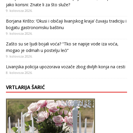
jako korisni: Znate li za što služe?
9. kolovoza 2026.
Borjana Krišto: ‘Okusi i običaji livanjskog kraja’ čuvaju tradiciju i
bogatu gastronomsku baštinu
9. kolovoza 2026.
Zašto su se ljudi bojali voća? “Tko se napije vode iza voća,
mogao je odmah u postelju leći”
9. kolovoza 2026.
Livanjska policija upozorava vozače zbog divljih konja na cesti
8. kolovoza 2026.
VRTLARIJA ŠARIĆ