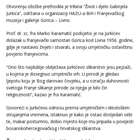
Otvorenju izložbe prethodila je tribina “Život i djelo Gabrijela
Jurkića”, održana u organizaciji HAZU-a BiH i Franjevačkog
muzeja i galerije Gorica – Livno.
Prof. dr. sc. fra Marko Karamatić podsjetio je na Jurkićev
dolazak u franjevački samostan Gorica kod Livna 1956. godine,
gdje je nastavio živjeti i stvarati, a svoju umjetničku ostavštinu
povjerio franjevcima.
“Ono što najdublje obilježava Jurkićevo slikarstvo jesu pejzaži,
u kojima je dosegnuo umjetnički vrh. U prirodi je gledao
ljepotu koju je Bog darovao čovjeku, a u ozračju duhovnosti
svetoga Franje slikanje prirode za njega je bilo čin
religioznosti”, kazao je fra Karamatić.
Govoreći o Jurkićevu odnosu prema umjetničkim i ideološkim
strujanjima vremena, istaknuo je kako je ostao dosljedan sebi
te, makar postumno, dobio mjesto koje mu pripada u povijesti
bosanskohercegovačkog i hrvatskog slikarstva.