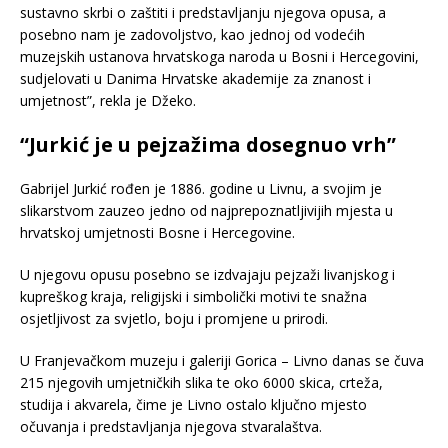
sustavno skrbi o zaštiti i predstavljanju njegova opusa, a
posebno nam je zadovoljstvo, kao jednoj od vodećih
muzejskih ustanova hrvatskoga naroda u Bosni i Hercegovini,
sudjelovati u Danima Hrvatske akademije za znanost i
umjetnost”, rekla je Džeko.
“Jurkić je u pejzažima dosegnuo vrh”
Gabrijel Jurkić rođen je 1886. godine u Livnu, a svojim je
slikarstvom zauzeo jedno od najprepoznatljivijih mjesta u
hrvatskoj umjetnosti Bosne i Hercegovine.
U njegovu opusu posebno se izdvajaju pejzaži livanjskog i
kupreškog kraja, religijski i simbolički motivi te snažna
osjetljivost za svjetlo, boju i promjene u prirodi.
U Franjevačkom muzeju i galeriji Gorica – Livno danas se čuva
215 njegovih umjetničkih slika te oko 6000 skica, crteža,
studija i akvarela, čime je Livno ostalo ključno mjesto
očuvanja i predstavljanja njegova stvaralaštva.