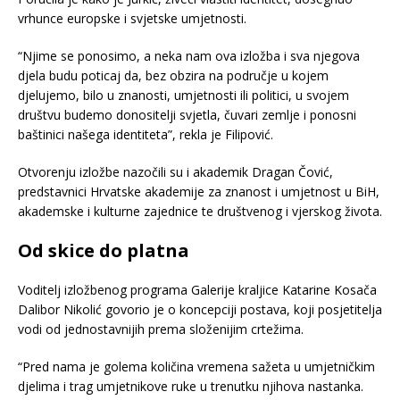
vrhunce europske i svjetske umjetnosti.
“Njime se ponosimo, a neka nam ova izložba i sva njegova
djela budu poticaj da, bez obzira na područje u kojem
djelujemo, bilo u znanosti, umjetnosti ili politici, u svojem
društvu budemo donositelji svjetla, čuvari zemlje i ponosni
baštinici našega identiteta”, rekla je Filipović.
Otvorenju izložbe nazočili su i akademik Dragan Čović,
predstavnici Hrvatske akademije za znanost i umjetnost u BiH,
akademske i kulturne zajednice te društvenog i vjerskog života.
Od skice do platna
Voditelj izložbenog programa Galerije kraljice Katarine Kosača
Dalibor Nikolić govorio je o koncepciji postava, koji posjetitelja
vodi od jednostavnijih prema složenijim crtežima.
“Pred nama je golema količina vremena sažeta u umjetničkim
djelima i trag umjetnikove ruke u trenutku njihova nastanka.