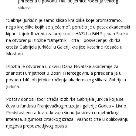
priređena u povodu 140. obljetnice rođenja velikog
slikara.
“Gabrijel Jurkić nije samo slikao krajolike koje promatramo,
nego krajolike kojih se sjećamo”, poručio je u petak akademski
kipar i tajnik Razreda za umjetnost HAZU-a BiH Stjepan Skoko
na otvorenju izložbe “Umjetnik – crta – posvećenje: Zbirka
crteža Gabrijela Jurkića” u Galeriji kraljice Katarine Kosača u
Mostaru.
Izložba je otvorena u okviru Dana Hrvatske akademije za
znanost i umjetnost u Bosni i Hercegovini, a priređena je u
povodu 140. obljetnice rođenja akademskog slikara Gabrijela
Jurkića.
Postav donosi izbor crteža iz zbirke Gabrijela Jurkića koja se
čuva u fundusu Franjevačkog muzeja i galerije Gorica – Livno.
Predstavljeni radovi otkrivaju širinu Jurkićeva umjetničkog
interesa, sigurnost crtačkog izraza i važnost crte u oblikovanju
njegova prepoznatljivog opusa.