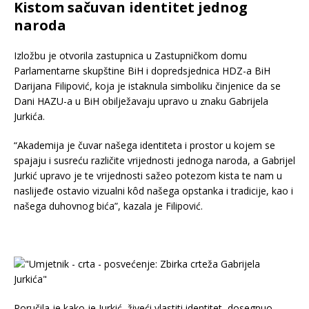
Kistom sačuvan identitet jednog
naroda
Izložbu je otvorila zastupnica u Zastupničkom domu
Parlamentarne skupštine BiH i dopredsjednica HDZ-a BiH
Darijana Filipović, koja je istaknula simboliku činjenice da se
Dani HAZU-a u BiH obilježavaju upravo u znaku Gabrijela
Jurkića.
“Akademija je čuvar našega identiteta i prostor u kojem se
spajaju i susreću različite vrijednosti jednoga naroda, a Gabrijel
Jurkić upravo je te vrijednosti sažeo potezom kista te nam u
naslijeđe ostavio vizualni kôd našega opstanka i tradicije, kao i
našega duhovnog bića”, kazala je Filipović.
Poručila je kako je Jurkić, živeći vlastiti identitet, dosegnuo