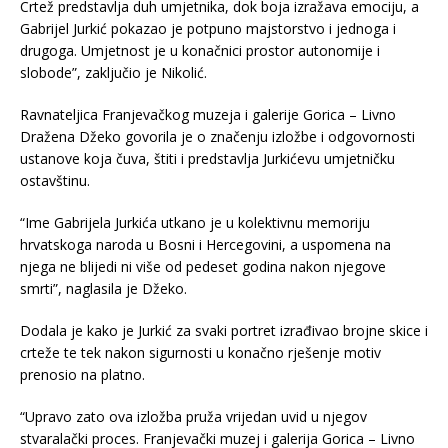
Crtež predstavlja duh umjetnika, dok boja izražava emociju, a
Gabrijel Jurkić pokazao je potpuno majstorstvo i jednoga i
drugoga. Umjetnost je u konačnici prostor autonomije i
slobode”, zaključio je Nikolić.
Ravnateljica Franjevačkog muzeja i galerije Gorica – Livno
Dražena Džeko govorila je o značenju izložbe i odgovornosti
ustanove koja čuva, štiti i predstavlja Jurkićevu umjetničku
ostavštinu.
“Ime Gabrijela Jurkića utkano je u kolektivnu memoriju
hrvatskoga naroda u Bosni i Hercegovini, a uspomena na
njega ne blijedi ni više od pedeset godina nakon njegove
smrti”, naglasila je Džeko.
Dodala je kako je Jurkić za svaki portret izrađivao brojne skice i
crteže te tek nakon sigurnosti u konačno rješenje motiv
prenosio na platno.
“Upravo zato ova izložba pruža vrijedan uvid u njegov
stvaralački proces. Franjevački muzej i galerija Gorica – Livno