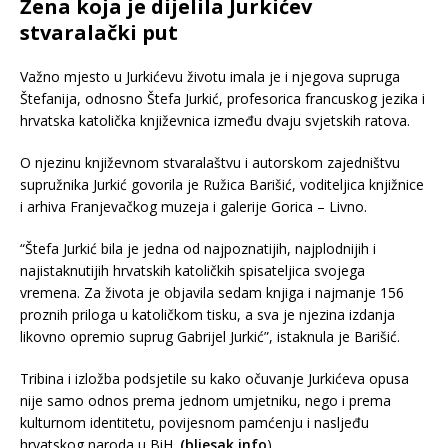
Žena koja je dijelila Jurkićev
stvaralački put
Važno mjesto u Jurkićevu životu imala je i njegova supruga
Štefanija, odnosno Štefa Jurkić, profesorica francuskog jezika i
hrvatska katolička književnica između dvaju svjetskih ratova.
O njezinu književnom stvaralaštvu i autorskom zajedništvu
supružnika Jurkić govorila je Ružica Barišić, voditeljica knjižnice
i arhiva Franjevačkog muzeja i galerije Gorica – Livno.
“Štefa Jurkić bila je jedna od najpoznatijih, najplodnijih i
najistaknutijih hrvatskih katoličkih spisateljica svojega
vremena. Za života je objavila sedam knjiga i najmanje 156
proznih priloga u katoličkom tisku, a sva je njezina izdanja
likovno opremio suprug Gabrijel Jurkić”, istaknula je Barišić.
Tribina i izložba podsjetile su kako očuvanje Jurkićeva opusa
nije samo odnos prema jednom umjetniku, nego i prema
kulturnom identitetu, povijesnom pamćenju i nasljeđu
hrvatskog naroda u BiH.
(bljesak.info
)