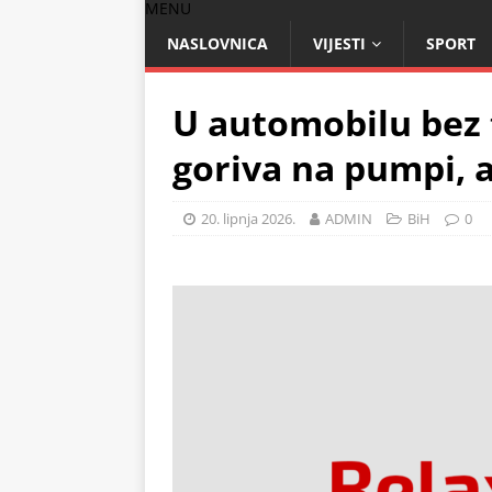
MENU
NASLOVNICA
VIJESTI
SPORT
U automobilu bez 
goriva na pumpi, 
20. lipnja 2026.
ADMIN
BiH
0