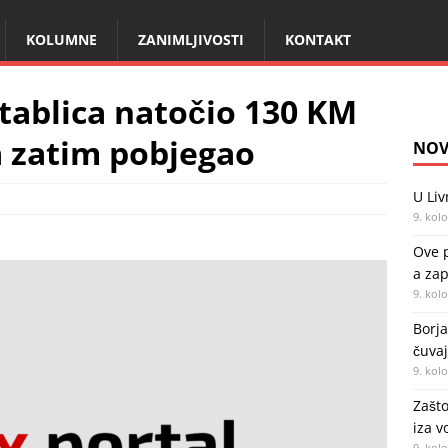
KOLUMNE
ZANIMLJIVOSTI
KONTAKT
tablica natočio 130 KM
a zatim pobjegao
NOV
U Liv
9. kol
Ove p
a zap
9. kol
Borja
čuvaj
9. kol
Zašto
iza v
9. kol