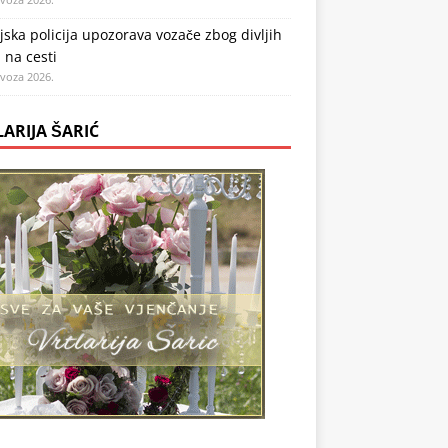
jska policija upozorava vozače zbog divljih
 na cesti
ovoza 2026.
LARIJA ŠARIĆ