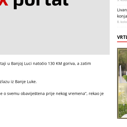
Livan
konja
8. kol
VRT
taji u Banjoj Luci natočio 130 KM goriva, a zatim
zlazu iz Banje Luke.
a je o svemu obaviještena prije nekog vremena”, rekao je