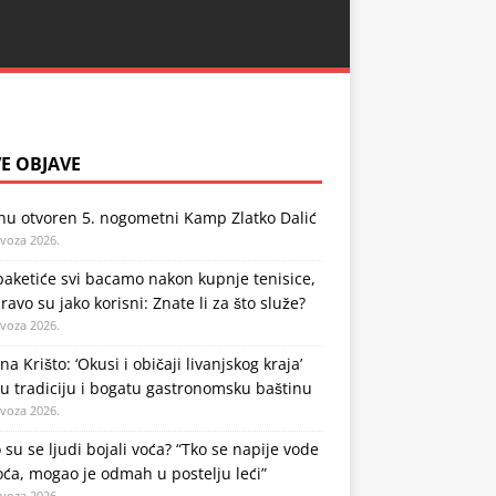
E OBJAVE
nu otvoren 5. nogometni Kamp Zlatko Dalić
ovoza 2026.
aketiće svi bacamo nakon kupnje tenisice,
ravo su jako korisni: Znate li za što služe?
ovoza 2026.
na Krišto: ‘Okusi i običaji livanjskog kraja’
u tradiciju i bogatu gastronomsku baštinu
ovoza 2026.
 su se ljudi bojali voća? “Tko se napije vode
oća, mogao je odmah u postelju leći”
ovoza 2026.