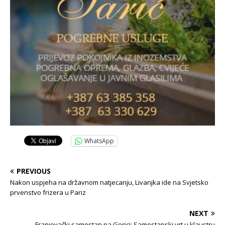
WhatsApp
PREVIOUS
Nakon uspjeha na državnom natjecanju, Livanjka ide na Svjetsko
prvenstvo frizera u Pariz
NEXT
Franjevački samostan na Gorici: Samostanski vrt u klaustru