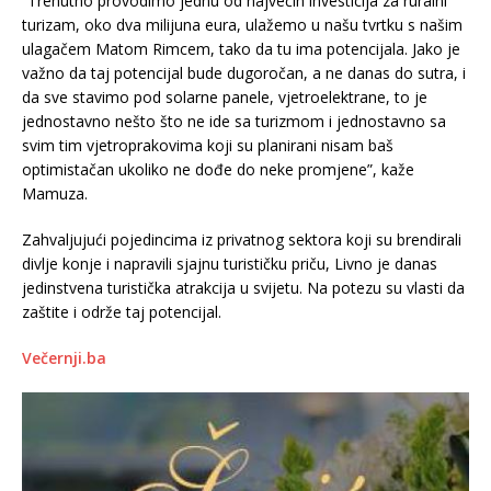
“Trenutno provodimo jednu od najvećih investicija za ruralni
turizam, oko dva milijuna eura, ulažemo u našu tvrtku s našim
ulagačem Matom Rimcem, tako da tu ima potencijala. Jako je
važno da taj potencijal bude dugoročan, a ne danas do sutra, i
da sve stavimo pod solarne panele, vjetroelektrane, to je
jednostavno nešto što ne ide sa turizmom i jednostavno sa
svim tim vjetroprakovima koji su planirani nisam baš
optimistačan ukoliko ne dođe do neke promjene”, kaže
Mamuza.
Zahvaljujući pojedincima iz privatnog sektora koji su brendirali
divlje konje i napravili sjajnu turističku priču, Livno je danas
jedinstvena turistička atrakcija u svijetu. Na potezu su vlasti da
zaštite i održe taj potencijal.
Večernji.ba