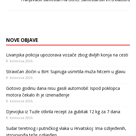
NOVE OBJAVE
Livanjska policija upozorava vozače zbog divljih konja na cesti
8. kolovoza 2026.
Stravičan zločin u BiH: Supruga usmrtila muža hitcem u glavu
8. kolovoza 2026.
Gotovo godinu dana nisu gasili automobil: Ispod poklopca
motora čekalo ih je iznenađenje
8. kolovoza 2026.
Djevojka iz Tuzle otkrila recept za gubitak 12 kg za 7 dana
8. kolovoza 2026.
Sudar teretnog i putničkog vlaka u Hrvatskoj: Ima ozlijeđenih,
strojovođa teže ozlijeđen