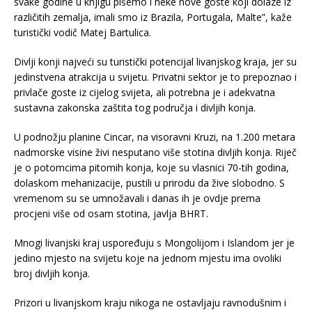
svake godine u knjigu pišemo i neke nove goste koji dolaze iz
različitih zemalja, imali smo iz Brazila, Portugala, Malte”, kaže
turistički vodič Matej Bartulica.
Divlji konji najveći su turistički potencijal livanjskog kraja, jer su
jedinstvena atrakcija u svijetu. Privatni sektor je to prepoznao i
privlače goste iz cijelog svijeta, ali potrebna je i adekvatna
sustavna zakonska zaštita tog područja i divljih konja.
U podnožju planine Cincar, na visoravni Kruzi, na 1.200 metara
nadmorske visine živi nesputano više stotina divljih konja. Riječ
je o potomcima pitomih konja, koje su vlasnici 70-tih godina,
dolaskom mehanizacije, pustili u prirodu da žive slobodno. S
vremenom su se umnožavali i danas ih je ovdje prema
procjeni više od osam stotina, javlja BHRT.
Mnogi livanjski kraj uspoređuju s Mongolijom i Islandom jer je
jedino mjesto na svijetu koje na jednom mjestu ima ovoliki
broj divljih konja.
Prizori u livanjskom kraju nikoga ne ostavljaju ravnodušnim i