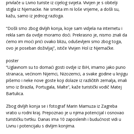
privlače u Livno turiste iz cijelog svijeta. Vivijen je s obitelji
stigla iz Njemacke. Ne smeta im ni loše vrijeme, a došli su,
kažu, samo iz jednog razloga.
“Došli smo zbog divljih konja, koje sam vidjela na internetu i
rekla sam da ovdje moramo doći. Prekrasno je, nismo znali da
ćemo im moći prići ovako blizu, oduševljeni smo zbog toga,
ovo je poseban doživljaj”, ističe Vivijen Hol iz Njemačke.
poster
“Uglavnom su to domaći gosti ovdje iz BiH, imamo jako puno
stranaca, većinom Nijemci, Nizozemci, a svake godine u knjigu
pišemo i neke nove goste koji dolaze iz različitih zemalja, imali
smo iz Brazila, Portugala, Malte”, kaže turistički vodič Matej
Bartulica.
Zbog divljih konja se i fotograf Marin Mamuza iz Zagreba
vratio u rodni kraj. Prepoznao je u njima potencijal i osnovao
turističku tvrtku. Danas ima 10 zaposlenih i budućnost vidi u
Livnu i potencijalu s divljim konjima.