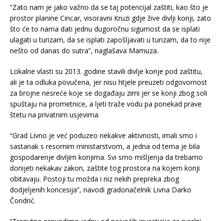
“Zato nam je jako važno da se taj potencijal zaštiti, kao što je
prostor planine Cincar, visoravni Kruzi gdje žive divlji konji, zato
što će to nama dati jednu dugoročnu sigurnost da se isplati
ulagati u turizam, da se isplati zapošljavati u turizam, da to nije
nešto od danas do sutra”, naglašava Mamuza.
Lokalne vlasti su 2013. godine stavili divlje konje pod zaštitu,
ali je ta odluka povučena, jer nisu htjele preuzeti odgovornost
za brojne nesreće koje se događaju zimi jer se konji zbog soli
spuštaju na prometnice, a ljeti traže vodu pa ponekad prave
štetu na privatnim usjevima.
“Grad Livno je već poduzeo nekakve aktivnosti, imali smo i
sastanak s resornim ministarstvom, a jedna od tema je bila
gospodarenje divljim konjima. Svi smo mišljenja da trebamo
donijeti nekakav zakon, zaštite tog prostora na kojem konji
obitavaju. Postoji tu možda i niz nekih prepreka zbog
dodjeljenih koncesija”, navodi gradonačelnik Livna Darko
Čondrić.