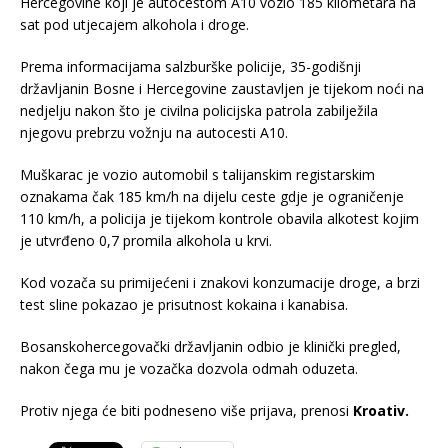
Hercegovine koji je autocestom A10 vozio 185 kilometara na
sat pod utjecajem alkohola i droge.
Prema informacijama salzburške policije, 35-godišnji
državljanin Bosne i Hercegovine zaustavljen je tijekom noći na
nedjelju nakon što je civilna policijska patrola zabilježila
njegovu prebrzu vožnju na autocesti A10.
Muškarac je vozio automobil s talijanskim registarskim
oznakama čak 185 km/h na dijelu ceste gdje je ograničenje
110 km/h, a policija je tijekom kontrole obavila alkotest kojim
je utvrđeno 0,7 promila alkohola u krvi.
Kod vozača su primijećeni i znakovi konzumacije droge, a brzi
test sline pokazao je prisutnost kokaina i kanabisa.
Bosanskohercegovački državljanin odbio je klinički pregled,
nakon čega mu je vozačka dozvola odmah oduzeta.
Protiv njega će biti podneseno više prijava, prenosi
Kroativ.