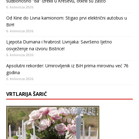
sudbonosno “da” izrekli u Kreševu, otkrili su zašto
6. kolovoza 2026.
Od Kine do Livna kamionom: Stigao prvi električni autobus u
BiH!
6. kolovoza 2026.
Ljepota Dumana i hrabrost Livnjaka: Savršeno ljetno
osvježenje na izvoru Bistrice!
6. kolovoza 2026.
Apsolutni rekorder: Umirovljenik iz BiH prima mirovinu već 76
godina
6. kolovoza 2026.
VRTLARIJA ŠARIĆ